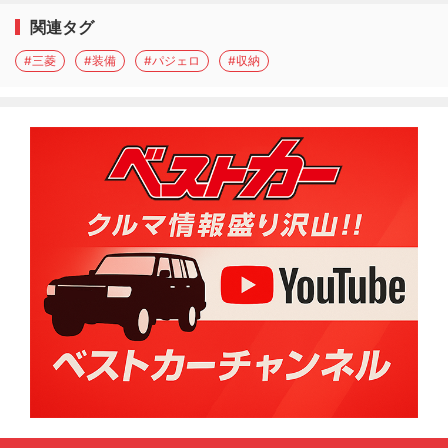
関連タグ
#三菱
#装備
#パジェロ
#収納