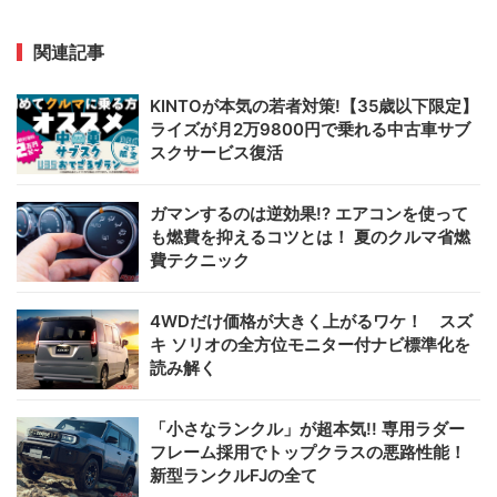
関連記事
KINTOが本気の若者対策!【35歳以下限定】
ライズが月2万9800円で乗れる中古車サブ
スクサービス復活
ガマンするのは逆効果!? エアコンを使って
も燃費を抑えるコツとは！ 夏のクルマ省燃
費テクニック
4WDだけ価格が大きく上がるワケ！ スズ
キ ソリオの全方位モニター付ナビ標準化を
読み解く
「小さなランクル」が超本気!! 専用ラダー
フレーム採用でトップクラスの悪路性能！
新型ランクルFJの全て