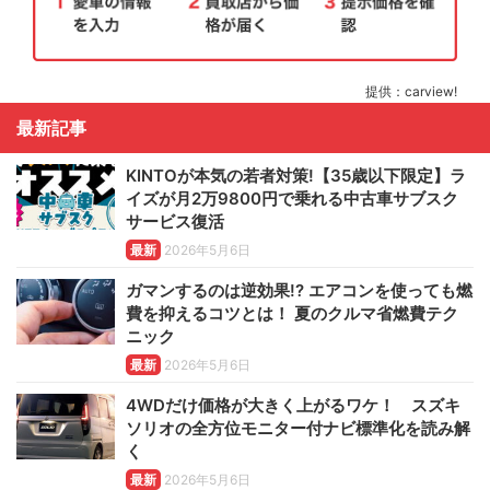
提供：carview!
最新記事
KINTOが本気の若者対策!【35歳以下限定】ラ
イズが月2万9800円で乗れる中古車サブスク
サービス復活
最新
2026年5月6日
ガマンするのは逆効果!? エアコンを使っても燃
費を抑えるコツとは！ 夏のクルマ省燃費テク
ニック
最新
2026年5月6日
4WDだけ価格が大きく上がるワケ！ スズキ
ソリオの全方位モニター付ナビ標準化を読み解
く
最新
2026年5月6日