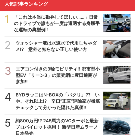
人気記事ランキング
1
「これは本当に勘弁してほしい……」日常
のドライブで誰もが一度は遭遇する身勝手
な運転の典型例！
2
ウォッシャー液は水道水で代用しちゃダ
メ!? 意外と知らない正しい使い方
3
エアコン付きの3輪モビリティ!! 都市型小
型EV「リーン3」の販売網に豊田通商が
参加!!
4
BYDラッコはN-BOXの「パクリ」?? い
や、それ以上!? 辛口”正直”評論家が徹底
チェックして分かった隠れた真価!!
5
約800万円!? 245馬力のVCターボと最新
プロパイロット採用！ 新型日産ムラーノ
日本発売