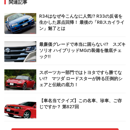
関連記事
R34はなぜ今こんなに人気!? R33の反省を
生かした原点回帰！ 最後の「RBスカイライ
ン」魅了とは
最廉価グレードで本当に困らない!? スズキ
ソリオ ハイブリッドMGの装備を徹底チェ
ック!!
スポーツカー部門ではトヨタですら勝てな
い!? マツダ ロードスターが誇る圧倒的シ
ェアと伝統の底力！
【車名当てクイズ】この名車、珍車、ご存
じですか？ 第827回