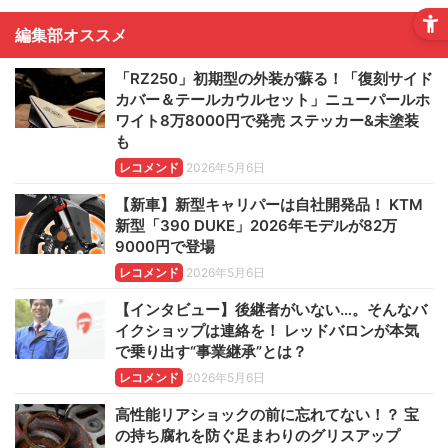
編集部オススメ
「RZ250」初期型の外装が蘇る！「復刻サイド
カバー＆テールカウルセット」ニューパールホ
ワイト8万8000円で発売 ステッカー&未塗装
も
レコメンド
2026年5月6日
【新車】新型キャリパーは自社開発品！ KTM
新型「390 DUKE」2026年モデルが82万
9000円で登場
レコメンド
2026年5月6日
【インタビュー】後継者がいない…。そんなバ
イクショップは連絡を！ レッドバロンが本気
で乗り出す“事業継承”とは？
レコメンド
2026年5月6日
高性能リアショックの前に忘れてない！？ 宝
の持ち腐れを防ぐ足まわりのグリスアップ