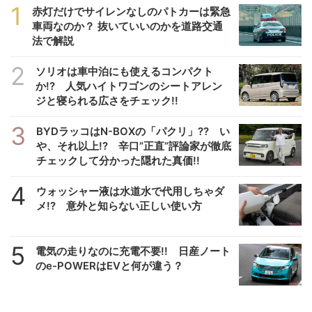
1
赤灯だけでサイレンなしのパトカーは緊急
車両なのか？ 抜いていいのかを道路交通
法で解説
2
ソリオは車中泊にも使えるコンパクト
か!? 人気ハイトワゴンのシートアレン
ジと寝られる広さをチェック!!
3
BYDラッコはN-BOXの「パクリ」?? い
や、それ以上!? 辛口”正直”評論家が徹底
チェックして分かった隠れた真価!!
4
ウォッシャー液は水道水で代用しちゃダ
メ!? 意外と知らない正しい使い方
5
電気の走りなのに充電不要!! 日産ノート
のe-POWERはEVと何が違う？