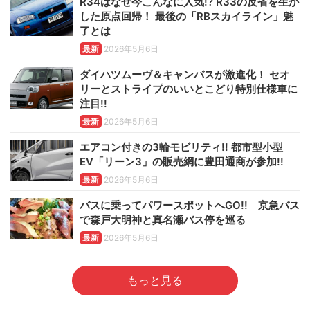
R34はなぜ今こんなに人気!? R33の反省を生か
した原点回帰！ 最後の「RBスカイライン」魅
了とは
最新
2026年5月6日
ダイハツムーヴ＆キャンバスが激進化！ セオ
リーとストライプのいいとこどり特別仕様車に
注目!!
最新
2026年5月6日
エアコン付きの3輪モビリティ!! 都市型小型
EV「リーン3」の販売網に豊田通商が参加!!
最新
2026年5月6日
バスに乗ってパワースポットへGO!! 京急バス
で森戸大明神と真名瀬バス停を巡る
最新
2026年5月6日
もっと見る