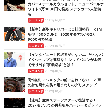
カバー＆テールカウルセット」ニューパールホ
ワイト8万8000円で発売 ステッカー&未塗装
も
レコメンド
2022年10月7日
【新車】新型キャリパーは自社開発品！ KTM
新型「390 DUKE」2026年モデルが82万
9000円で登場
レコメンド
2022年10月7日
【インタビュー】後継者がいない…。そんなバ
イクショップは連絡を！ レッドバロンが本気
で乗り出す“事業継承”とは？
レコメンド
2022年10月7日
高性能リアショックの前に忘れてない！？ 宝
の持ち腐れを防ぐ足まわりのグリスアップ
レコメンド
2022年10月7日
【速報】空冷スポーツスターが復活する！
2027モデルでの再登板をハーレーダビッドソ