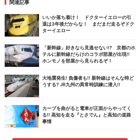
関連記事
いいか落ち着け！ ドクターイエローの引
退は3年後だからな！ まだまだ走るぞドク
ターイエロー
「新幹線」好きなら見逃せない!? 京都のホ
テルに新幹線だらけのコラボ部屋が出現!!
ホンモノを部屋から見られるぞ！
大地震発生! 負傷者も!! 新幹線はそんな時ど
うする? JR九州の異常時訓練に潜入!!
カーブを曲がると電車が正面からやってく
る!! 高知を走る『とさでん』と高知の道路
事情