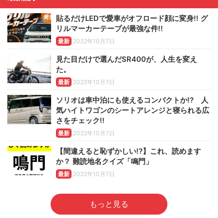
貼るだけLEDで愛車がオフロード顔に変身!! グ
リルマーカーテープが最強な件!!
最新
2022年10月7日
見た目だけで選んだSR400が、人生を変え
た。
最新
2022年10月7日
ソリオは車中泊にも使えるコンパクトか!? 人
気ハイトワゴンのシートアレンジと寝られる広
さをチェック!!
最新
2022年10月7日
【間違えると恥ずかしい!?】これ、読めます
か？ 難読地名クイズ「鳴門」
最新
2022年10月7日
もっと見る