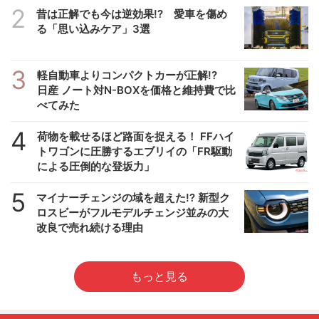
2
昔は正解でも今は逆効果!? 愛車を傷め
る「思い込みケア」3選
3
軽自動車よりコンパクトカーが正解!?
日産 ノート対N-BOXを価格と維持費で比
べてみた
4
荷物を載せるほど路面を捉える！ FFハイ
トワゴンに圧勝するエブリイの「FR駆動
による圧倒的な登坂力」
5
マイナーチェンジの域を超えた!? 新型ク
ロスビーがフルモデルチェンジ並みの大
改良で売れ続ける理由
もっと見る