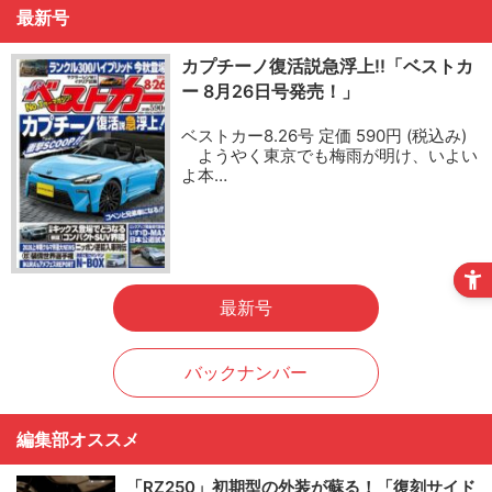
最新号
カプチーノ復活説急浮上!!「ベストカ
ー 8月26日号発売！」
ベストカー8.26号 定価 590円 (税込み)
ようやく東京でも梅雨が明け、いよい
よ本…
最新号
バックナンバー
編集部オススメ
「RZ250」初期型の外装が蘇る！「復刻サイド