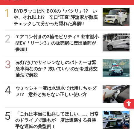
1
BYDラッコはN-BOXの「パクリ」?? い
や、それ以上!? 辛口”正直”評論家が徹底
チェックして分かった隠れた真価!!
2
エアコン付きの3輪モビリティ!! 都市型小
型EV「リーン3」の販売網に豊田通商が
参加!!
3
赤灯だけでサイレンなしのパトカーは緊
急車両なのか？ 抜いていいのかを道路交
通法で解説
4
ウォッシャー液は水道水で代用しちゃダ
メ!? 意外と知らない正しい使い方
5
「これは本当に勘弁してほしい……」日常
のドライブで誰もが一度は遭遇する身勝
手な運転の典型例！