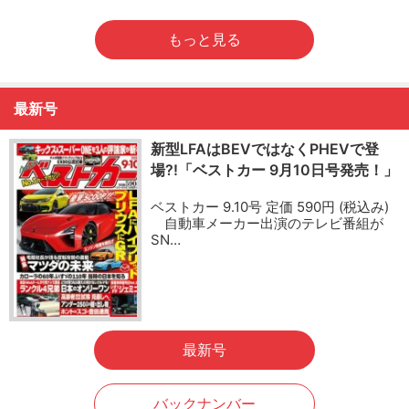
もっと見る
最新号
新型LFAはBEVではなくPHEVで登
場?!「ベストカー 9月10日号発売！」
ベストカー 9.10号 定価 590円 (税込み)
自動車メーカー出演のテレビ番組が
SN…
最新号
バックナンバー