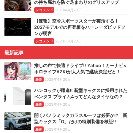
の持ち腐れを防ぐ足まわりのグリスアップ
レコメンド
2023年4月20日
【速報】空冷スポーツスターが復活する！
2027モデルでの再登板をハーレーダビッドソ
ンが明言
レコメンド
2023年4月20日
最新記事
推しの声で快適ドライブ!! Yahoo！カーナビ×
ホロライブAZKiが大人気で継続決定だと！
最新
2023年4月20日
ハンコックが躍進!! 新型キックスに採用された
ベンタス プライム4ってどんなタイヤなの？
最新
2023年4月20日
開くパノラミックガラスルーフは必要か!? 新
型キックス「G」だけの特別装備を検証!!
最新
2023年4月20日