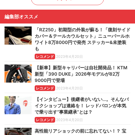
編集部オススメ
「RZ250」初期型の外装が蘇る！「復刻サイド
カバー＆テールカウルセット」ニューパールホ
ワイト8万8000円で発売 ステッカー&未塗装
も
レコメンド
2023年4月20日
【新車】新型キャリパーは自社開発品！ KTM
新型「390 DUKE」2026年モデルが82万
9000円で登場
レコメンド
2023年4月20日
【インタビュー】後継者がいない…。そんなバ
イクショップは連絡を！ レッドバロンが本気
で乗り出す“事業継承”とは？
レコメンド
2023年4月20日
高性能リアショックの前に忘れてない！？ 宝