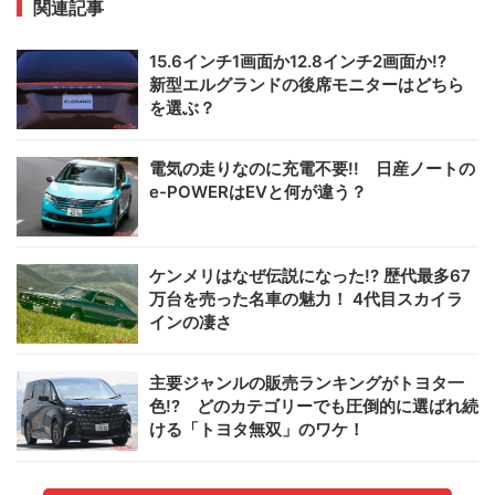
関連記事
15.6インチ1画面か12.8インチ2画面か!?
新型エルグランドの後席モニターはどちら
を選ぶ？
電気の走りなのに充電不要!! 日産ノートの
e-POWERはEVと何が違う？
ケンメリはなぜ伝説になった!? 歴代最多67
万台を売った名車の魅力！ 4代目スカイラ
インの凄さ
主要ジャンルの販売ランキングがトヨタ一
色!? どのカテゴリーでも圧倒的に選ばれ続
ける「トヨタ無双」のワケ！