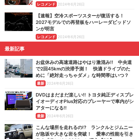
レコメンド
2024年6月26日
【速報】空冷スポーツスターが復活する！
2027モデルでの再登板をハーレーダビッドソ
ンが明言
レコメンド
2024年6月26日
最新記事
お盆休みの高速道路はやはり激混み!! 中央道
で2回45kmの渋滞予測！ 快適ドライブのた
めに「絶対走っちゃダメ」な時間帯はいつ？
最新
2024年6月26日
DVDはまだまだ楽しい!! トヨタ純正ディスプレ
イオーディオPlus対応のプレーヤーで車内がシ
アターになる!!
最新
2024年6月26日
こんな場所を走れるの!? ランクルとジムニー
が急坂や大きな岩を突破！ 愛車の性能を引き