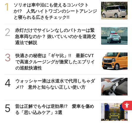
1
ソリオは車中泊にも使えるコンパクト
か!? 人気ハイトワゴンのシートアレンジ
と寝られる広さをチェック!!
2
赤灯だけでサイレンなしのパトカーは緊
急車両なのか？ 抜いていいのかを道路交
通法で解説
3
快適さの秘密は「ギヤ比」!! 最新CVT
で高速クルージングが激変したエブリイ
の巡航快適性
4
ウォッシャー液は水道水で代用しちゃダ
メ!? 意外と知らない正しい使い方
5
昔は正解でも今は逆効果!? 愛車を傷め
る「思い込みケア」3選