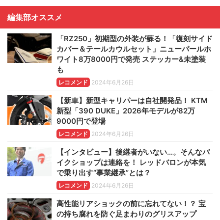
編集部オススメ
「RZ250」初期型の外装が蘇る！「復刻サイド
カバー＆テールカウルセット」ニューパールホ
ワイト8万8000円で発売 ステッカー&未塗装
も
レコメンド
2024年6月26日
【新車】新型キャリパーは自社開発品！ KTM
新型「390 DUKE」2026年モデルが82万
9000円で登場
レコメンド
2024年6月26日
【インタビュー】後継者がいない…。そんなバ
イクショップは連絡を！ レッドバロンが本気
で乗り出す“事業継承”とは？
レコメンド
2024年6月26日
高性能リアショックの前に忘れてない！？ 宝
の持ち腐れを防ぐ足まわりのグリスアップ