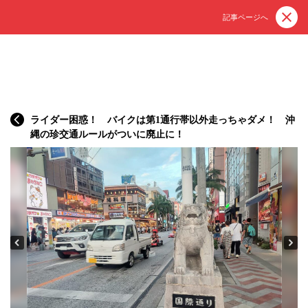
記事ページへ
ライダー困惑！ バイクは第1通行帯以外走っちゃダメ！ 沖
縄の珍交通ルールがついに廃止に！