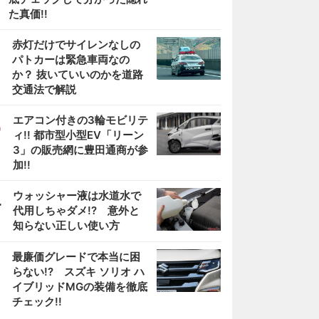
た真価!!
2
赤灯だけでサイレンなしの
パトカーは緊急車両なの
か？ 抜いていいのかを道路
交通法で解説
3
エアコン付きの3輪モビリテ
ィ!! 都市型小型EV「リーン
3」の販売網に豊田通商が参
加!!
4
ウォッシャー液は水道水で
代用しちゃダメ!? 意外と
知らない正しい使い方
5
最廉価グレードで本当に困
らない!? スズキ ソリオ ハ
イブリッドMGの装備を徹底
チェック!!