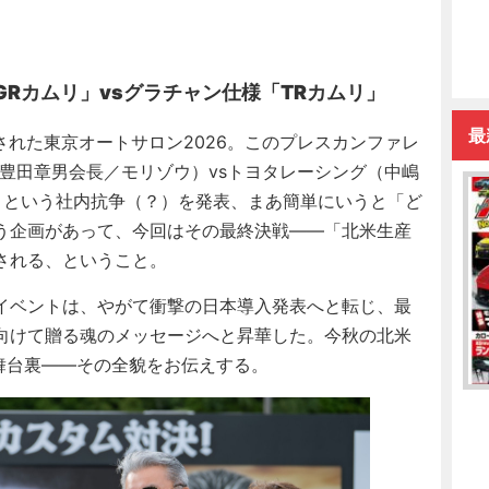
GRカムリ」vsグラチャン仕様「TRカムリ」
最
された東京オートサロン2026。このプレスカンファレ
豊田章男会長／モリゾウ）vsトヨタレーシング（中嶋
」という社内抗争（？）を発表、まあ簡単にいうと「ど
う企画があって、今回はその最終決戦——「北米生産
される、ということ。
イベントは、やがて衝撃の日本導入発表へと転じ、最
向けて贈る魂のメッセージへと昇華した。今秋の北米
舞台裏——その全貌をお伝えする。