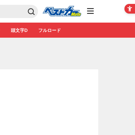
Club
ン
頭文字D
フルロード