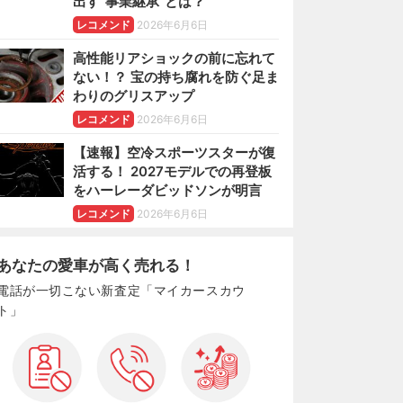
出す“事業継承”とは？
レコメンド
2026年6月6日
高性能リアショックの前に忘れて
ない！？ 宝の持ち腐れを防ぐ足ま
わりのグリスアップ
レコメンド
2026年6月6日
【速報】空冷スポーツスターが復
活する！ 2027モデルでの再登板
をハーレーダビッドソンが明言
レコメンド
2026年6月6日
あなたの愛車が高く売れる！
電話が一切こない新査定「マイカースカウ
ト」