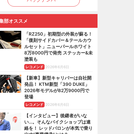
集部オススメ
「RZ250」初期型の外装が蘇る！
「復刻サイドカバー＆テールカウ
ルセット」ニューパールホワイト
8万8000円で発売 ステッカー&未
塗装も
レコメンド
2026年6月6日
【新車】新型キャリパーは自社開
発品！ KTM新型「390 DUKE」
2026年モデルが82万9000円で
登場
レコメンド
2026年6月6日
【インタビュー】後継者がいな
い…。そんなバイクショップは連
絡を！ レッドバロンが本気で乗り