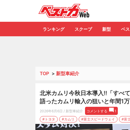
自動車情報誌「ベ
ランキング
スクープ
新型
ベス
TOP
>
新型車紹介
北米カムリ今秋日本導入!!「すべ
語ったカムリ輸入の狙いと年間1
2026年6月6日
/ 新型車紹介
コメントする
1
#トヨタ
#カムリ
#富士スピードウェイ
#富