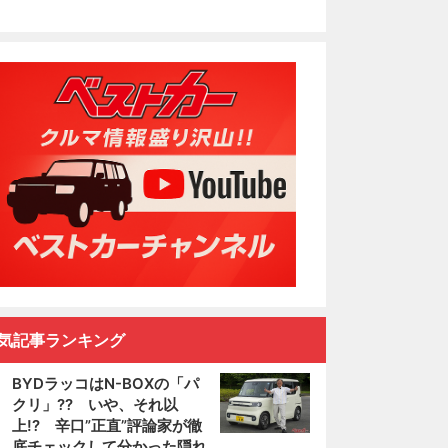
気記事ランキング
BYDラッコはN-BOXの「パ
クリ」?? いや、それ以
上!? 辛口”正直”評論家が徹
底チェックして分かった隠れ