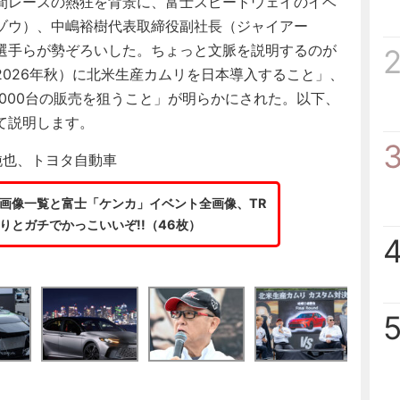
時間レースの熱狂を背景に、富士スピードウェイのイベ
ゾウ）、中嶋裕樹代表取締役副社長（ジャイアー
選手らが勢ぞろいした。ちょっと文脈を説明するのが
026年秋）に北米生産カムリを日本導入すること」、
,000台の販売を狙うこと」が明らかにされた。以下、
て説明します。
純也、トヨタ自動車
画像一覧と富士「ケンカ」イベント全画像、TR
りとガチでかっこいいぞ!!（46枚）