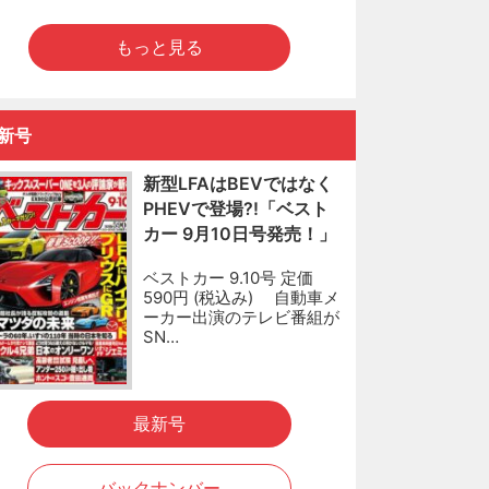
もっと見る
新号
新型LFAはBEVではなく
PHEVで登場?!「ベスト
カー 9月10日号発売！」
ベストカー 9.10号 定価
590円 (税込み) 自動車メ
ーカー出演のテレビ番組が
SN…
最新号
バックナンバー