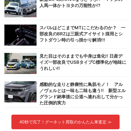
人馬一体かトヨタの万能性か!?
スバルはどこまでMTにこだわるのか？ 一
部改良のBRZは三眼式アイサイト採用とシ
フトダウン時の引っ掛かり解消!!!
見た目はそのままでも中身は進化!! 日産デ
イズ一部改良でUSBタイプC標準化が地味に
うれしい!!
感動的な走りと静粛性に鳥肌モノ！ アル
／ヴェルとは一味も二味も違う!! 新型エル
グランド納車後に公道へ連れ出して分かっ
た圧倒的実力
40秒で完了！グーネット買取のかんたん車査定 ≫