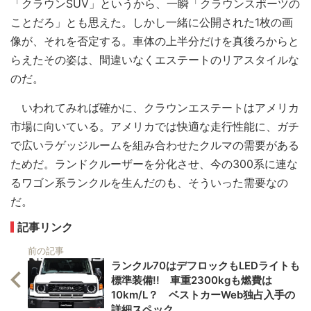
「クラウンSUV」というから、一瞬「クラウンスポーツの
ことだろ」とも思えた。しかし一緒に公開された1枚の画
像が、それを否定する。車体の上半分だけを真後ろからと
らえたその姿は、間違いなくエステートのリアスタイルな
のだ。
いわれてみれば確かに、クラウンエステートはアメリカ
市場に向いている。アメリカでは快適な走行性能に、ガチ
で広いラゲッジルームを組み合わせたクルマの需要がある
ためだ。ランドクルーザーを分化させ、今の300系に連な
るワゴン系ランクルを生んだのも、そういった需要なの
だ。
記事リンク
前の記事
ランクル70はデフロックもLEDライトも
標準装備!! 車重2300kgも燃費は
10km/L？ ベストカーWeb独占入手の
詳細スペック