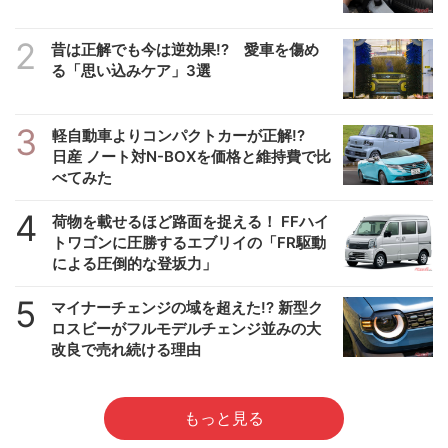
2
昔は正解でも今は逆効果!? 愛車を傷め
る「思い込みケア」3選
3
軽自動車よりコンパクトカーが正解!?
日産 ノート対N-BOXを価格と維持費で比
べてみた
4
荷物を載せるほど路面を捉える！ FFハイ
トワゴンに圧勝するエブリイの「FR駆動
による圧倒的な登坂力」
5
マイナーチェンジの域を超えた!? 新型ク
ロスビーがフルモデルチェンジ並みの大
改良で売れ続ける理由
もっと見る