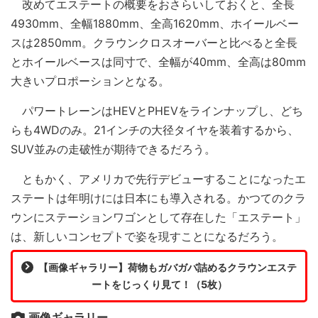
改めてエステートの概要をおさらいしておくと、全長
4930mm、全幅1880mm、全高1620mm、ホイールベー
スは2850mm。クラウンクロスオーバーと比べると全長
とホイールベースは同寸で、全幅が40mm、全高は80mm
大きいプロポーションとなる。
パワートレーンはHEVとPHEVをラインナップし、どち
らも4WDのみ。21インチの大径タイヤを装着するから、
SUV並みの走破性が期待できるだろう。
ともかく、アメリカで先行デビューすることになったエ
ステートは年明けには日本にも導入される。かつてのクラ
ウンにステーションワゴンとして存在した「エステート」
は、新しいコンセプトで姿を現すことになるだろう。
【画像ギャラリー】荷物もガバガバ詰めるクラウンエステ
ートをじっくり見て！（5枚）
画像ギャラリー