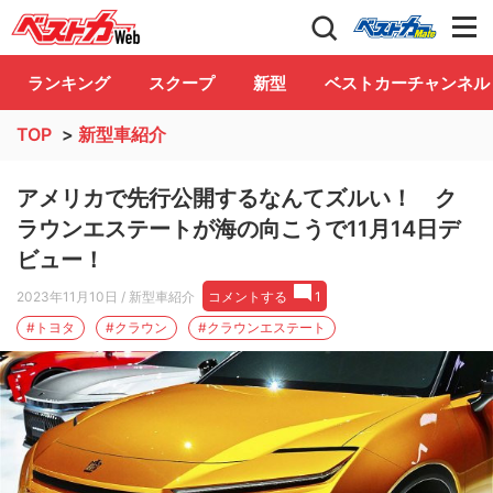
自動車情報誌「ベストカー」
Club
ランキング
スクープ
新型
ベストカーチャンネル
TOP
>
新型車紹介
アメリカで先行公開するなんてズルい！ ク
ラウンエステートが海の向こうで11月14日デ
ビュー！
2023年11月10日
/ 新型車紹介
コメントする
1
#トヨタ
#クラウン
#クラウンエステート