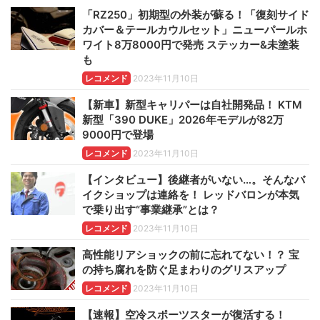
「RZ250」初期型の外装が蘇る！「復刻サイド
カバー＆テールカウルセット」ニューパールホ
ワイト8万8000円で発売 ステッカー&未塗装
も
レコメンド
2023年11月10日
【新車】新型キャリパーは自社開発品！ KTM
新型「390 DUKE」2026年モデルが82万
9000円で登場
レコメンド
2023年11月10日
【インタビュー】後継者がいない…。そんなバ
イクショップは連絡を！ レッドバロンが本気
で乗り出す“事業継承”とは？
レコメンド
2023年11月10日
高性能リアショックの前に忘れてない！？ 宝
の持ち腐れを防ぐ足まわりのグリスアップ
レコメンド
2023年11月10日
【速報】空冷スポーツスターが復活する！