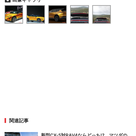
関連記事
新型CX-5対RAV4ならどっち!? マツダの