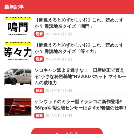
最新記事
【間違えると恥ずかしい!?】これ、読めます
か？ 難読地名クイズ「鳴門」
最新
2023年11月10日
【間違えると恥ずかしい!?】これ、読めます
か？ 難読地名クイズ「等々力」
最新
2023年11月10日
ソロキャン派よ見逃すな！ 日産純正で買え
る“小さな秘密基地”NV200バネット マイルー
ムの破壊力
最新
2023年11月10日
ケンウッドのミラー型ドラレコに新作登場!!
56fpsや高性能センサーはさすが老舗の仕事!!
最新
2023年11月10日
もっと見る