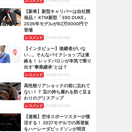
レコメンド
2025年4月24日
【新車】新型キャリパーは自社開
発品！ KTM新型「390 DUKE」
2026年モデルが82万9000円で
登場
レコメンド
2025年4月24日
【インタビュー】後継者がいな
い…。そんなバイクショップは連
絡を！ レッドバロンが本気で乗り
出す“事業継承”とは？
レコメンド
2025年4月24日
高性能リアショックの前に忘れて
ない！？ 宝の持ち腐れを防ぐ足ま
わりのグリスアップ
レコメンド
2025年4月24日
【速報】空冷スポーツスターが復
活する！ 2027モデルでの再登板
をハーレーダビッドソンが明言