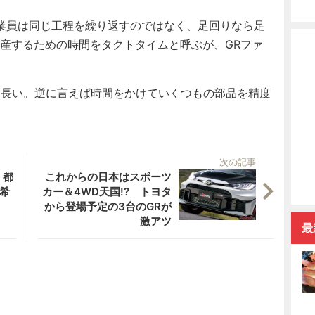
業員は同じ工程を繰り返すのではなく、足回りなら足
生産するための時間をタクトタイムと呼ぶが、GRファ
に長い。逆に言えば時間をかけていくつもの部品を精度
。
次の記事
 都
これからの日本はスポーツ
希
カー＆4WD天国!? トヨタ
から登場予定の3台のGRが
激アツ
最