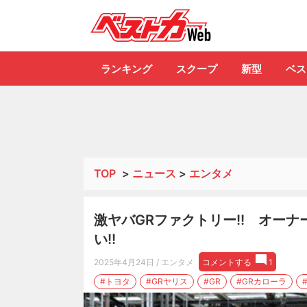
自動車情報誌「ベ
ランキング
スクープ
新型
ベス
TOP
>
ニュース
>
エンタメ
激ヤバGRファクトリー!! オー
い!!
2025年4月24日
/ エンタメ
コメントする
1
#トヨタ
#GRヤリス
#GR
#GRカローラ