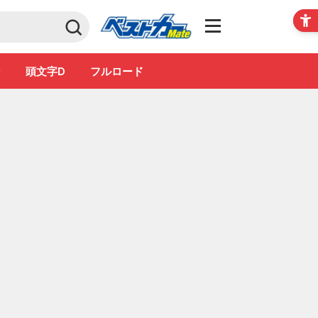
Club
ン
頭文字D
フルロード