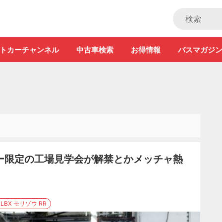
ストカー」
トカーチャンネル
中古車検索
お得情報
バスマガジ
ナー限定の工場見学会が解禁とかメッチャ熱
#LBX モリゾウ RR