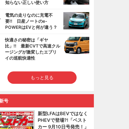
知らない正しい使い方
4
電気の走りなのに充電不
要!! 日産ノートのe-
POWERはEVと何が違う？
5
快適さの秘密は「ギヤ
比」!! 最新CVTで高速クル
ージングが激変したエブリ
イの巡航快適性
もっと見る
新号
新型LFAはBEVではなく
PHEVで登場?!「ベスト
カー 9月10日号発売！」