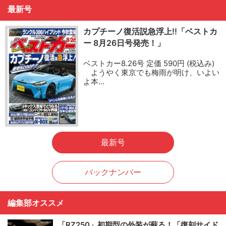
最新号
カプチーノ復活説急浮上!!「ベストカ
ー 8月26日号発売！」
ベストカー8.26号 定価 590円 (税込み)
ようやく東京でも梅雨が明け、いよい
よ本…
最新号
バックナンバー
編集部オススメ
「RZ250」初期型の外装が蘇る！「復刻サイド