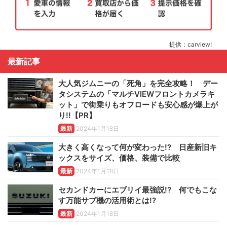
提供：carview!
最新記事
大人気ジムニーの「死角」を完全攻略！ デー
タシステムの「マルチVIEWフロントカメラキ
ット」で街乗りもオフロードも安心感が爆上が
り!!【PR】
最新
2024年1月18日
大きく高くなって何が変わった!? 日産新旧キ
ックスをサイズ、価格、装備で比較
最新
2024年1月18日
セカンドカーにエブリイ最強説!? 何でもこな
す万能サブ機の活用術とは!?
最新
2024年1月18日