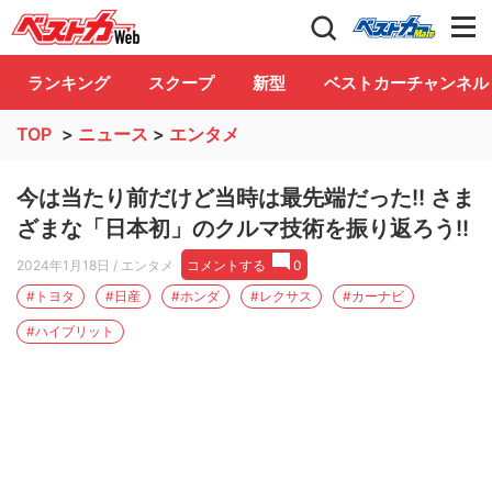
自動車情報誌「ベストカー」
Club
ランキング
スクープ
新型
ベストカーチャンネル
TOP
>
ニュース
>
エンタメ
今は当たり前だけど当時は最先端だった!! さま
ざまな「日本初」のクルマ技術を振り返ろう!!
2024年1月18日
/ エンタメ
コメントする
0
#トヨタ
#日産
#ホンダ
#レクサス
#カーナビ
#ハイブリット