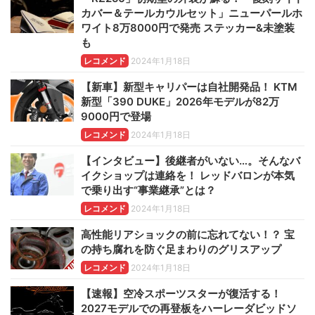
カバー＆テールカウルセット」ニューパールホ
ワイト8万8000円で発売 ステッカー&未塗装
も
レコメンド
2024年1月18日
【新車】新型キャリパーは自社開発品！ KTM
新型「390 DUKE」2026年モデルが82万
9000円で登場
レコメンド
2024年1月18日
【インタビュー】後継者がいない…。そんなバ
イクショップは連絡を！ レッドバロンが本気
で乗り出す“事業継承”とは？
レコメンド
2024年1月18日
高性能リアショックの前に忘れてない！？ 宝
の持ち腐れを防ぐ足まわりのグリスアップ
レコメンド
2024年1月18日
【速報】空冷スポーツスターが復活する！
2027モデルでの再登板をハーレーダビッドソ