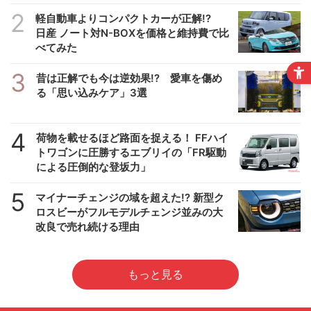
2
軽自動車よりコンパクトカーが正解!?
日産 ノート対N-BOXを価格と維持費で比
べてみた
3
昔は正解でも今は逆効果!? 愛車を傷め
る「思い込みケア」3選
4
荷物を載せるほど路面を捉える！ FFハイ
トワゴンに圧勝するエブリイの「FR駆動
による圧倒的な登坂力」
5
マイナーチェンジの域を超えた!? 新型ク
ロスビーがフルモデルチェンジ並みの大
改良で売れ続ける理由
もっと見る