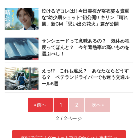
泣けるぞコレは!! 今田美桜が浴衣姿＆貴重
な“幼少期ショット”初公開!! キリン「晴れ
風」新CM「思い出の花火」篇が公開
サンシェードって意味あるの？ 気休め程
度ってほんと？ 今年遮熱率の高いものを
選ぶべし！
えっ!? これも違反？ あなたならどうす
る？ ベテランドライバーでも迷う交通ル
ール5選
«前へ
1
2
次へ»
2
/
2ページ
40秒で完了！グーネット買取のかんたん車査定 ≫