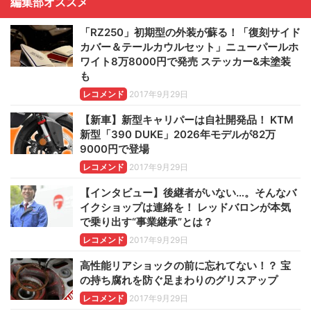
編集部オススメ
「RZ250」初期型の外装が蘇る！「復刻サイド
カバー＆テールカウルセット」ニューパールホ
ワイト8万8000円で発売 ステッカー&未塗装
も
レコメンド
2017年9月29日
【新車】新型キャリパーは自社開発品！ KTM
新型「390 DUKE」2026年モデルが82万
9000円で登場
レコメンド
2017年9月29日
【インタビュー】後継者がいない…。そんなバ
イクショップは連絡を！ レッドバロンが本気
で乗り出す“事業継承”とは？
レコメンド
2017年9月29日
高性能リアショックの前に忘れてない！？ 宝
の持ち腐れを防ぐ足まわりのグリスアップ
レコメンド
2017年9月29日