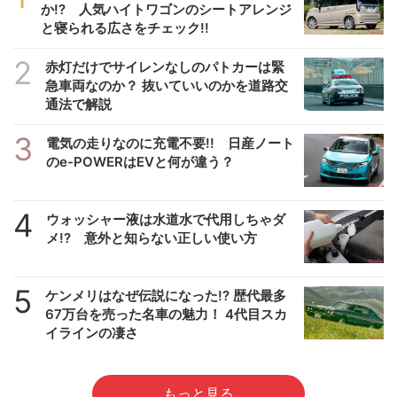
か!? 人気ハイトワゴンのシートアレンジ
と寝られる広さをチェック!!
2
赤灯だけでサイレンなしのパトカーは緊
急車両なのか？ 抜いていいのかを道路交
通法で解説
3
電気の走りなのに充電不要!! 日産ノート
のe-POWERはEVと何が違う？
4
ウォッシャー液は水道水で代用しちゃダ
メ!? 意外と知らない正しい使い方
5
ケンメリはなぜ伝説になった!? 歴代最多
67万台を売った名車の魅力！ 4代目スカ
イラインの凄さ
もっと見る