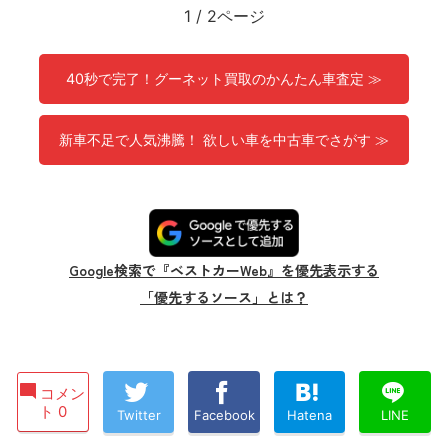
1
/
2ページ
40秒で完了！グーネット買取のかんたん車査定 ≫
新車不足で人気沸騰！ 欲しい車を中古車でさがす ≫
Google検索で『ベストカーWeb』を優先表示する
「優先するソース」とは？
コメン
ト 0
Twitter
Facebook
Hatena
LINE