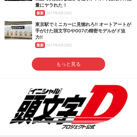
量にヤラれた！
最新
2017年9月29日
東京駅でミニカーに見惚れろ!! オートアートが
手がけた頭文字Dや007の精密モデルがド迫
力!!
最新
2017年9月29日
もっと見る