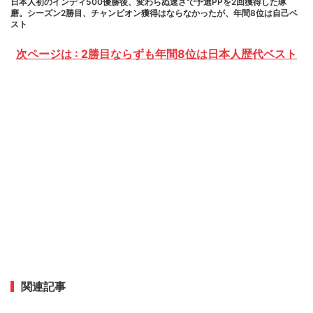
日本人初のインディ500優勝後、変わらぬ速さで予選PPを2回獲得した琢
磨。シーズン2勝目、チャンピオン獲得はならなかったが、年間8位は自己ベ
スト
次ページは : 2勝目ならずも年間8位は日本人歴代ベスト
関連記事