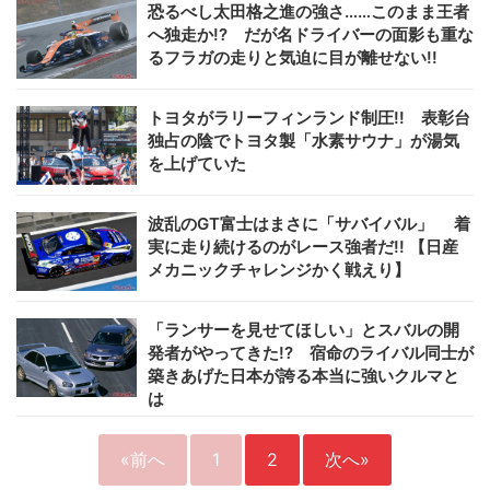
恐るべし太田格之進の強さ……このまま王者
へ独走か!? だが名ドライバーの面影も重な
るフラガの走りと気迫に目が離せない!!
トヨタがラリーフィンランド制圧!! 表彰台
独占の陰でトヨタ製「水素サウナ」が湯気
を上げていた
波乱のGT富士はまさに「サバイバル」 着
実に走り続けるのがレース強者だ!! 【日産
メカニックチャレンジかく戦えり】
「ランサーを見せてほしい」とスバルの開
発者がやってきた!? 宿命のライバル同士が
築きあげた日本が誇る本当に強いクルマと
は
«前へ
1
2
次へ»