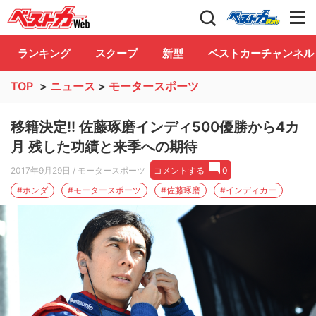
自動車情報誌「ベストカー」
Club
ランキング
スクープ
新型
ベストカーチャンネル
TOP
>
ニュース
>
モータースポーツ
移籍決定!! 佐藤琢磨インディ500優勝から4カ
月 残した功績と来季への期待
2017年9月29日
/ モータースポーツ
コメントする
0
#ホンダ
#モータースポーツ
#佐藤琢磨
#インディカー