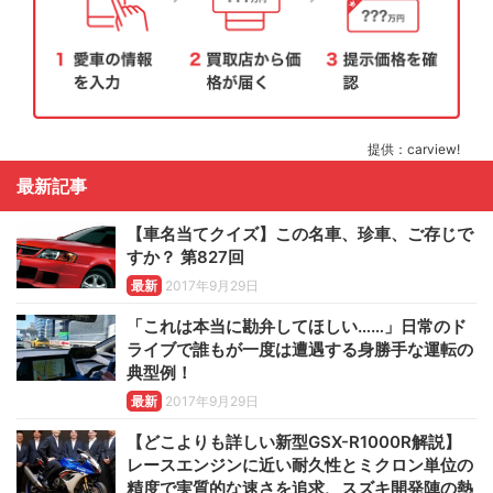
提供：carview!
最新記事
【車名当てクイズ】この名車、珍車、ご存じで
すか？ 第827回
最新
2017年9月29日
「これは本当に勘弁してほしい……」日常のド
ライブで誰もが一度は遭遇する身勝手な運転の
典型例！
最新
2017年9月29日
【どこよりも詳しい新型GSX-R1000R解説】
レースエンジンに近い耐久性とミクロン単位の
精度で実質的な速さを追求、スズキ開発陣の熱