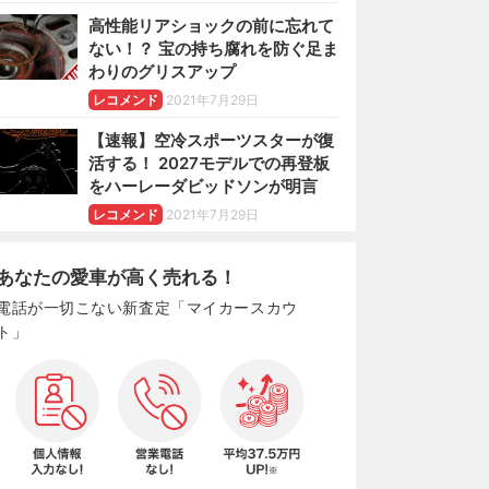
高性能リアショックの前に忘れて
ない！？ 宝の持ち腐れを防ぐ足ま
わりのグリスアップ
レコメンド
2021年7月29日
【速報】空冷スポーツスターが復
活する！ 2027モデルでの再登板
をハーレーダビッドソンが明言
レコメンド
2021年7月29日
あなたの愛車が高く売れる！
電話が一切こない新査定「マイカースカウ
ト」