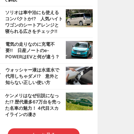
2
ソリオは車中泊にも使える
コンパクトか!? 人気ハイト
ワゴンのシートアレンジと
寝られる広さをチェック!!
3
電気の走りなのに充電不
要!! 日産ノートのe-
POWERはEVと何が違う？
4
ウォッシャー液は水道水で
代用しちゃダメ!? 意外と
知らない正しい使い方
5
ケンメリはなぜ伝説になっ
た!? 歴代最多67万台を売っ
た名車の魅力！ 4代目スカ
イラインの凄さ