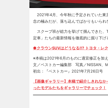
2021年4月、今年秋に予定されていた東
念の極みだが、落ち込んでばかりもいられ
スクープ班が総力を挙げて掴んできた、TM
定車」たちの最新情報を徹底的に掘り下げ
●クラウンSUVはどうなる!!? トヨタ・
※本稿は2021年6月のものに適宜修正を加
文／ベストカー編集部 写真／NISSAN、MI
初出：『ベストカー』2021年7月26日号
【画像ギャラリー】本稿で紹介しきれなかっ
ったモデルたちをギャラリーでチェック！