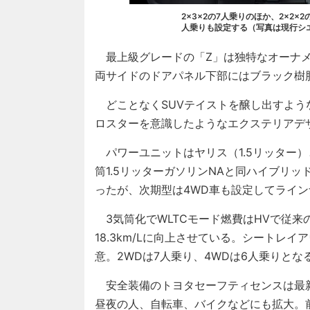
2×3×2の7人乗りのほか、2×2×
人乗りも設定する（写真は現行シ
最上級グレードの「Z」は独特なオーナメ
両サイドのドアパネル下部にはブラック樹
どことなくSUVテイストを醸し出すよう
ロスターを意識したようなエクステリアデ
パワーユニットはヤリス（1.5リッター）
筒1.5リッターガソリンNAと同ハイブリ
ったが、次期型は4WD車も設定してライ
3気筒化でWLTCモード燃費はHVで従来の22.
18.3km/Lに向上させている。シートレ
意。2WDは7人乗り、4WDは6人乗りとな
安全装備のトヨタセーフティセンスは最
昼夜の人、自転車、バイクなどにも拡大。