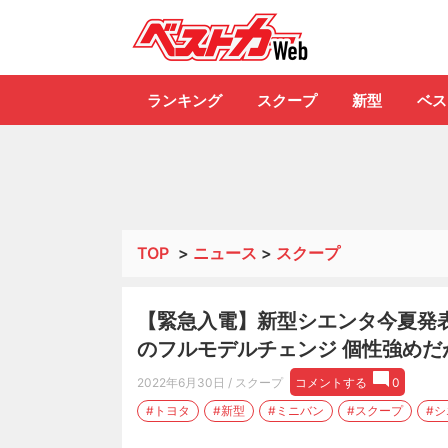
自動車情報誌「ベ
ランキング
スクープ
新型
ベス
TOP
>
ニュース
>
スクープ
【緊急入電】新型シエンタ今夏発表
のフルモデルチェンジ 個性強めだ
2022年6月30日
/ スクープ
コメントする
0
#トヨタ
#新型
#ミニバン
#スクープ
#