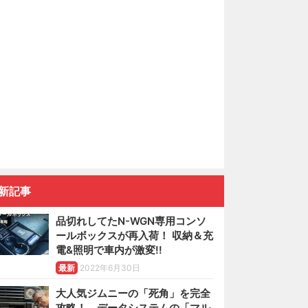
新記事
品切れしてたN-WGN専用コンソ
ールボックスが再入荷！ 収納＆充
電&照明で車内が激変!!
最新
2022年6月30日
大人気ジムニーの「死角」を完全
攻略！ データシステムの「マル