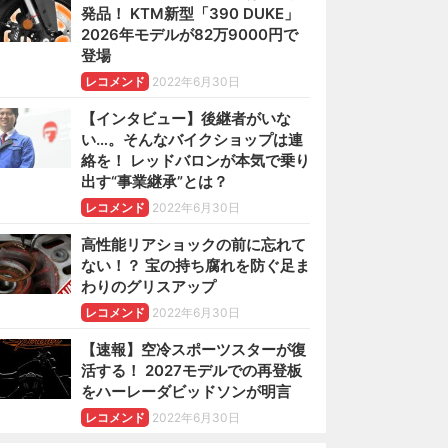
発品！ KTM新型「390 DUKE」
2026年モデルが82万9000円で
登場
レコメンド
2022年6月30日
【インタビュー】後継者がいな
い…。そんなバイクショップは連
絡を！ レッドバロンが本気で乗り
出す“事業継承”とは？
レコメンド
2022年6月30日
高性能リアショックの前に忘れて
ない！？ 宝の持ち腐れを防ぐ足ま
わりのグリスアップ
レコメンド
2022年6月30日
【速報】空冷スポーツスターが復
活する！ 2027モデルでの再登板
をハーレーダビッドソンが明言
レコメンド
2022年6月30日