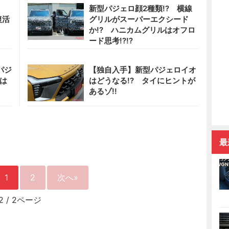
?
新型パジェロ顔2種類!? 横線
復活
グリルがスーパーエクシード
か!? ハニカムグリルはオフロ
ード思考!?!?
パジ
【独自入手】新型パジェロイオ
トは
はどうなる!? タイにヒントが
あるゾ!!
最
1
2
次へ»
2
/
2ページ