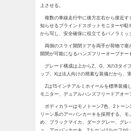
上させる。
複数の車線走行中に後方左右から接近す
知らせるブラインドスポットモニターや駐
から写し、安全確保に役立てるパノラミッ
両側のスライ開閉ドアを両手が荷物で塞
開閉が可能になるハンズフリーオープナー
グレード構成は上からZ、G、Xの3タイプ
ップ。Xは法人向けの簡素な装備だから、
Zは15インチアルミホイールを標準装備
モニター、デュアルハンズフリードアオー
ボディカラーはモノトーン7色、2トーン
リーン系のアーバンカーキを採用する。モ
め、ブラックマイカ、ダークグレー、グレ
ュ、アーバンカーキ。2トーンはルーフが