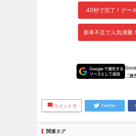
40秒で完了！グー
新車不足で人気沸騰！
Goo
「優
Twitter
コメント 0
関連タグ