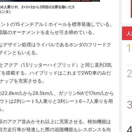
2の6人乗りや、2×3×2から3列目の2席を除いた5
エンタ）
ントの15インチアルミホイールを標準装備している。
脂版のオーナメントを走らせ引き締めている。
人
なデザイン処理はライバルであるホンダのフリードク
1
ザインともいえる。
とアクア（1.5リッターハイブリッド）と同じ直列3気
ッドを搭載する。ハイブリッドはこれまで2WD車のみだ
ンナップを充実させる。
8km/Lから28.5km/L、ガソリンNAで17km/Lから
イアウトは2列シート5人乗りと3列シート6～7人乗りを用
る。
新のアクア並みかそれ以上に充実させる。検知機能は
前方走行車が発進した際の追随機能もレスポンスを向