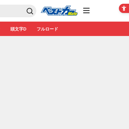
Club
ン
頭文字D
フルロード