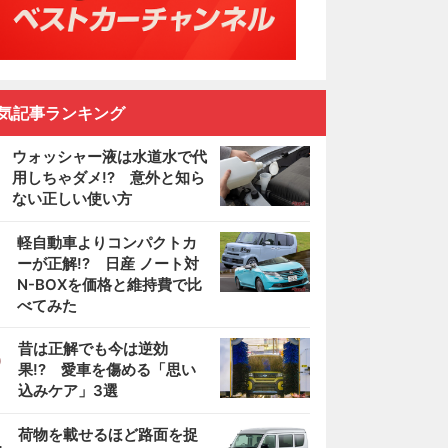
気記事ランキング
ウォッシャー液は水道水で代
用しちゃダメ!? 意外と知ら
ない正しい使い方
2
軽自動車よりコンパクトカ
ーが正解!? 日産 ノート対
N-BOXを価格と維持費で比
べてみた
3
昔は正解でも今は逆効
果!? 愛車を傷める「思い
込みケア」3選
4
荷物を載せるほど路面を捉