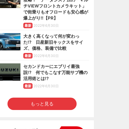
チVIEWフロントカメラキット」
で街乗りもオフロードも安心感が
爆上がり!!【PR】
最新
2022年6月30日
大きく高くなって何が変わっ
た!? 日産新旧キックスをサイ
ズ、価格、装備で比較
最新
2022年6月30日
セカンドカーにエブリイ最強
説!? 何でもこなす万能サブ機の
活用術とは!?
最新
2022年6月30日
もっと見る