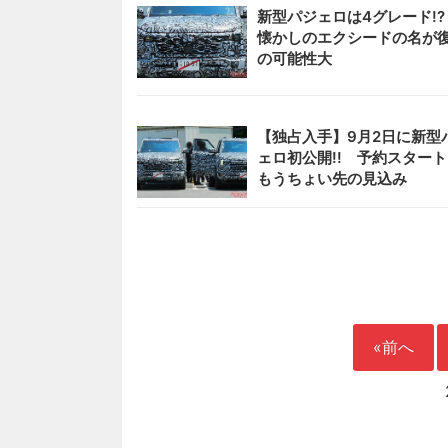
新型パジェロは4グレード!
懐かしのエクシードの名が
の可能性大
【独占入手】9月2日に新型
ェロ初公開!! 予約スター
もうちょい先の見込み
«前へ