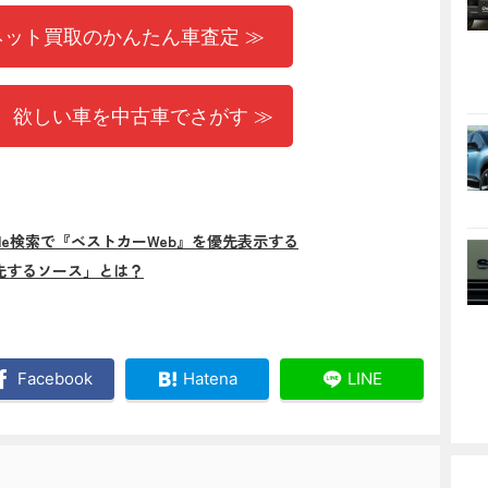
ネット買取のかんたん車査定 ≫
 欲しい車を中古車でさがす ≫
gle検索で『ベストカーWeb』を優先表示する
先するソース」とは？
Facebook
Hatena
LINE