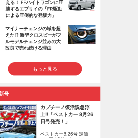
える！ FFハイトワゴンに圧
勝するエブリイの「FR駆動
による圧倒的な登坂力」
5
マイナーチェンジの域を超
えた!? 新型クロスビーがフ
ルモデルチェンジ並みの大
改良で売れ続ける理由
もっと見る
新号
カプチーノ復活説急浮
上!!「ベストカー 8月26
日号発売！」
ベストカー8.26号 定価