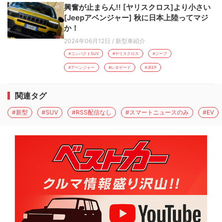
興奮が止まらん!! [ヤリスクロス]より小さい
[Jeepアベンジャー] 秋に日本上陸ってマジ
か！
2024年06月12日
/
新型車紹介
#コンパクトSUV
#ヤリスクロス
#ジープ
#アベンジャー
#レネゲード
#JEEP
関連タグ
#新型
#SUV
#RSS配信なし
#スマートニュースのみ
#EV