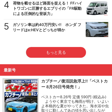
4
荷物を載せるほど路面を捉える！ FFハイ
トワゴンに圧勝するエブリイの「FR駆動
による圧倒的な登坂力」
5
ガソリン車は約40万円安い!! ホンダ フ
リードはe:HEVとどっちが得か
もっと見る
最新号
カプチーノ復活説急浮上!!「ベストカ
ー 8月26日号発売！」
ベストカー8.26号 定価 590円 (税込み)
ようやく東京でも梅雨が明け、いよい
よ本格的な夏がやってきた。海水浴や虫
取りに勤しんであの頃を思い出しなが