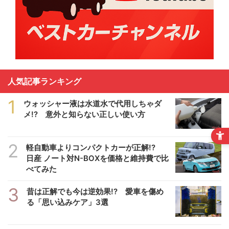
人気記事ランキング
1
ウォッシャー液は水道水で代用しちゃダ
メ!? 意外と知らない正しい使い方
2
軽自動車よりコンパクトカーが正解!?
日産 ノート対N-BOXを価格と維持費で比
べてみた
3
昔は正解でも今は逆効果!? 愛車を傷め
る「思い込みケア」3選