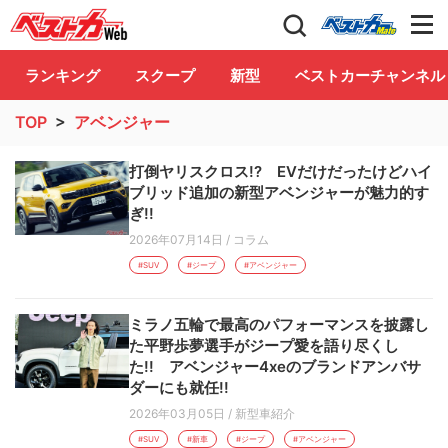
自動車情報誌「ベストカー」
Club
ランキング
スクープ
新型
ベストカーチャンネル
TOP
>
アベンジャー
打倒ヤリスクロス!? EVだけだったけどハイ
ブリッド追加の新型アベンジャーが魅力的す
ぎ!!
2026年07月14日
/
コラム
#SUV
#ジープ
#アベンジャー
ミラノ五輪で最高のパフォーマンスを披露し
た平野歩夢選手がジープ愛を語り尽くし
た!! アベンジャー4xeのブランドアンバサ
ダーにも就任!!
2026年03月05日
/
新型車紹介
#SUV
#新車
#ジープ
#アベンジャー