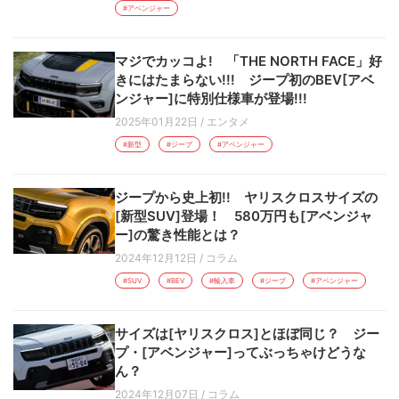
#アベンジャー
マジでカッコよ! 「THE NORTH FACE」好
きにはたまらない!!! ジープ初のBEV[アベ
ンジャー]に特別仕様車が登場!!!
2025年01月22日
/
エンタメ
#新型
#ジープ
#アベンジャー
ジープから史上初!! ヤリスクロスサイズの
[新型SUV]登場！ 580万円も[アベンジャ
ー]の驚き性能とは？
2024年12月12日
/
コラム
#SUV
#BEV
#輸入車
#ジープ
#アベンジャー
サイズは[ヤリスクロス]とほぼ同じ？ ジー
プ・[アベンジャー]ってぶっちゃけどうな
ん？
2024年12月07日
/
コラム