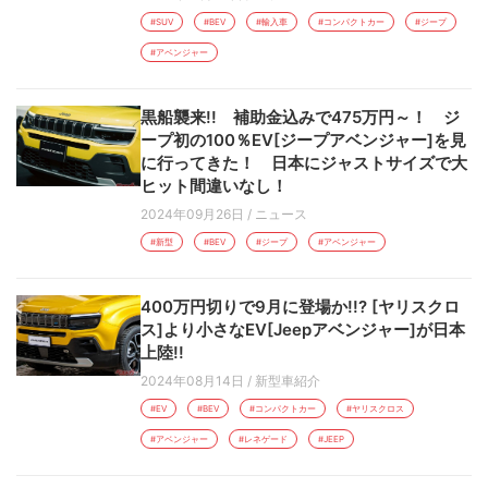
#SUV
#BEV
#輸入車
#コンパクトカー
#ジープ
#アベンジャー
黒船襲来!! 補助金込みで475万円～！ ジ
ープ初の100％EV[ジープアベンジャー]を見
に行ってきた！ 日本にジャストサイズで大
ヒット間違いなし！
2024年09月26日
/
ニュース
#新型
#BEV
#ジープ
#アベンジャー
400万円切りで9月に登場か!!? [ヤリスクロ
ス]より小さなEV[Jeepアベンジャー]が日本
上陸!!
2024年08月14日
/
新型車紹介
#EV
#BEV
#コンパクトカー
#ヤリスクロス
#アベンジャー
#レネゲード
#JEEP