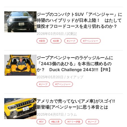
ジープのコンパクトSUV「アベンジャー」に
待望のハイブリッドが日本上陸！ はたして
猿投オフロードコースを走り切れるのか？
2026年03月05日
/
試乗記
#新型
#試乗
#ジープ
#アベンジャー
ジープアベンジャーのラゲッジルームに
「2443個のあひる」を本当に積めるの
か？ Duck Challenge 2443!!!【PR】
2025年05月20日
/
タイアップ
#ジープ
#アベンジャー
アメリカで売ってない[アメ車]がスゴイ!!
新登場[アベンジャー]に思う本音とは
2025年04月07日
/
コラム
#EV
#輸入車
#テリー伊藤
#ジープ