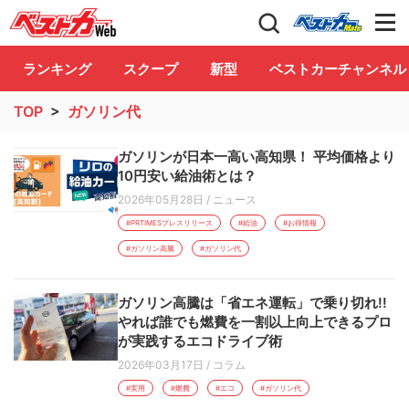
自動車情報誌「ベストカー」
Club
ランキング
スクープ
新型
ベストカーチャンネル
TOP
>
ガソリン代
ガソリンが日本一高い高知県！ 平均価格より
10円安い給油術とは？
2026年05月28日
/
ニュース
#PRTIMESプレスリリース
#給油
#お得情報
#ガソリン高騰
#ガソリン代
ガソリン高騰は「省エネ運転」で乗り切れ!!
やれば誰でも燃費を一割以上向上できるプロ
が実践するエコドライブ術
2026年03月17日
/
コラム
#実用
#燃費
#エコ
#ガソリン代