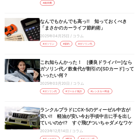
#維持費
なんでもかんでも高っ!! 知っておくべき
「まさかのカーライフ節約術」
2025年04月25日
/
コラム
#ガソリン
#節約
#ガソリン代
これ知らんかった！ [優良ドライバー]なら
ガソリン代／飲食代が割引の[SDカード]って
いったい何？
2025年03月20日
/
コラム
#ガソリン代
#ゴールド免許
#レンタカー料金
ランクルプラドにCX-5のディーゼル中古が
安い!! 軽油が安い今お手頃中古に手を出し
ていいのか!? すぐ飛びついちゃダメなワケ
2023年12月14日
/
コラム
#ディーゼル
#軽油
#ガソリン代