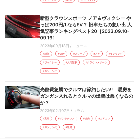
新型クラウンスポーツ ノア＆ヴォクシー や
っぱ200円/LならEV？ 旧車たちの想い出 人
気記事ランキングベスト20［2023.09.10-
09.16］
2023年09月18日
/
ニュース
#新型
#SUV
#スクープ
#ノア
#ランキング
#ヴォクシー
#人気記事
#クラウンスポーツ
#ガソリン代
光熱費急騰でクルマは節約したい!! 暖房を
ガンガン入れるとクルマの燃費は悪くなるの
か？
2023年02月07日
/
コラム
#実用
#メンテナンス
#燃費
#エアコン
#ガソリン代
#暖房