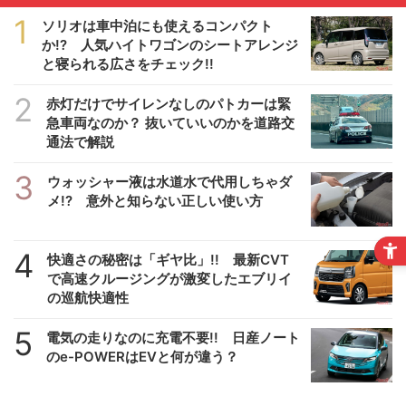
1
ソリオは車中泊にも使えるコンパクト
か!? 人気ハイトワゴンのシートアレンジ
と寝られる広さをチェック!!
2
赤灯だけでサイレンなしのパトカーは緊
急車両なのか？ 抜いていいのかを道路交
通法で解説
3
ウォッシャー液は水道水で代用しちゃダ
メ!? 意外と知らない正しい使い方
4
快適さの秘密は「ギヤ比」!! 最新CVT
で高速クルージングが激変したエブリイ
の巡航快適性
5
電気の走りなのに充電不要!! 日産ノート
のe-POWERはEVと何が違う？