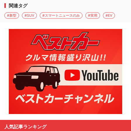
関連タグ
#新型
#SUV
#スマートニュースのみ
#実用
#EV
人気記事ランキング