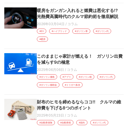
暖房をガンガン入れると燃費は悪化する!?
光熱費高騰時代のクルマ節約術を徹底解説
2026年03月04日
/
コラム
#EV
#ハイブリッド
#ガソリン車
#ガソリン代
#暖房
このままじゃ家計が燃える！ ガソリン出費
を減らす9の極意
2025年06月06日
/
コラム
#ガソリン価格
#アプリ
#ガソリン税
#ガソリン代
#ガソリン補助金
#トリガー条項
財布のヒモを締めるならココ!! クルマの維
持費を下げる8つのポイント
2025年05月23日
/
コラム
#自動車保険
#自動車税
#節約
#ガソリン代