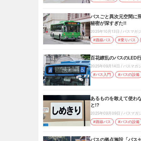
バスごと異次元空間に飛
秘密が深すぎた!!
2025年10月13日
/
バスマガ
#路線バス
#乗りバス
百花繚乱のバスのLED
2025年09月14日
/
バスマガ
#バス入門
#バスの設備
あるものを敢えて使わな
と!?
2025年09月09日
/
バスマガ
#路線バス
#バスの設備
バスの拠点施設「バスセ