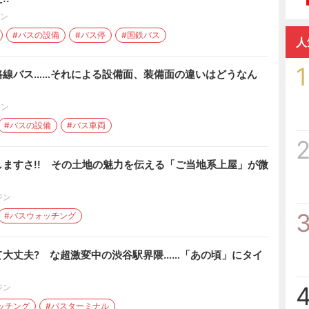
ン
#バスの設備
#バス停
#国鉄バス
人
1
路線バス……それによる設備面、装備面の違いはどうなん
ジン
#バスの設備
#バス車両
ますさ!! その土地の魅力を伝える「ご当地系上屋」が微
ジン
#バスウォッチング
て大丈夫? な超激変中の渋谷駅界隈……「あの頃」にタイ
ジン
ッチング
#バスターミナル