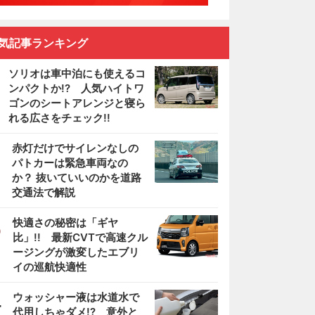
気記事ランキング
ソリオは車中泊にも使えるコ
ンパクトか!? 人気ハイトワ
ゴンのシートアレンジと寝ら
れる広さをチェック!!
2
赤灯だけでサイレンなしの
パトカーは緊急車両なの
か？ 抜いていいのかを道路
交通法で解説
3
快適さの秘密は「ギヤ
比」!! 最新CVTで高速クル
ージングが激変したエブリ
イの巡航快適性
4
ウォッシャー液は水道水で
代用しちゃダメ!? 意外と