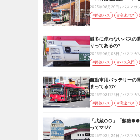
2025年08月29日
/
バスマガ
#路線バス
#高速バス
滅多に使わないバスの装
りってあるの?
2025年06月08日
/
バスマガ
#路線バス
#バス入門
自動車用バッテリーの電
まってるの?
2025年03月25日
/
バスマガ
#路線バス
#高速バス
「武蔵○○」「越後●●
ってマジ?
2025年02月24日
/
バスマガ