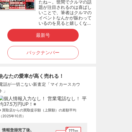
たね～。世間でクルマの話
題が注目されるのは喜ばし
いことで、筆者はクルマの
イベントなんかが賑わって
いるのを見ると嬉しくな…
最新号
バックナンバー
あなたの愛車が高く売れる！
電話が一切こない新査定「マイカースカウ
ト」
※ 買取店からの買取提示額（上限額）の差額平均
（2025年10月）