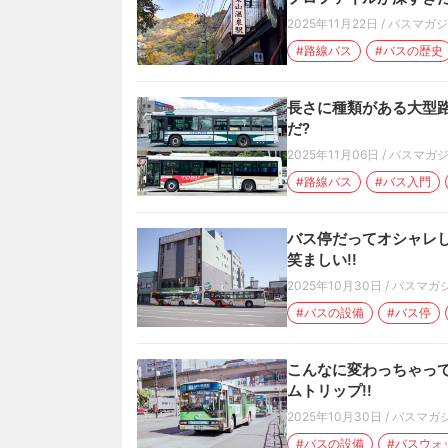
2025年11月22日
/
バスマガジ
#路線バス
#バスの歴史
長さに種類がある大型
だ?
2025年11月06日
/
バスマガ
#路線バス
#バス入門
バス停だってオシャレし
笑ましい!!
2025年10月30日
/
バスマガ
#バスの設備
#バス停
こんなに変わっちゃっ
ムトリップ!!
2025年10月30日
/
バスマガ
#バスの設備
#バスウォ