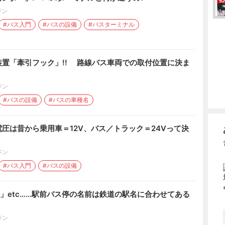
ジン
#バス入門
#バスの設備
#バスターミナル
置「牽引フック」!! 路線バス車両での取付位置に決ま
ジン
#バスの設備
#バスの車種名
圧は昔から乗用車＝12V、バス／トラック＝24Vって決
ジン
#バス入門
#バスの設備
」etc……駅前バス停の名前は鉄道の駅名に合わせてある
ジン