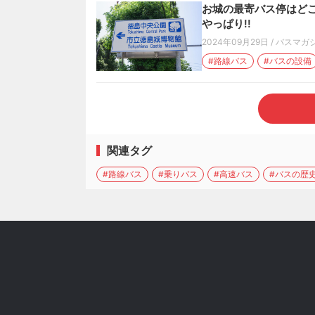
お城の最寄バス停はどこ
やっぱり!!
2024年09月29日
/
バスマガ
#路線バス
#バスの設備
関連タグ
#路線バス
#乗りバス
#高速バス
#バスの歴