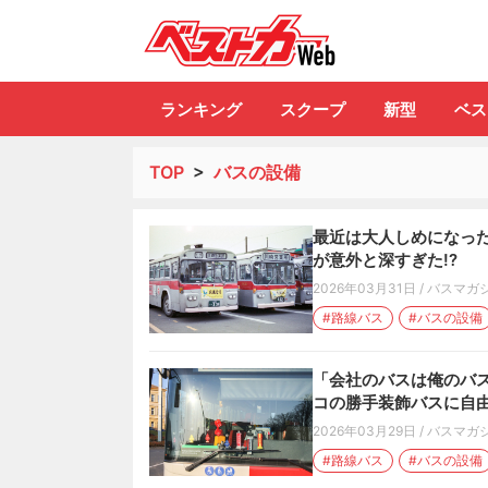
自動車情報誌「ベ
ランキング
スクープ
新型
ベス
TOP
>
バスの設備
最近は大人しめになった
が意外と深すぎた!?
2026年03月31日
/
バスマガ
#路線バス
#バスの設備
「会社のバスは俺のバス
コの勝手装飾バスに自由
2026年03月29日
/
バスマガ
#路線バス
#バスの設備