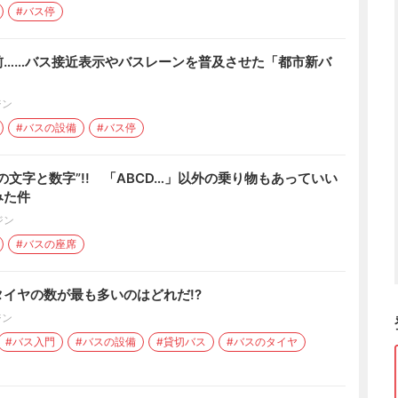
#バス停
前……バス接近表示やバスレーンを普及させた「都市新バ
ジン
#バスの設備
#バス停
の文字と数字”!! 「ABCD…」以外の乗り物もあっていい
みた件
ジン
#バスの座席
イヤの数が最も多いのはどれだ!?
ジン
#バス入門
#バスの設備
#貸切バス
#バスのタイヤ