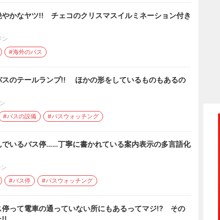
やかなヤツ!! チェコのクリスマスイルミネーション付き
ジン
#海外のバス
スのテールランプ!! ほかの形をしているものもあるの
ン
#バスの設備
#バスウォッチング
んでいるバス停……丁寧に書かれている案内表示の多言語化
ジン
#バス停
#バスウォッチング
停って電車の通っていない所にもあるってマジ!? その
!!