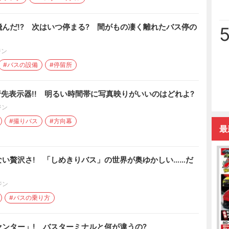
んだ!? 次はいつ停まる? 間がもの凄く離れたバス停の
ジン
#バスの設備
#停留所
行先表示器!! 明るい時間帯に写真映りがいいのはどれよ?
ジン
#撮りバス
#方向幕
最
い贅沢さ! 「しめきりバス」の世界が奥ゆかしい……だ
ジン
#バスの乗り方
ンター」! バスターミナルと何が違うの?