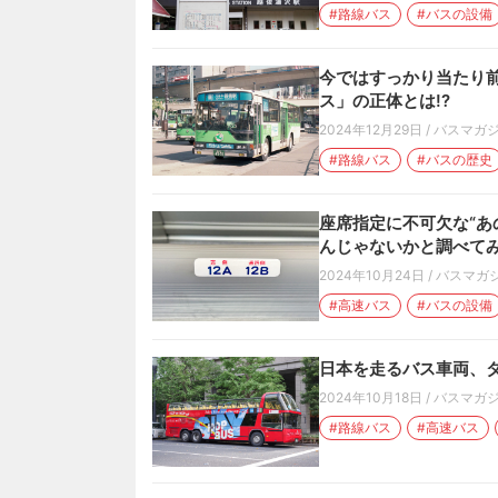
#路線バス
#バスの設備
今ではすっかり当たり
ス」の正体とは!?
2024年12月29日
/
バスマガ
#路線バス
#バスの歴史
座席指定に不可欠な“あ
んじゃないかと調べて
2024年10月24日
/
バスマガ
#高速バス
#バスの設備
日本を走るバス車両、タ
2024年10月18日
/
バスマガ
#路線バス
#高速バス