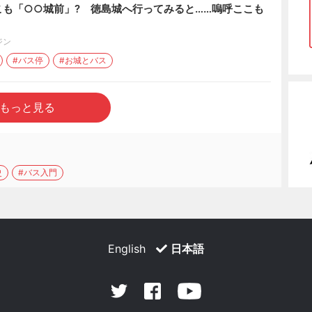
も「○○城前」? 徳島城へ行ってみると……嗚呼ここも
ジン
#バス停
#お城とバス
もっと見る
史
#バス入門
English
日本語
Facebook
Youtube
Twitter