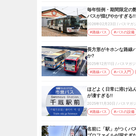
毎年恒例・期間限定の艶
バスが煌びやかすぎる!!
2026年02月23日
/
バスマガ
#路線バス
#バスの設備
長方形がキホンな路線バ
か?
2025年12月11日
/
バスマガジ
#路線バス
#バス入門
ほどよく日常に溶け込
が凄すぎる!!
2025年11月30日
/
バスマガ
#路線バス
#バスの設備
名前に「駅」がつくバス
プロファイルが深すぎた