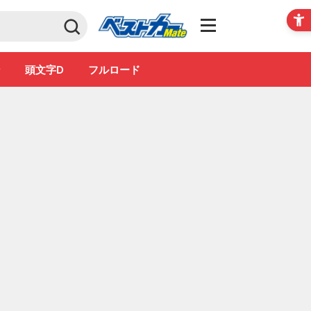
Club
ン
頭文字D
フルロード