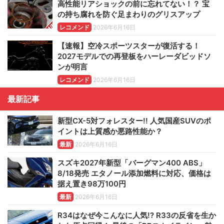
高性能リアショックの前に忘れてない！？ 宝
の持ち腐れを防ぐ足まわりのグリスアップ
レコメンド
2026年6月16日
【速報】空冷スポーツスターが復活する！
2027モデルでの再登板をハーレーダビッドソ
ンが明言
レコメンド
2026年6月16日
最新記事
新型CX-5対フォレスター!! 人気国産SUVのポ
イントは上質感か悪路性能か？
最新
2026年6月16日
スズキ2027年新型「バーグマン400 ABS」
8/18発売 エタノール添加燃料に対応、価格は
据え置き98万100円
最新
2026年6月16日
R34はなぜ今こんなに人気!? R33の反省を生か