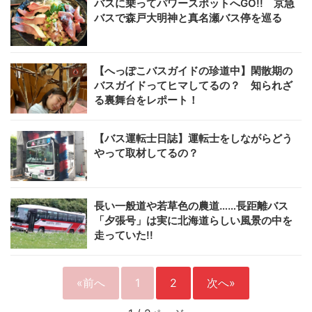
バスに乗ってパワースポットへGO!! 京急
バスで森戸大明神と真名瀬バス停を巡る
【へっぽこバスガイドの珍道中】閑散期の
バスガイドってヒマしてるの？ 知られざ
る裏舞台をレポート！
【バス運転士日誌】運転士をしながらどう
やって取材してるの？
長い一般道や若草色の農道……長距離バス
「夕張号」は実に北海道らしい風景の中を
走っていた!!
«前へ
1
2
次へ»