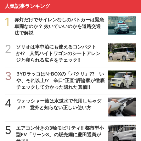
人気記事ランキング
1
赤灯だけでサイレンなしのパトカーは緊急
車両なのか？ 抜いていいのかを道路交通
法で解説
2
ソリオは車中泊にも使えるコンパクト
か!? 人気ハイトワゴンのシートアレン
ジと寝られる広さをチェック!!
3
BYDラッコはN-BOXの「パクリ」?? い
や、それ以上!? 辛口”正直”評論家が徹底
チェックして分かった隠れた真価!!
4
ウォッシャー液は水道水で代用しちゃダ
メ!? 意外と知らない正しい使い方
5
エアコン付きの3輪モビリティ!! 都市型小
型EV「リーン3」の販売網に豊田通商が