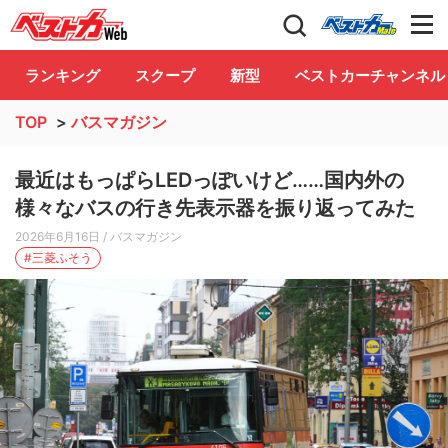
自動車情報誌「ベストカー」
Club
ランキング
スクープ
新型
ベストカーチャンネル
TOP
>
バスマガジン
最近はもっぱらLEDっぽいけど……国内外の
様々なバスの行き先表示器を振り返ってみた
2026年6月16日
/ バスマガジン
#三菱ふそう