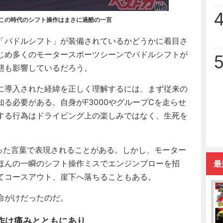
。この時代のシフト操作はまさに過酷の一言
「パドルシフト」が装備されているかどうかに着目さ
はじめ多くのモータースポーツシーンでパドルシフトが
態も影響しているだろう。
に導入された経緯を正しく理解するには、まず従来の
る必要がある。自身がF3000やグループCを走らせ
する行為はドライビング上の楽しみではなく、生死を
た言葉で表現されることがある。しかし、モーター
ほんの一瞬のシフト操作ミスでエンジンブローを招
最
てコースアウト、崖下へ落ちることもある。
命がけだったのだ。
作は痛みとともにあり