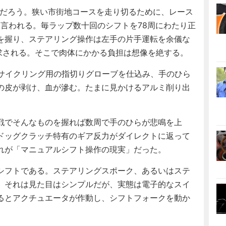
ただろう。狭い市街地コースを走り切るために、レース
と言われる。毎ラップ数十回のシフトを78周にわたり正
を握り、ステアリング操作は左手の片手運転を余儀な
求される。そこで肉体にかかる負担は想像を絶する。
にサイクリング用の指切りグローブを仕込み、手のひら
の皮が剥け、血が滲む。たまに見かけるアルミ削り出
戦でそんなものを握れば数周で手のひらが悲鳴を上
ドッグクラッチ特有のギア反力がダイレクトに返って
れが「マニュアルシフト操作の現実」だった。
シフトである。ステアリングスポーク、あるいはステ
、それは見た目はシンプルだが、実態は電子的なスイ
るとアクチュエータが作動し、シフトフォークを動か