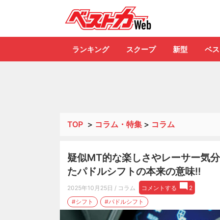
自動車情報誌「ベ
ランキング
スクープ
新型
ベス
TOP
>
コラム・特集
>
コラム
疑似MT的な楽しさやレーサー気分
たパドルシフトの本来の意味!!
2025年10月25日
/ コラム
コメントする
2
#シフト
#パドルシフト