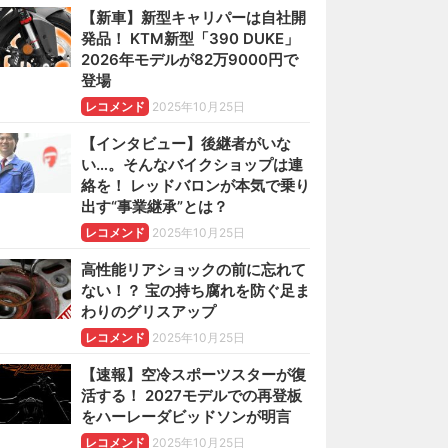
【新車】新型キャリパーは自社開
発品！ KTM新型「390 DUKE」
2026年モデルが82万9000円で
登場
レコメンド
2025年10月25日
【インタビュー】後継者がいな
い…。そんなバイクショップは連
絡を！ レッドバロンが本気で乗り
出す“事業継承”とは？
レコメンド
2025年10月25日
高性能リアショックの前に忘れて
ない！？ 宝の持ち腐れを防ぐ足ま
わりのグリスアップ
レコメンド
2025年10月25日
【速報】空冷スポーツスターが復
活する！ 2027モデルでの再登板
をハーレーダビッドソンが明言
レコメンド
2025年10月25日