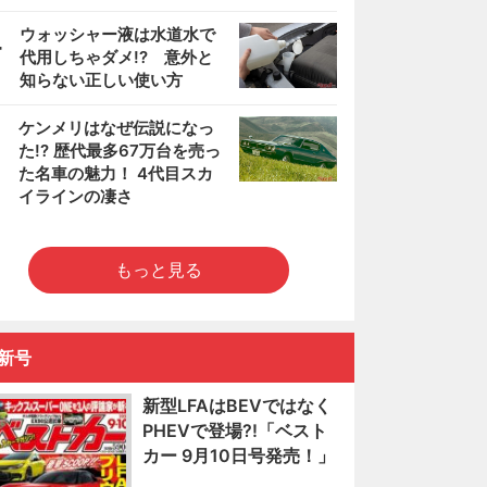
4
ウォッシャー液は水道水で
代用しちゃダメ!? 意外と
知らない正しい使い方
5
ケンメリはなぜ伝説になっ
た!? 歴代最多67万台を売っ
た名車の魅力！ 4代目スカ
イラインの凄さ
もっと見る
新号
新型LFAはBEVではなく
PHEVで登場?!「ベスト
カー 9月10日号発売！」