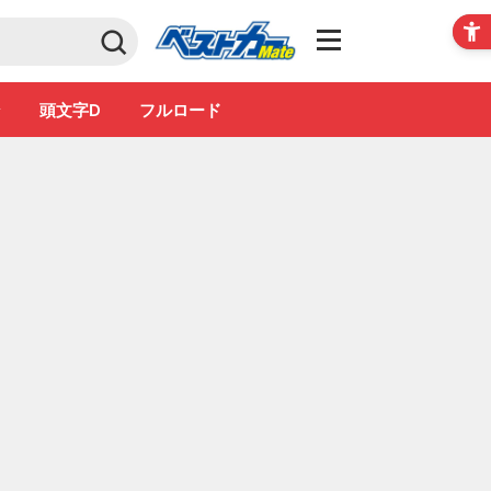
Club
ン
頭文字D
フルロード