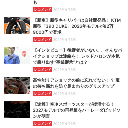
も
レコメンド
2022年4月6日
【新車】新型キャリパーは自社開発品！ KTM
新型「390 DUKE」2026年モデルが82万
9000円で登場
レコメンド
2022年4月6日
【インタビュー】後継者がいない…。そんなバ
イクショップは連絡を！ レッドバロンが本気
で乗り出す“事業継承”とは？
レコメンド
2022年4月6日
高性能リアショックの前に忘れてない！？ 宝
の持ち腐れを防ぐ足まわりのグリスアップ
レコメンド
2022年4月6日
【速報】空冷スポーツスターが復活する！
2027モデルでの再登板をハーレーダビッドソ
ンが明言
レコメンド
2022年4月6日