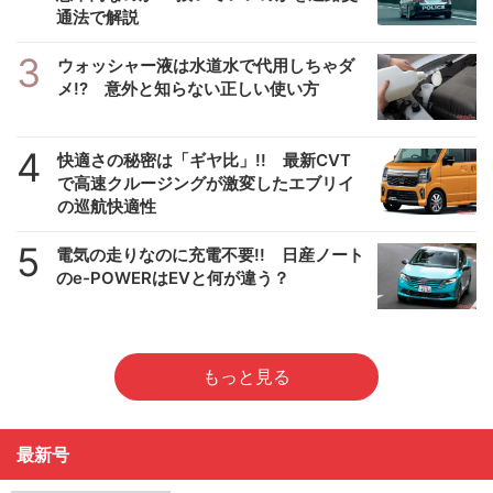
通法で解説
3
ウォッシャー液は水道水で代用しちゃダ
メ!? 意外と知らない正しい使い方
4
快適さの秘密は「ギヤ比」!! 最新CVT
で高速クルージングが激変したエブリイ
の巡航快適性
5
電気の走りなのに充電不要!! 日産ノート
のe-POWERはEVと何が違う？
もっと見る
最新号