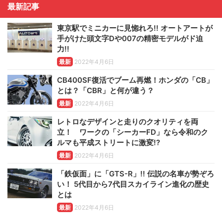
最新記事
東京駅でミニカーに見惚れろ!! オートアートが
手がけた頭文字Dや007の精密モデルがド迫
力!!
最新
2022年4月6日
CB400SF復活でブーム再燃！ホンダの「CB」
とは？「CBR」と何が違う？
最新
2022年4月6日
レトロなデザインと走りのクオリティを両
立！ ワークの「シーカーFD」なら令和のク
ルマも平成ストリートに激変!?
最新
2022年4月6日
「鉄仮面」に「GTS-R」!! 伝説の名車が勢ぞろ
い！ 5代目から7代目スカイライン進化の歴史
とは
最新
2022年4月6日