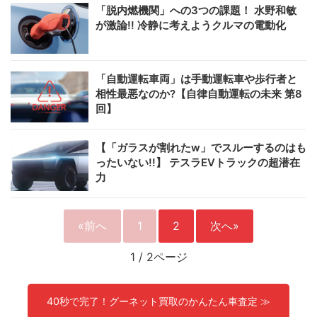
「脱内燃機関」への3つの課題！ 水野和敏
が激論!! 冷静に考えようクルマの電動化
「自動運転車両」は手動運転車や歩行者と
相性最悪なのか?【自律自動運転の未来 第8
回】
【「ガラスが割れたw」でスルーするのはも
ったいない!!】 テスラEVトラックの超潜在
力
«前へ
1
2
次へ»
1
/
2ページ
40秒で完了！グーネット買取のかんたん車査定 ≫