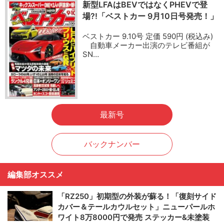
新型LFAはBEVではなくPHEVで登
場?!「ベストカー 9月10日号発売！」
ベストカー 9.10号 定価 590円 (税込み)
自動車メーカー出演のテレビ番組が
SN…
最新号
バックナンバー
編集部オススメ
「RZ250」初期型の外装が蘇る！「復刻サイド
カバー＆テールカウルセット」ニューパールホ
ワイト8万8000円で発売 ステッカー&未塗装