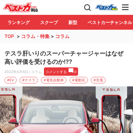
自動車情報誌「ベストカー」
Club
ランキング
スクープ
新型
ベストカーチャンネル
TOP
>
コラム・特集
>
コラム
テスラ肝いりのスーパーチャージャーはなぜ
高い評価を受けるのか!??
2022年4月6日
/ コラム
コメントする
0
#EV
#テスラ
#電気自動車
#電動化
#充電