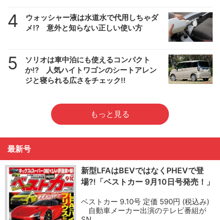
4
ウォッシャー液は水道水で代用しちゃダ
メ!? 意外と知らない正しい使い方
5
ソリオは車中泊にも使えるコンパクト
か!? 人気ハイトワゴンのシートアレン
ジと寝られる広さをチェック!!
もっと見る
最新号
新型LFAはBEVではなくPHEVで登
場?!「ベストカー 9月10日号発売！」
ベストカー 9.10号 定価 590円 (税込み)
自動車メーカー出演のテレビ番組が
SN…