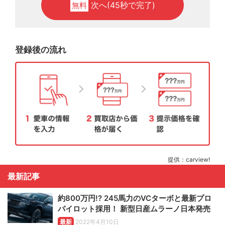
次へ(45秒で完了)
無料
登録後の流れ
提供：carview!
最新記事
約800万円!? 245馬力のVCターボと最新プロ
パイロット採用！ 新型日産ムラーノ日本発売
最新
2022年4月10日