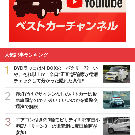
人気記事ランキング
1
BYDラッコはN-BOXの「パクリ」?? い
や、それ以上!? 辛口”正直”評論家が徹底
チェックして分かった隠れた真価!!
2
赤灯だけでサイレンなしのパトカーは緊
急車両なのか？ 抜いていいのかを道路交
通法で解説
3
エアコン付きの3輪モビリティ!! 都市型小
型EV「リーン3」の販売網に豊田通商が
参加!!