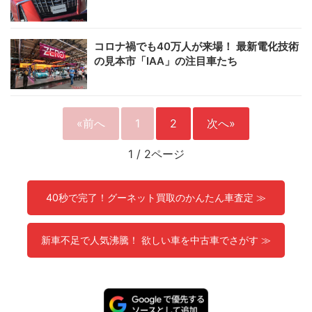
コロナ禍でも40万人が来場！ 最新電化技術
の見本市「IAA」の注目車たち
«前へ
1
2
次へ»
1
/
2ページ
40秒で完了！グーネット買取のかんたん車査定 ≫
新車不足で人気沸騰！ 欲しい車を中古車でさがす ≫