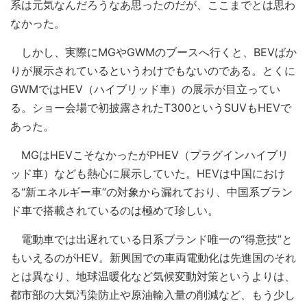
系は元気なんだろうなあ思ったのだが、ここまでとは思わ
なかった。
しかし、実際にMGやGWMのブースへ行くと、BEVばか
りが展示されているというわけでもないのである。とくに
GWMではHEV（ハイブリッド車）の展示が目立ってい
る。ショー会場で初披露されたT300というSUVもHEVで
あった。
MGはHEVこそなかったがPHEV（プラグインハイブリ
ッド車）なども熱心に展示していた。HEVは中国におけ
る“新エネルギー車”の対象から漏れており、中国系ブラン
ド車で搭載されているのは極めて珍しい。
電動車では出遅れている日系ブランド唯一の“得意技”と
もいえるのがHEV。新興国での車両電動化は先進国のそれ
とは異なり、地球温暖化など気候変動対策というよりは、
都市部の大気汚染防止や原油輸入量の削減など、もう少し