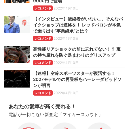
9000円で登場
レコメンド
2022年4月10日
【インタビュー】後継者がいない…。そんなバ
イクショップは連絡を！ レッドバロンが本気
で乗り出す“事業継承”とは？
レコメンド
2022年4月10日
高性能リアショックの前に忘れてない！？ 宝
の持ち腐れを防ぐ足まわりのグリスアップ
レコメンド
2022年4月10日
【速報】空冷スポーツスターが復活する！
2027モデルでの再登板をハーレーダビッドソ
ンが明言
レコメンド
2022年4月10日
あなたの愛車が高く売れる！
電話が一切こない新査定「マイカースカウト」