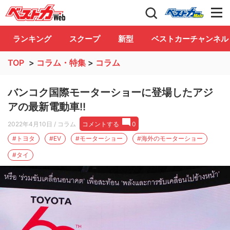
自動車情報誌「ベストカー」
Club
ランキング
スクープ
新型
ベストカーチャンネル
TOP
>
コラム・特集
>
コラム
バンコク国際モーターショーに登場したアジ
アの最新電動車!!
2022年4月10日
/ コラム
コメントする
0
#トヨタ
#EV
#モーターショー
#海外のモーターショー
#タイ