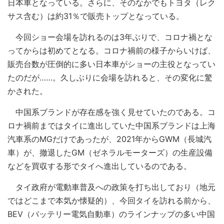
日本車となっている。さらに、そのなかでもトヨタ（レク
サス含む）は約31％で販売トップとなっている。
今回ショー会場を訪れるのは3年ぶりで、コロナ禍とな
ってからは初めてとなる。コロナ禍前の様子からいけば、
販売台数が圧倒的に多い日本車がショーの主役となってい
たのだが……。久しぶりに会場を訪れると、その変化に驚
かされた。
中国系ブランドが存在感を強く見せていたのである。コ
ロナ禍前まではタイに進出していた中国系ブランドは上海
汽車系のMGだけであったが、2021年からGWM（長城汽
車）が、撤退したGM（ゼネラルモーターズ）の生産設備
などを買収する形でタイへ進出しているのである。
タイ政府が電動車普及への政策を打ち出しており（地元
ではどこまで本気か懐疑的）、今回タイを訪れる前から、
BEV（バッテリー電気自動車）のラインナップの多い中国