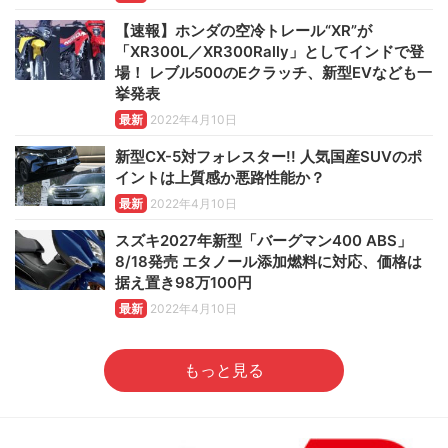
【速報】ホンダの空冷トレール“XR”が
「XR300L／XR300Rally」としてインドで登
場！ レブル500のEクラッチ、新型EVなども一
挙発表
最新
2022年4月10日
新型CX-5対フォレスター!! 人気国産SUVのポ
イントは上質感か悪路性能か？
最新
2022年4月10日
スズキ2027年新型「バーグマン400 ABS」
8/18発売 エタノール添加燃料に対応、価格は
据え置き98万100円
最新
2022年4月10日
もっと見る