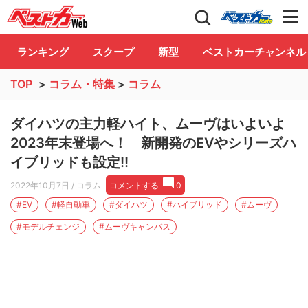
自動車情報誌「ベストカー」
Club
ランキング
スクープ
新型
ベストカーチャンネル
TOP
>
コラム・特集
>
コラム
ダイハツの主力軽ハイト、ムーヴはいよいよ
2023年末登場へ！ 新開発のEVやシリーズハ
イブリッドも設定!!
2022年10月7日
/ コラム
コメントする
0
#EV
#軽自動車
#ダイハツ
#ハイブリッド
#ムーヴ
#モデルチェンジ
#ムーヴキャンバス