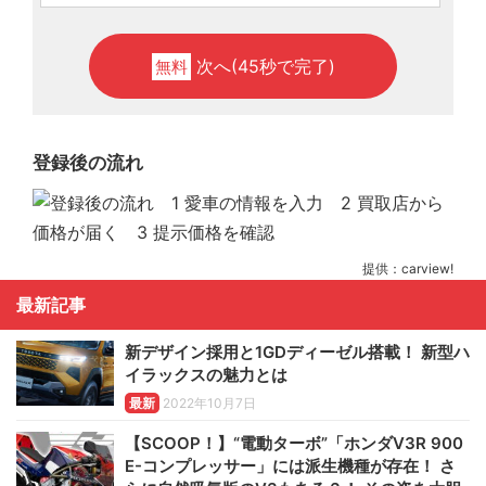
次へ(45秒で完了)
無料
登録後の流れ
提供：carview!
最新記事
新デザイン採用と1GDディーゼル搭載！ 新型ハ
イラックスの魅力とは
最新
2022年10月7日
【SCOOP！】“電動ターボ”「ホンダV3R 900
E-コンプレッサー」には派生機種が存在！ さ