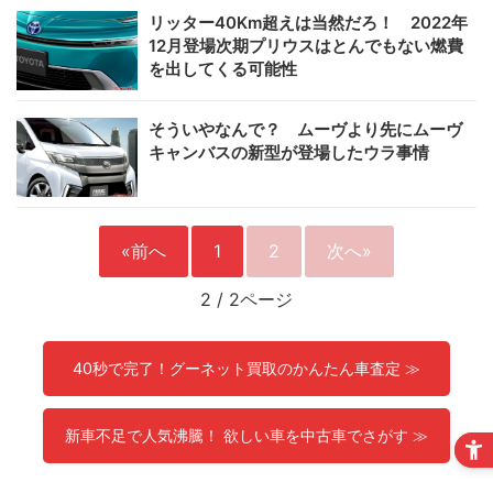
リッター40Km超えは当然だろ！ 2022年
12月登場次期プリウスはとんでもない燃費
を出してくる可能性
そういやなんで？ ムーヴより先にムーヴ
キャンバスの新型が登場したウラ事情
«前へ
1
2
次へ»
2
/
2ページ
40秒で完了！グーネット買取のかんたん車査定 ≫
新車不足で人気沸騰！ 欲しい車を中古車でさがす ≫