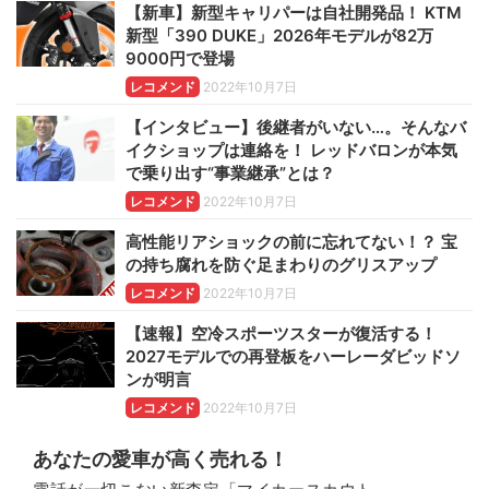
【新車】新型キャリパーは自社開発品！ KTM
新型「390 DUKE」2026年モデルが82万
9000円で登場
レコメンド
2022年10月7日
【インタビュー】後継者がいない…。そんなバ
イクショップは連絡を！ レッドバロンが本気
で乗り出す“事業継承”とは？
レコメンド
2022年10月7日
高性能リアショックの前に忘れてない！？ 宝
の持ち腐れを防ぐ足まわりのグリスアップ
レコメンド
2022年10月7日
【速報】空冷スポーツスターが復活する！
2027モデルでの再登板をハーレーダビッドソ
ンが明言
レコメンド
2022年10月7日
あなたの愛車が高く売れる！