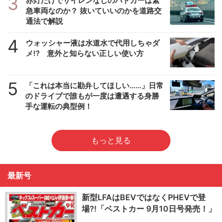
3
赤灯だけでサイレンなしのパトカーは緊
急車両なのか？ 抜いていいのかを道路交
通法で解説
4
ウォッシャー液は水道水で代用しちゃダ
メ!? 意外と知らない正しい使い方
5
「これは本当に勘弁してほしい……」日常
のドライブで誰もが一度は遭遇する身勝
手な運転の典型例！
もっと見る
最新号
新型LFAはBEVではなくPHEVで登
場?!「ベストカー 9月10日号発売！」