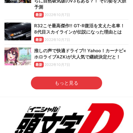
らに自然吸気版のV3もある？！ その姿を大胆
予測
最新
2022年10月7日
R32こそ最高傑作!! GT-R復活を支えた名車！
8代目スカイラインが伝説になった理由とは
最新
2022年10月7日
推しの声で快適ドライブ!! Yahoo！カーナビ×
ホロライブAZKiが大人気で継続決定だと！
最新
2022年10月7日
もっと見る