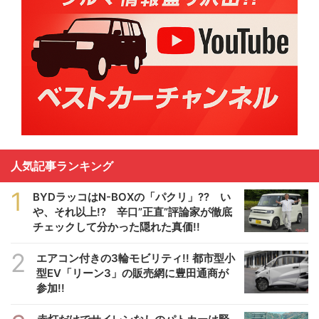
人気記事ランキング
1
BYDラッコはN-BOXの「パクリ」?? い
や、それ以上!? 辛口”正直”評論家が徹底
チェックして分かった隠れた真価!!
2
エアコン付きの3輪モビリティ!! 都市型小
型EV「リーン3」の販売網に豊田通商が
参加!!