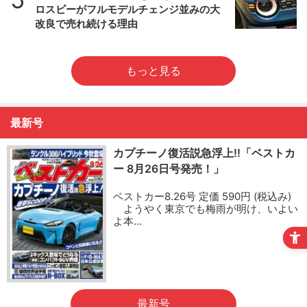
ロスビーがフルモデルチェンジ並みの大
改良で売れ続ける理由
もっと見る
最新号
カプチーノ復活説急浮上!!「ベストカ
ー 8月26日号発売！」
ベストカー8.26号 定価 590円 (税込み)
ようやく東京でも梅雨が明け、いよい
よ本…
最新号