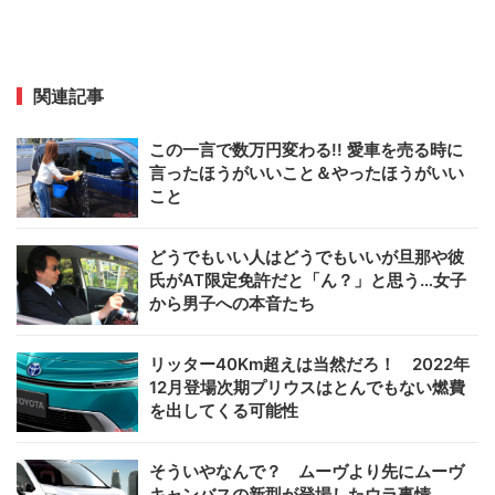
関連記事
この一言で数万円変わる!! 愛車を売る時に
言ったほうがいいこと＆やったほうがいい
こと
どうでもいい人はどうでもいいが旦那や彼
氏がAT限定免許だと「ん？」と思う…女子
から男子への本音たち
リッター40Km超えは当然だろ！ 2022年
12月登場次期プリウスはとんでもない燃費
を出してくる可能性
そういやなんで？ ムーヴより先にムーヴ
キャンバスの新型が登場したウラ事情