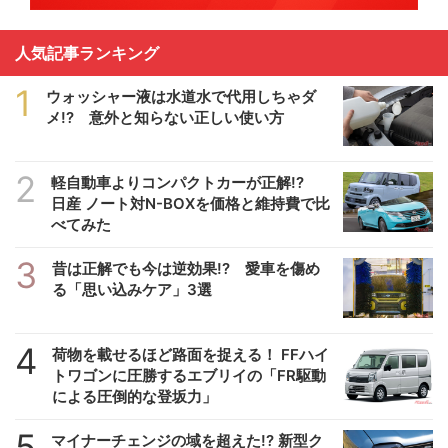
人気記事ランキング
1
ウォッシャー液は水道水で代用しちゃダ
メ!? 意外と知らない正しい使い方
2
軽自動車よりコンパクトカーが正解!?
日産 ノート対N-BOXを価格と維持費で比
べてみた
3
昔は正解でも今は逆効果!? 愛車を傷め
る「思い込みケア」3選
4
荷物を載せるほど路面を捉える！ FFハイ
トワゴンに圧勝するエブリイの「FR駆動
による圧倒的な登坂力」
5
マイナーチェンジの域を超えた!? 新型ク