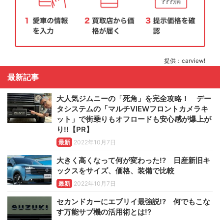
提供：carview!
最新記事
大人気ジムニーの「死角」を完全攻略！ デー
タシステムの「マルチVIEWフロントカメラキ
ット」で街乗りもオフロードも安心感が爆上が
り!!【PR】
最新
2022年10月7日
大きく高くなって何が変わった!? 日産新旧キ
ックスをサイズ、価格、装備で比較
最新
2022年10月7日
セカンドカーにエブリイ最強説!? 何でもこな
す万能サブ機の活用術とは!?