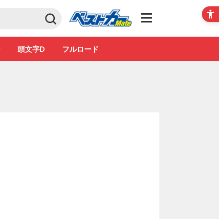
Club
ン
頭文字D
フルロード