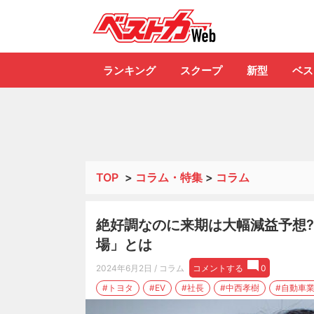
自動車情報誌「ベ
ランキング
スクープ
新型
ベス
TOP
>
コラム・特集
>
コラム
絶好調なのに来期は大幅減益予想
場」とは
2024年6月2日
/ コラム
コメントする
0
#トヨタ
#EV
#社長
#中西孝樹
#自動車