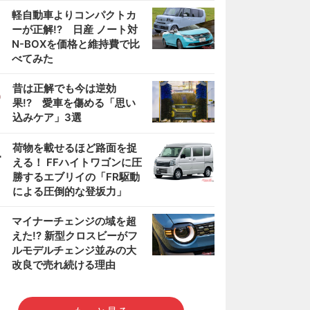
2
軽自動車よりコンパクトカ
ーが正解!? 日産 ノート対
N-BOXを価格と維持費で比
べてみた
3
昔は正解でも今は逆効
果!? 愛車を傷める「思い
込みケア」3選
4
荷物を載せるほど路面を捉
える！ FFハイトワゴンに圧
勝するエブリイの「FR駆動
による圧倒的な登坂力」
5
マイナーチェンジの域を超
えた!? 新型クロスビーがフ
ルモデルチェンジ並みの大
改良で売れ続ける理由