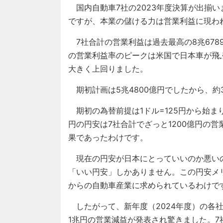
国内自動車7社の2023年度決算が出揃
ですが、本業の儲ける力は営業利益に現わ
7社合計の営業利益は過去最高の8兆678
の営業利益率のピークは米国で日本車が飛ぶ
大きく上回りました。
期初計画は5兆4800億円でしたから、約
期初の為替前提は1ドル=125円から始ま
円の円安は7社合計でざっと1200億円の営
果であったわけです。
現在の円安が日本にとっていいのか悪い
「いい円安」しかありません。この円安メ
からの自動車産業に求められているわけで
したがって、新年度（2024年度）の各
1兆円の営業減益が発表され驚きました。7社