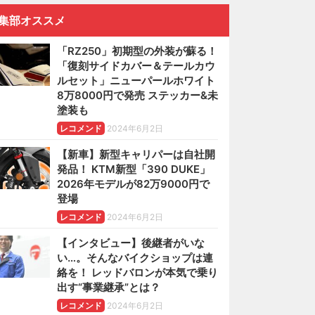
集部オススメ
「RZ250」初期型の外装が蘇る！
「復刻サイドカバー＆テールカウ
ルセット」ニューパールホワイト
8万8000円で発売 ステッカー&未
塗装も
レコメンド
2024年6月2日
【新車】新型キャリパーは自社開
発品！ KTM新型「390 DUKE」
2026年モデルが82万9000円で
登場
レコメンド
2024年6月2日
【インタビュー】後継者がいな
い…。そんなバイクショップは連
絡を！ レッドバロンが本気で乗り
出す“事業継承”とは？
レコメンド
2024年6月2日