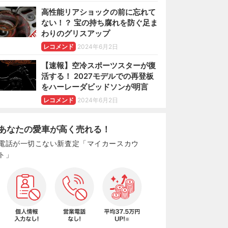
高性能リアショックの前に忘れて
ない！？ 宝の持ち腐れを防ぐ足ま
わりのグリスアップ
レコメンド
2024年6月2日
【速報】空冷スポーツスターが復
活する！ 2027モデルでの再登板
をハーレーダビッドソンが明言
レコメンド
2024年6月2日
あなたの愛車が高く売れる！
電話が一切こない新査定「マイカースカウ
ト」