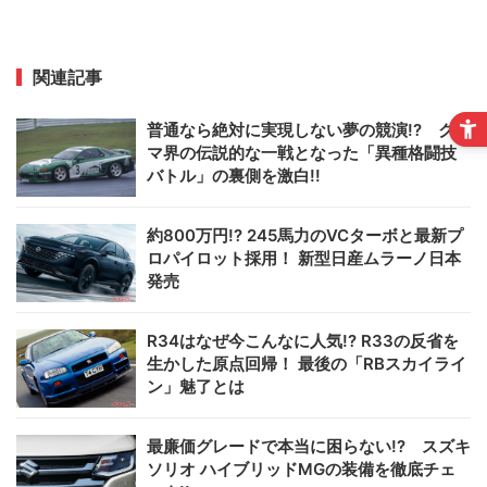
関連記事
普通なら絶対に実現しない夢の競演!? クル
マ界の伝説的な一戦となった「異種格闘技
バトル」の裏側を激白!!
約800万円!? 245馬力のVCターボと最新プ
ロパイロット採用！ 新型日産ムラーノ日本
発売
R34はなぜ今こんなに人気!? R33の反省を
生かした原点回帰！ 最後の「RBスカイライ
ン」魅了とは
最廉価グレードで本当に困らない!? スズキ
ソリオ ハイブリッドMGの装備を徹底チェ