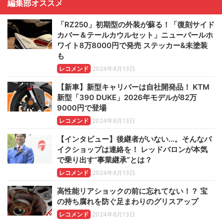
編集部オススメ
「RZ250」初期型の外装が蘇る！「復刻サイド
カバー＆テールカウルセット」ニューパールホ
ワイト8万8000円で発売 ステッカー&未塗装
も
レコメンド
2024年8月13日
【新車】新型キャリパーは自社開発品！ KTM
新型「390 DUKE」2026年モデルが82万
9000円で登場
レコメンド
2024年8月13日
【インタビュー】後継者がいない…。そんなバ
イクショップは連絡を！ レッドバロンが本気
で乗り出す“事業継承”とは？
レコメンド
2024年8月13日
高性能リアショックの前に忘れてない！？ 宝
の持ち腐れを防ぐ足まわりのグリスアップ
レコメンド
2024年8月13日