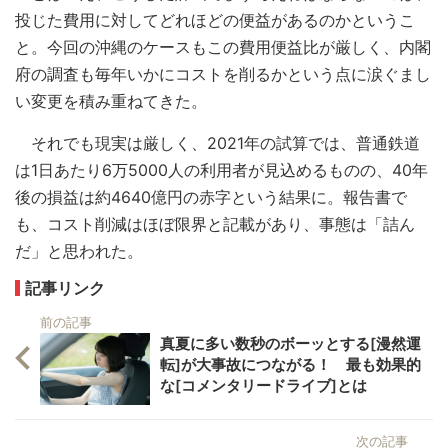
投じた費用に対してどれほどの便益があるのかというこ
と。今回の沖縄のケースもこの費用便益比が厳しく、内閣
府の調査も毎年いかにコストを削るかという点に涙ぐまし
い変更を積み重ねてきた。
それでも現実は厳しく、2021年の試算では、普通鉄道
は1日あたり6万5000人の利用者が見込めるものの、40年
後の損益は約4640億円の赤字という結果に。報告書で
も、コスト削減はほぼ限界と記載があり、事態は「詰ん
だ」と思われた。
記事リンク
前の記事
真夏に多い数秒のボーッとする[漫然運
転]が大事故につながる！ 最も効果的
な[コメンタリードライブ]とは
次の記事