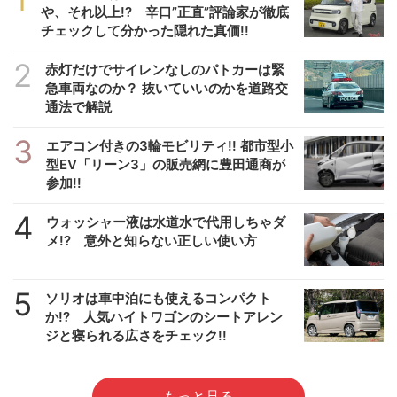
や、それ以上!? 辛口”正直”評論家が徹底
チェックして分かった隠れた真価!!
2
赤灯だけでサイレンなしのパトカーは緊
急車両なのか？ 抜いていいのかを道路交
通法で解説
3
エアコン付きの3輪モビリティ!! 都市型小
型EV「リーン3」の販売網に豊田通商が
参加!!
4
ウォッシャー液は水道水で代用しちゃダ
メ!? 意外と知らない正しい使い方
5
ソリオは車中泊にも使えるコンパクト
か!? 人気ハイトワゴンのシートアレン
ジと寝られる広さをチェック!!
もっと見る