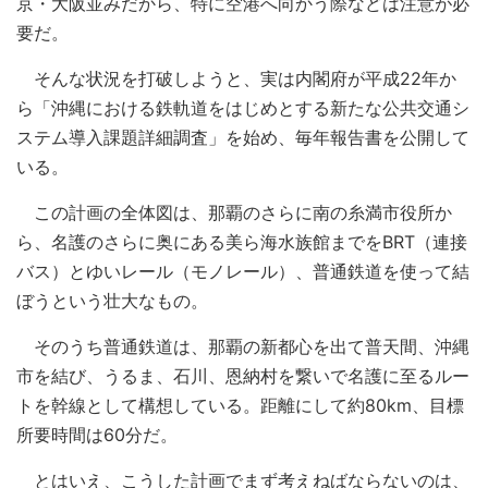
京・大阪並みだから、特に空港へ向かう際などは注意が必
要だ。
そんな状況を打破しようと、実は内閣府が平成22年か
ら「沖縄における鉄軌道をはじめとする新たな公共交通シ
ステム導入課題詳細調査」を始め、毎年報告書を公開して
いる。
この計画の全体図は、那覇のさらに南の糸満市役所か
ら、名護のさらに奥にある美ら海水族館までをBRT（連接
バス）とゆいレール（モノレール）、普通鉄道を使って結
ぼうという壮大なもの。
そのうち普通鉄道は、那覇の新都心を出て普天間、沖縄
市を結び、うるま、石川、恩納村を繋いで名護に至るルー
トを幹線として構想している。距離にして約80km、目標
所要時間は60分だ。
とはいえ、こうした計画でまず考えねばならないのは、