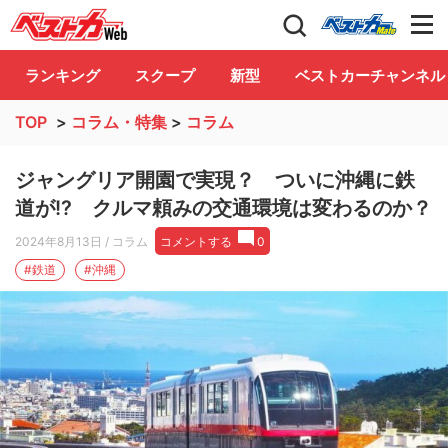
自動車情報誌「ベストカー」
Club
ランキング
スクープ
新型
ベストカーチャンネル
TOP
>
コラム・特集
>
コラム
ジャングリア開園で実現？ ついに沖縄に鉄
道が!? クルマ頼みの交通環境は変わるのか？
2024年8月13日
/ コラム
コメントする
0
#鉄道
#沖縄