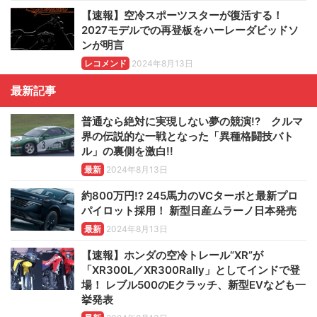
【速報】空冷スポーツスターが復活する！
2027モデルでの再登板をハーレーダビッドソ
ンが明言
レコメンド
2024年8月13日
最新記事
普通なら絶対に実現しない夢の競演!? クルマ
界の伝説的な一戦となった「異種格闘技バト
ル」の裏側を激白!!
最新
2024年8月13日
約800万円!? 245馬力のVCターボと最新プロ
パイロット採用！ 新型日産ムラーノ日本発売
最新
2024年8月13日
【速報】ホンダの空冷トレール“XR”が
「XR300L／XR300Rally」としてインドで登
場！ レブル500のEクラッチ、新型EVなども一
挙発表