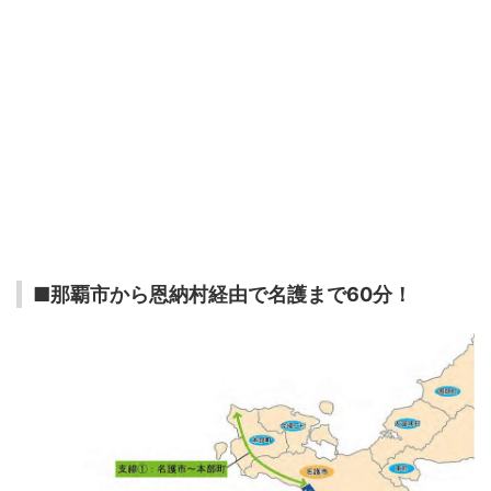
■那覇市から恩納村経由で名護まで60分！