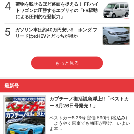
4
荷物を載せるほど路面を捉える！ FFハイ
トワゴンに圧勝するエブリイの「FR駆動
による圧倒的な登坂力」
5
ガソリン車は約40万円安い!! ホンダ フ
リードはe:HEVとどっちが得か
もっと見る
最新号
カプチーノ復活説急浮上!!「ベストカ
ー 8月26日号発売！」
ベストカー8.26号 定価 590円 (税込み)
ようやく東京でも梅雨が明け、いよい
よ本…