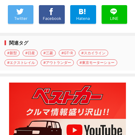
Twitter
Facebook
Hatena
LINE
関連タグ
#新型
#日産
#三菱
#GT-R
#スカイライン
#エクストレイル
#アウトランダー
#東京モーターショー