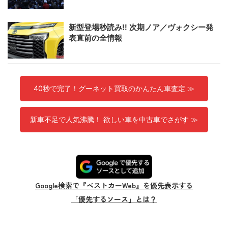
新型登場秒読み!! 次期ノア／ヴォクシー発
表直前の全情報
40秒で完了！グーネット買取のかんたん車査定 ≫
新車不足で人気沸騰！ 欲しい車を中古車でさがす ≫
Google検索で『ベストカーWeb』を優先表示する
「優先するソース」とは？