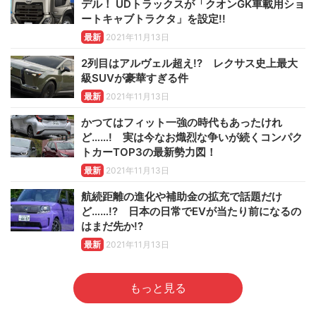
デル！ UDトラックスが「クオンGK車載用ショ
ートキャブトラクタ」を設定!!
最新
2021年11月13日
2列目はアルヴェル超え!? レクサス史上最大
級SUVが豪華すぎる件
最新
2021年11月13日
かつてはフィット一強の時代もあったけれ
ど……! 実は今なお熾烈な争いが続くコンパク
トカーTOP3の最新勢力図！
最新
2021年11月13日
航続距離の進化や補助金の拡充で話題だけ
ど……!? 日本の日常でEVが当たり前になるの
はまだ先か!?
最新
2021年11月13日
もっと見る