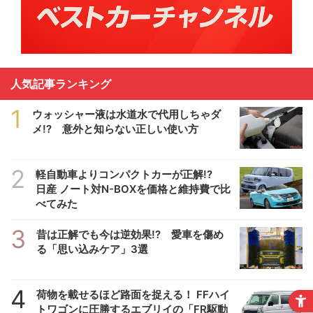
人気記事ランキング
1
ウォッシャー液は水道水で代用しちゃダ
メ!? 意外と知らない正しい使い方
2
軽自動車よりコンパクトカーが正解!?
日産 ノート対N-BOXを価格と維持費で比
べてみた
3
昔は正解でも今は逆効果!? 愛車を傷め
る「思い込みケア」3選
4
荷物を載せるほど路面を捉える！ FFハイ
トワゴンに圧勝するエブリイの「FR駆動