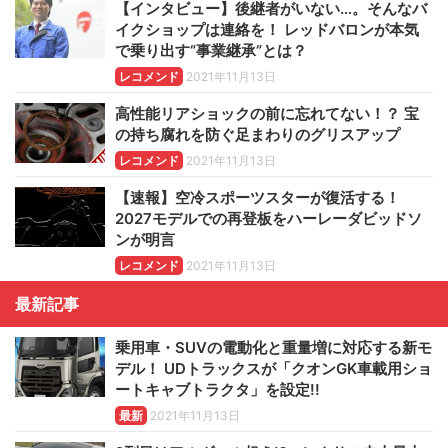
【インタビュー】後継者がいない…。そんなバ
イクショップは連絡を！ レッドバロンが本気
で乗り出す“事業継承”とは？
レコメンド
2021年11月13日
高性能リアショックの前に忘れてない！？ 宝
の持ち腐れを防ぐ足まわりのグリスアップ
レコメンド
2021年11月13日
【速報】空冷スポーツスターが復活する！
2027モデルでの再登板をハーレーダビッドソ
ンが明言
レコメンド
2021年11月13日
最新記事
乗用車・SUVの電動化と重量増に対応する新モ
デル！ UDトラックスが「クオンGK車載用ショ
ートキャブトラクタ」を設定!!
最新
2021年11月13日