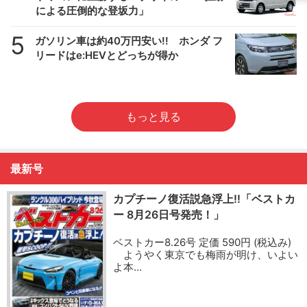
による圧倒的な登坂力」
5
ガソリン車は約40万円安い!! ホンダ フ
リードはe:HEVとどっちが得か
もっと見る
最新号
カプチーノ復活説急浮上!!「ベストカ
ー 8月26日号発売！」
ベストカー8.26号 定価 590円 (税込み)
ようやく東京でも梅雨が明け、いよい
よ本…