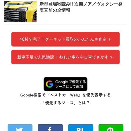
新型登場秒読み!! 次期ノア／ヴォクシー発
表直前の全情報
40秒で完了！グーネット買取のかんたん車査定 ≫
新車不足で人気沸騰！ 欲しい車を中古車でさがす ≫
Google検索で『ベストカーWeb』を優先表示する
「優先するソース」とは？