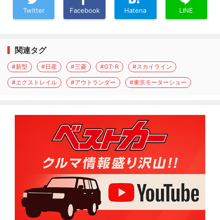
Twitter
Facebook
Hatena
LINE
関連タグ
#新型
#日産
#三菱
#GT-R
#スカイライン
#エクストレイル
#アウトランダー
#東京モーターショー