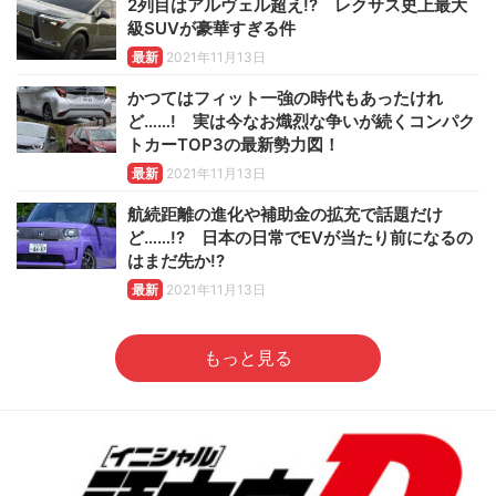
2列目はアルヴェル超え!? レクサス史上最大
級SUVが豪華すぎる件
最新
2021年11月13日
かつてはフィット一強の時代もあったけれ
ど……! 実は今なお熾烈な争いが続くコンパク
トカーTOP3の最新勢力図！
最新
2021年11月13日
航続距離の進化や補助金の拡充で話題だけ
ど……!? 日本の日常でEVが当たり前になるの
はまだ先か!?
最新
2021年11月13日
もっと見る