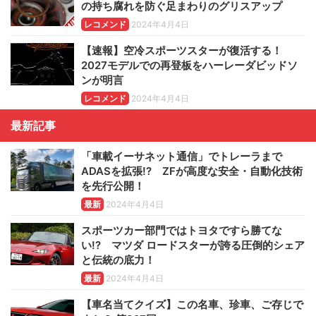
の持ち腐れを防ぐ足まわりのグリスアップ
レコメンド
2024年4月4日
【速報】空冷スポーツスターが復活する！
2027モデルでの再登板をハーレーダビッドソ
ンが明言
レコメンド
2024年4月4日
最新記事
「車載イーサネット通信」でトレーラまで
ADASを拡張!? ZFが高度な安全・自動化技術
を先行公開！
最新
2024年4月4日
スポーツカー部門ではトヨタですら勝てな
い!? マツダ ロードスターが誇る圧倒的シェア
と伝統の底力！
最新
2024年4月4日
【車名当てクイズ】この名車、珍車、ご存じで