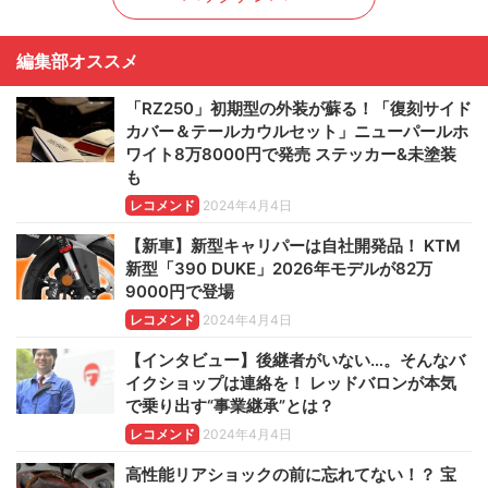
編集部オススメ
「RZ250」初期型の外装が蘇る！「復刻サイド
カバー＆テールカウルセット」ニューパールホ
ワイト8万8000円で発売 ステッカー&未塗装
も
レコメンド
2024年4月4日
【新車】新型キャリパーは自社開発品！ KTM
新型「390 DUKE」2026年モデルが82万
9000円で登場
レコメンド
2024年4月4日
【インタビュー】後継者がいない…。そんなバ
イクショップは連絡を！ レッドバロンが本気
で乗り出す“事業継承”とは？
レコメンド
2024年4月4日
高性能リアショックの前に忘れてない！？ 宝