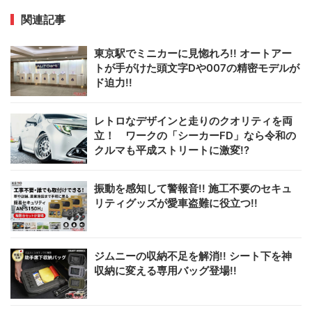
関連記事
東京駅でミニカーに見惚れろ!! オートアー
トが手がけた頭文字Dや007の精密モデルが
ド迫力!!
レトロなデザインと走りのクオリティを両
立！ ワークの「シーカーFD」なら令和の
クルマも平成ストリートに激変!?
振動を感知して警報音!! 施工不要のセキュ
リティグッズが愛車盗難に役立つ!!
ジムニーの収納不足を解消!! シート下を神
収納に変える専用バッグ登場!!