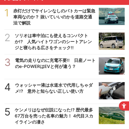
1
赤灯だけでサイレンなしのパトカーは緊急
車両なのか？ 抜いていいのかを道路交通
法で解説
2
ソリオは車中泊にも使えるコンパクト
か!? 人気ハイトワゴンのシートアレン
ジと寝られる広さをチェック!!
3
電気の走りなのに充電不要!! 日産ノート
のe-POWERはEVと何が違う？
4
ウォッシャー液は水道水で代用しちゃダ
メ!? 意外と知らない正しい使い方
5
ケンメリはなぜ伝説になった!? 歴代最多
67万台を売った名車の魅力！ 4代目スカ
イラインの凄さ