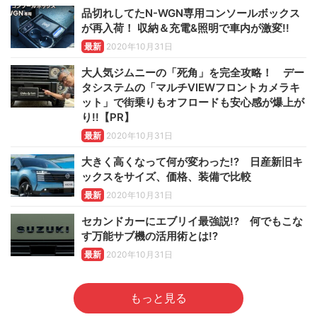
品切れしてたN-WGN専用コンソールボックス
が再入荷！ 収納＆充電&照明で車内が激変!!
最新
2020年10月31日
大人気ジムニーの「死角」を完全攻略！ デー
タシステムの「マルチVIEWフロントカメラキ
ット」で街乗りもオフロードも安心感が爆上が
り!!【PR】
最新
2020年10月31日
大きく高くなって何が変わった!? 日産新旧キ
ックスをサイズ、価格、装備で比較
最新
2020年10月31日
セカンドカーにエブリイ最強説!? 何でもこな
す万能サブ機の活用術とは!?
最新
2020年10月31日
もっと見る