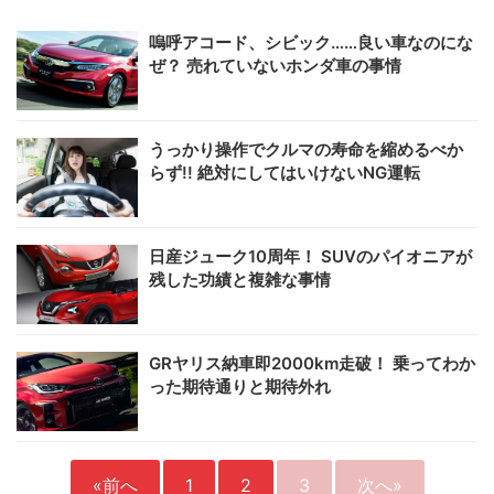
嗚呼アコード、シビック……良い車なのにな
ぜ？ 売れていないホンダ車の事情
うっかり操作でクルマの寿命を縮めるべか
らず!! 絶対にしてはいけないNG運転
日産ジューク10周年！ SUVのパイオニアが
残した功績と複雑な事情
GRヤリス納車即2000km走破！ 乗ってわか
った期待通りと期待外れ
«前へ
1
2
3
次へ»