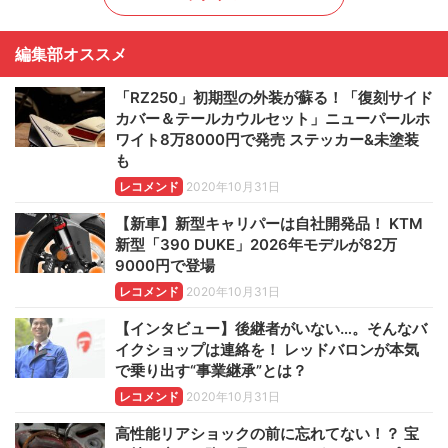
編集部オススメ
「RZ250」初期型の外装が蘇る！「復刻サイド
カバー＆テールカウルセット」ニューパールホ
ワイト8万8000円で発売 ステッカー&未塗装
も
レコメンド
2020年10月31日
【新車】新型キャリパーは自社開発品！ KTM
新型「390 DUKE」2026年モデルが82万
9000円で登場
レコメンド
2020年10月31日
【インタビュー】後継者がいない…。そんなバ
イクショップは連絡を！ レッドバロンが本気
で乗り出す“事業継承”とは？
レコメンド
2020年10月31日
高性能リアショックの前に忘れてない！？ 宝