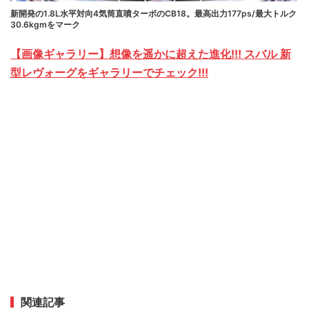
新開発の1.8L水平対向4気筒直噴ターボのCB18。最高出力177ps/最大トルク
30.6kgmをマーク
【画像ギャラリー】想像を遥かに超えた進化!!! スバル 新
型レヴォーグをギャラリーでチェック!!!
関連記事