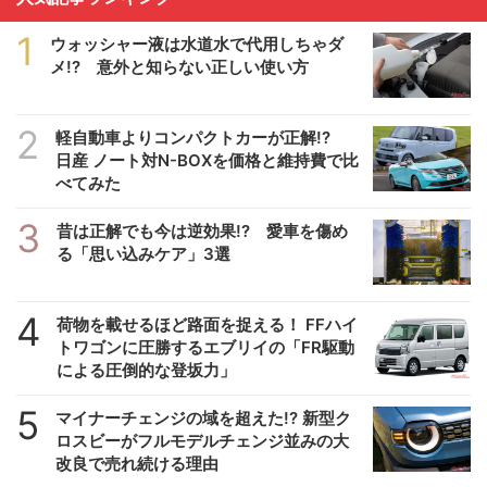
1
ウォッシャー液は水道水で代用しちゃダ
メ!? 意外と知らない正しい使い方
2
軽自動車よりコンパクトカーが正解!?
日産 ノート対N-BOXを価格と維持費で比
べてみた
3
昔は正解でも今は逆効果!? 愛車を傷め
る「思い込みケア」3選
4
荷物を載せるほど路面を捉える！ FFハイ
トワゴンに圧勝するエブリイの「FR駆動
による圧倒的な登坂力」
5
マイナーチェンジの域を超えた!? 新型ク
ロスビーがフルモデルチェンジ並みの大
改良で売れ続ける理由