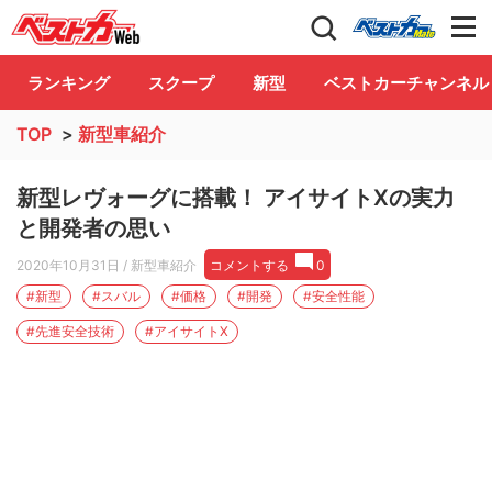
自動車情報誌「ベストカー」
Club
ランキング
スクープ
新型
ベストカーチャンネル
TOP
>
新型車紹介
新型レヴォーグに搭載！ アイサイトXの実力
と開発者の思い
2020年10月31日
/ 新型車紹介
コメントする
0
#新型
#スバル
#価格
#開発
#安全性能
#先進安全技術
#アイサイトX