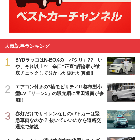
人気記事ランキング
1
BYDラッコはN-BOXの「パクリ」?? い
や、それ以上!? 辛口”正直”評論家が徹
底チェックして分かった隠れた真価!!
2
エアコン付きの3輪モビリティ!! 都市型小
型EV「リーン3」の販売網に豊田通商が参
加!!
3
赤灯だけでサイレンなしのパトカーは緊
急車両なのか？ 抜いていいのかを道路交
通法で解説