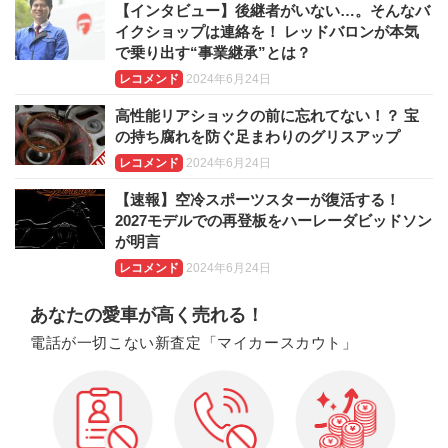
【インタビュー】後継者がいない…。そんなバ
イクショップは連絡を！ レッドバロンが本気
で乗り出す“事業継承”とは？
レコメンド
2024年6月24日
高性能リアショックの前に忘れてない！？ 宝
の持ち腐れを防ぐ足まわりのグリスアップ
レコメンド
2024年6月24日
【速報】空冷スポーツスターが復活する！
2027モデルでの再登板をハーレーダビッドソン
が明言
レコメンド
2024年6月24日
あなたの愛車が高く売れる！
電話が一切こない新査定「マイカースカウト」