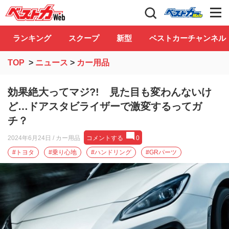
自動車情報誌「ベストカー」
Club
ランキング
スクープ
新型
ベストカーチャンネル
TOP
>
ニュース
>
カー用品
効果絶大ってマジ?! 見た目も変わんないけ
ど…ドアスタビライザーで激変するってガ
チ？
2024年6月24日
/ カー用品
コメントする
0
#トヨタ
#乗り心地
#ハンドリング
#GRパーツ