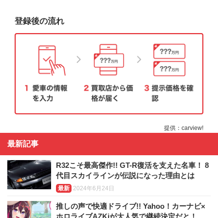
登録後の流れ
提供：carview!
最新記事
R32こそ最高傑作!! GT-R復活を支えた名車！ 8
代目スカイラインが伝説になった理由とは
最新
2024年6月24日
推しの声で快適ドライブ!! Yahoo！カーナビ×
ホロライブAZKiが大人気で継続決定だと！