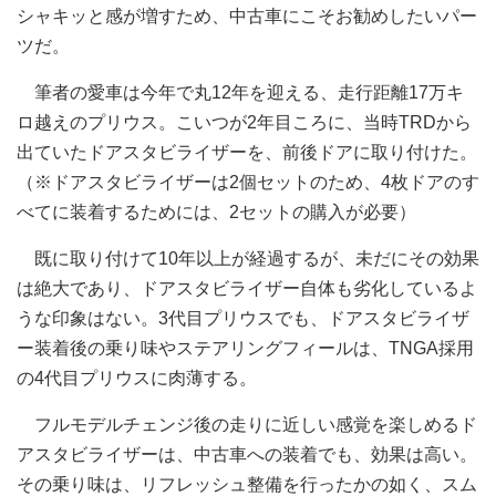
シャキッと感が増すため、中古車にこそお勧めしたいパー
ツだ。
筆者の愛車は今年で丸12年を迎える、走行距離17万キ
ロ越えのプリウス。こいつが2年目ころに、当時TRDから
出ていたドアスタビライザーを、前後ドアに取り付けた。
（※ドアスタビライザーは2個セットのため、4枚ドアのす
べてに装着するためには、2セットの購入が必要）
既に取り付けて10年以上が経過するが、未だにその効果
は絶大であり、ドアスタビライザー自体も劣化しているよ
うな印象はない。3代目プリウスでも、ドアスタビライザ
ー装着後の乗り味やステアリングフィールは、TNGA採用
の4代目プリウスに肉薄する。
フルモデルチェンジ後の走りに近しい感覚を楽しめるド
アスタビライザーは、中古車への装着でも、効果は高い。
その乗り味は、リフレッシュ整備を行ったかの如く、スム