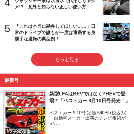
4
ウォッシャー液は水道水で代用しちゃダ
メ!? 意外と知らない正しい使い方
5
「これは本当に勘弁してほしい……」日
常のドライブで誰もが一度は遭遇する身
勝手な運転の典型例！
もっと見る
最新号
新型LFAはBEVではなくPHEVで登
場?!「ベストカー 9月10日号発売！」
ベストカー 9.10号 定価 590円 (税込み)
自動車メーカー出演のテレビ番組が
SN…