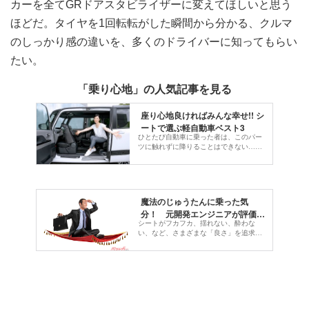
カーを全てGRドアスタビライザーに変えてほしいと思う
ほどだ。タイヤを1回転転がした瞬間から分かる、クルマ
のしっかり感の違いを、多くのドライバーに知ってもらい
たい。
「乗り心地」の人気記事を見る
座り心地良ければみんな幸せ!! シ
ートで選ぶ軽自動車ベスト3
ひとたび自動車に乗った者は、このパー
ツに触れずに降りることはできない……
運転する人もしない人もシートには必ず
座ります。軽自動車のシートを前席、後
席、荷室の使い勝手＆シートアレンジの
三つに分けて、渡辺陽一郎氏が評価する!!
魔法のじゅうたんに乗った気
分！ 元開発エンジニアが評価す
シートがフカフカ、揺れない、酔わな
る「乗り心地のいいクルマ」5選
い、など、さまざまな「良さ」を追求し
なければならないクルマの乗り心地性
能。元自動車開発エンジニアである筆者
が、奥深いクルマの乗り心地の秘密と、
乗り心地が良かったと感じるクルマをご
紹介。