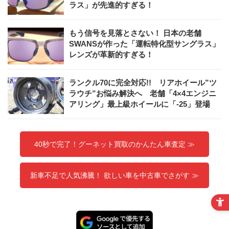
ラス」が先進的すぎる！
もう信号を見落とさない！ 日本の老舗
SWANSが作った「運転特化型サングラス」
レンズが革新的すぎる！
ランクル70に完全対応!! リアホイール”ツ
ラウチ”お悩み解決へ 老舗「4×4エンジニ
アリング」最上級ホイールに「-25」登場
40秒で完了！グーネット買取のかんたん車査定 ≫
新車不足で人気沸騰！ 欲しい車を中古車でさがす ≫