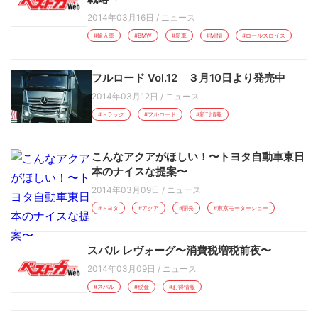
2014年03月16日
/
ニュース
#輸入車
#BMW
#新車
#MINI
#ロールスロイス
フルロード Vol.12 ３月10日より発売中
2014年03月12日
/
ニュース
#トラック
#フルロード
#新刊情報
こんなアクアがほしい！〜トヨタ自動車東日
本のナイスな提案〜
2014年03月09日
/
ニュース
#トヨタ
#アクア
#開発
#東京モーターショー
スバル レヴォーグ〜消費税増税前夜〜
2014年03月09日
/
ニュース
#スバル
#税金
#お得情報