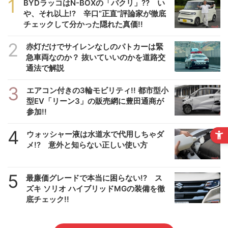
1
BYDラッコはN-BOXの「パクリ」?? い
や、それ以上!? 辛口”正直”評論家が徹底
チェックして分かった隠れた真価!!
2
赤灯だけでサイレンなしのパトカーは緊
急車両なのか？ 抜いていいのかを道路交
通法で解説
3
エアコン付きの3輪モビリティ!! 都市型小
型EV「リーン3」の販売網に豊田通商が
参加!!
4
ウォッシャー液は水道水で代用しちゃダ
メ!? 意外と知らない正しい使い方
5
最廉価グレードで本当に困らない!? ス
ズキ ソリオ ハイブリッドMGの装備を徹
底チェック!!