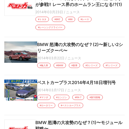
が参戦!! レース界のホームラン王になる!?(1)
2014年03月23日
/
ニュース
#トヨタ
#BRZ
#86
#レース
#レーシングドライバー
BMW 怒濤の大攻勢のなぜ？(2)〜新しい2シ
リーズクーペ〜
2014年03月22日
/
ニュース
#輸入車
#BMW
#新車
#3シリーズ
#1シリーズ
ベストカープラス2014年4月18日増刊号
2014年03月17日
/
ニュース
#マツダ
#エンジン
#RX-7
#新刊情報
#ロータリー
#ベストカープラス
BMW 怒濤の大攻勢のなぜ？(1)〜モジュール
戦略〜