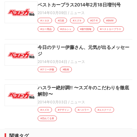
ベストカープラス2014年2月18日増刊号
2014年03月09日
/
ニュース
#トヨタ
#日産
#スズキ
#GT-R
#BMW
#カー用品
#ポルシェ
#新刊情報
#ベストカープラス
今日のテリー伊藤さん、元気が出るメッセー
ジ
2014年03月04日
/
ニュース
#テリー伊藤
#動画
ハスラー絶好調!! 〜スズキのこだわりを徹底
解剖!〜
2014年03月03日
/
ニュース
#スズキ
#デザイン
#ハスラー
#エスクード
#売れてる車
関連タグ