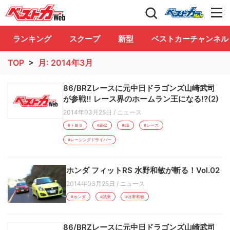
自動車情報誌「ベストカー」
Club
ランキング
スクープ
新型
ベストカーチャンネル
TOP
>
月:
2014年3月
86/BRZレースに元中日ドラゴンズ山崎武司
が参戦!! レース界のホームラン王になる!?(2)
2014年03月25日
/
ニュース
#トヨタ
#BRZ
#86
#レース
#レーシングドライバー
ホンダ フィットRS 水野和敏が斬る！Vol.02
2014年03月25日
/
ニュース
#ホンダ
#試乗
#水野和敏
86/BRZレースに元中日ドラゴンズ山崎武司