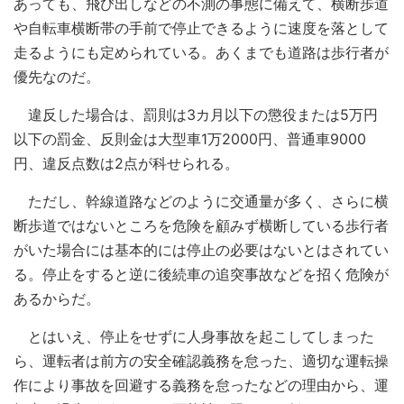
あっても、飛び出しなどの不測の事態に備えて、横断歩道
や自転車横断帯の手前で停止できるように速度を落として
走るようにも定められている。あくまでも道路は歩行者が
優先なのだ。
違反した場合は、罰則は3カ月以下の懲役または5万円
以下の罰金、反則金は大型車1万2000円、普通車9000
円、違反点数は2点が科せられる。
ただし、幹線道路などのように交通量が多く、さらに横
断歩道ではないところを危険を顧みず横断している歩行者
がいた場合には基本的には停止の必要はないとはされてい
る。停止をすると逆に後続車の追突事故などを招く危険が
あるからだ。
とはいえ、停止をせずに人身事故を起こしてしまった
ら、運転者は前方の安全確認義務を怠った、適切な運転操
作により事故を回避する義務を怠ったなどの理由から、運