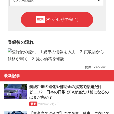
次へ(45秒で完了)
無料
登録後の流れ
提供：carview!
最新記事
航続距離の進化や補助金の拡充で話題だけ
ど……!? 日本の日常でEVが当たり前になるの
はまだ先か!?
最新
2021年12月7日
【車名当てクイズ】この名車、珍車、ご存じで