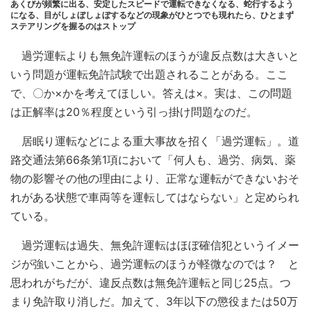
あくびが頻繁に出る、安定したスピードで運転できなくなる、蛇行するよう
になる、目がしょぼしょぼするなどの現象がひとつでも現れたら、ひとまず
ステアリングを握るのはストップ
過労運転よりも無免許運転のほうが違反点数は大きいと
いう問題が運転免許試験で出題されることがある。ここ
で、〇か×かを考えてほしい。答えは×。実は、この問題
は正解率は20％程度という引っ掛け問題なのだ。
居眠り運転などによる重大事故を招く「過労運転」。道
路交通法第66条第1項において「何人も、過労、病気、薬
物の影響その他の理由により、正常な運転ができないおそ
れがある状態で車両等を運転してはならない」と定められ
ている。
過労運転は過失、無免許運転はほぼ確信犯というイメー
ジが強いことから、過労運転のほうが軽微なのでは？ と
思われがちだが、違反点数は無免許運転と同じ25点。つ
まり免許取り消しだ。加えて、3年以下の懲役または50万