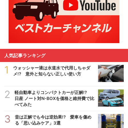
人気記事ランキング
1
ウォッシャー液は水道水で代用しちゃダ
メ!? 意外と知らない正しい使い方
2
軽自動車よりコンパクトカーが正解!?
日産 ノート対N-BOXを価格と維持費で比
べてみた
3
昔は正解でも今は逆効果!? 愛車を傷め
る「思い込みケア」3選