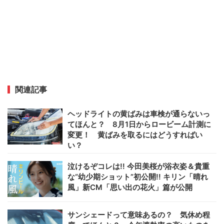
関連記事
ヘッドライトの黄ばみは車検が通らないっ
てほんと？ 8月1日からロービーム計測に
変更！ 黄ばみを取るにはどうすればい
い？
泣けるぞコレは!! 今田美桜が浴衣姿＆貴重
な“幼少期ショット”初公開!! キリン「晴れ
風」新CM「思い出の花火」篇が公開
サンシェードって意味あるの？ 気休め程