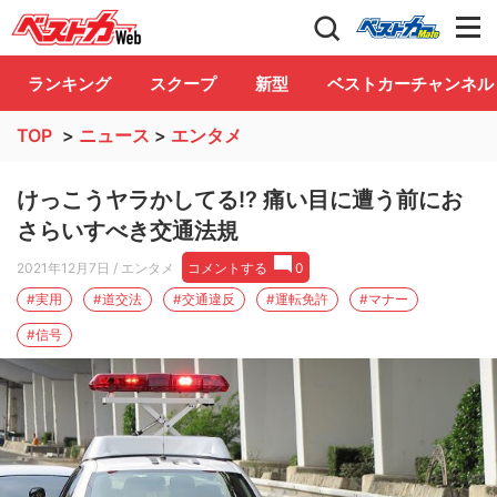
自動車情報誌「ベストカー」
Club
ランキング
スクープ
新型
ベストカーチャンネル
TOP
>
ニュース
>
エンタメ
けっこうヤラかしてる!? 痛い目に遭う前にお
さらいすべき交通法規
2021年12月7日
/ エンタメ
コメントする
0
#実用
#道交法
#交通違反
#運転免許
#マナー
#信号