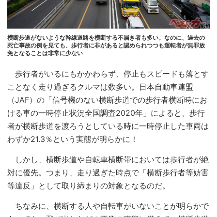
横断歩道がないような幹線道路を横断する不届き者も多い。なのに、過去の
死亡事故の例を見ても、歩行者に非があると認められつつも運転者が無罪放
免となることは非常に少ない
歩行者がいるにもかかわらず、停止もスピードも落とす
ことなく走り過ぎるクルマは数多い。日本自動車連盟
（JAF）の「信号機のない横断歩道での歩行者横断時にお
ける車の一時停止状況全国調査2020年」によると、歩行
者が横断歩道を渡ろうとしている時に一時停止した車両は
わずか21.3％という実態が明らかに！
しかし、横断歩道や自転車横断帯においては歩行者が絶
対に優先。つまり、走り過ぎた時点で「横断歩行者等妨害
等違反」として取り締まりの対象となるのだ。
ちなみに、横断する人や自転車がいないことが明らかで