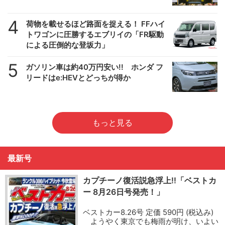
4
荷物を載せるほど路面を捉える！ FFハイ
トワゴンに圧勝するエブリイの「FR駆動
による圧倒的な登坂力」
5
ガソリン車は約40万円安い!! ホンダ フ
リードはe:HEVとどっちが得か
もっと見る
最新号
カプチーノ復活説急浮上!!「ベストカ
ー 8月26日号発売！」
ベストカー8.26号 定価 590円 (税込み)
ようやく東京でも梅雨が明け、いよい