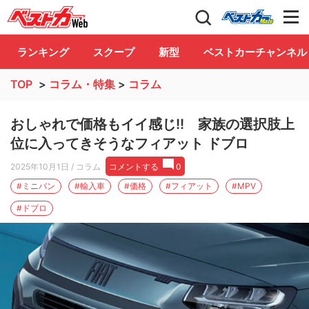
自動車情報誌「ベストカー」
Club
ランキング
スクープ
新型
ベストカーチャンネル
TOP
>
コラム・特集
>
コラム
おしゃれで価格もイイ感じ!! 家族の選択肢上
位に入ってきそうなフィアット ドブロ
2025年10月1日
/ コラム
コメントする
0
#ミニバン
#輸入車
#価格
#フィアット
#MPV
#ドブロ