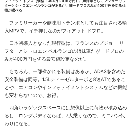
フィアット ドブロ（価格：394万～416万円）。姉妹車としてプジョー リフ
ターとシトロエン ベルランゴがあるが、唯一ドブロのみが400万円を切る仕
様が選べる
ファミリーカーや趣味用トランポとしても注目される輸
入MPVで、イチ押しなのがフィアット ドブロ。
日本初導入となった現行型は、フランスのプジョー リ
フターとシトロエン ベルランゴの姉妹車だが、ドブロの
みが400万円を切る最安値設定なのだ。
もちろん、一部省かれる装備はあるが、ADASを含めた
安全装備は同等。1.5Lディーゼルターボと8速ATであるこ
とや、エアコンやインフォテイメントシステムなどの機能
も変わらないので、お得。
四角いラゲッジスペースには想像以上に荷物が積み込め
るし、ロングボディならば、7人乗りなので、ミニバン代
わりになる。