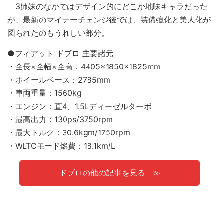
3姉妹のなかではデザイン的にどこか地味キャラだった
が、最新のマイナーチェンジ後では、装備強化と美人化が
図られたのもうれしい部分。
●フィアット ドブロ 主要諸元
・全長×全幅×全高：4405×1850×1825mm
・ホイールベース：2785mm
・車両重量：1560kg
・エンジン：直4、1.5Lディーゼルターボ
・最高出力：130ps/3750rpm
・最大トルク：30.6kgm/1750rpm
・WLTCモード燃費：18.1km/L
ドブロの他の記事を見る