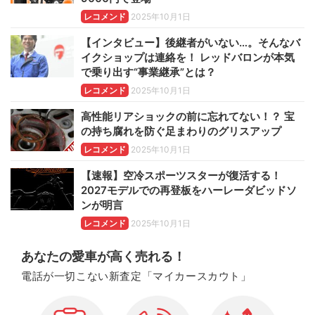
レコメンド
2025年10月1日
【インタビュー】後継者がいない…。そんなバ
イクショップは連絡を！ レッドバロンが本気
で乗り出す“事業継承”とは？
レコメンド
2025年10月1日
高性能リアショックの前に忘れてない！？ 宝
の持ち腐れを防ぐ足まわりのグリスアップ
レコメンド
2025年10月1日
【速報】空冷スポーツスターが復活する！
2027モデルでの再登板をハーレーダビッドソ
ンが明言
レコメンド
2025年10月1日
あなたの愛車が高く売れる！
電話が一切こない新査定「マイカースカウト」