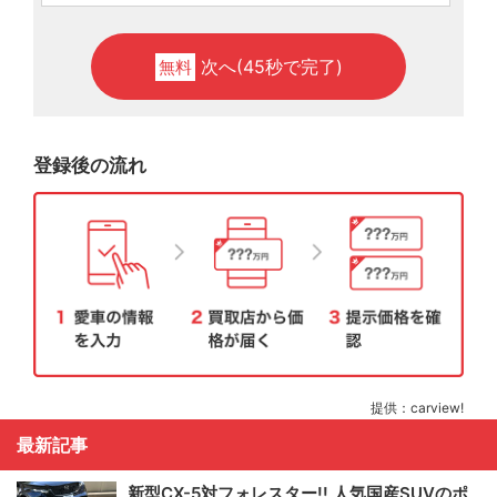
次へ(45秒で完了)
無料
登録後の流れ
提供：carview!
最新記事
新型CX-5対フォレスター!! 人気国産SUVのポ