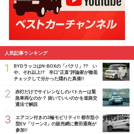
人気記事ランキング
1
BYDラッコはN-BOXの「パクリ」?? い
や、それ以上!? 辛口”正直”評論家が徹底
チェックして分かった隠れた真価!!
2
赤灯だけでサイレンなしのパトカーは緊
急車両なのか？ 抜いていいのかを道路交
通法で解説
3
エアコン付きの3輪モビリティ!! 都市型小
型EV「リーン3」の販売網に豊田通商が
参加!!