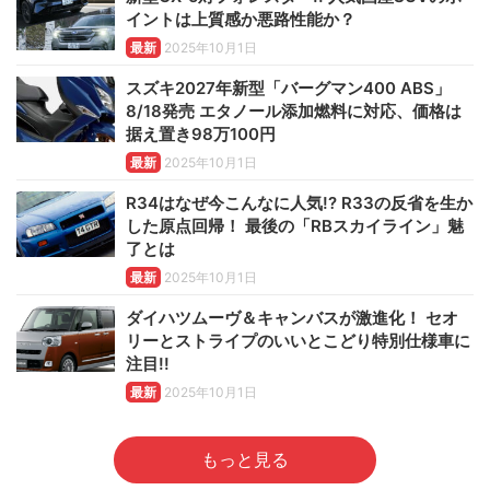
イントは上質感か悪路性能か？
最新
2025年10月1日
スズキ2027年新型「バーグマン400 ABS」
8/18発売 エタノール添加燃料に対応、価格は
据え置き98万100円
最新
2025年10月1日
R34はなぜ今こんなに人気!? R33の反省を生か
した原点回帰！ 最後の「RBスカイライン」魅
了とは
最新
2025年10月1日
ダイハツムーヴ＆キャンバスが激進化！ セオ
リーとストライプのいいとこどり特別仕様車に
注目!!
最新
2025年10月1日
もっと見る