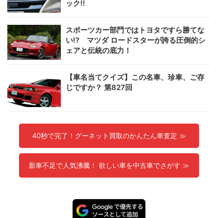
ック!!
スポーツカー部門ではトヨタですら勝てな
い!? マツダ ロードスターが誇る圧倒的シ
ェアと伝統の底力！
【車名当てクイズ】この名車、珍車、ご存
じですか？ 第827回
40秒で完了！グーネット買取のかんたん車査定 ≫
新車不足で人気沸騰！ 欲しい車を中古車でさがす ≫