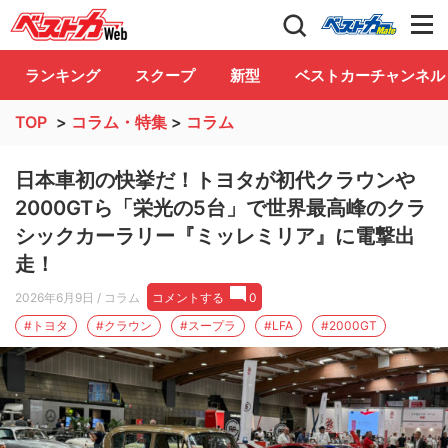
自動車情報誌「ベストカー」
Club
ランキング
スクープ
新型
ベストカーチャンネル
TOP
>
コラム・特集
>
コラム
日本車初の快挙だ！トヨタが初代クラウンや
2000GTら「栄光の5台」で世界最高峰のクラ
シックカーラリー『ミッレミリア』に電撃出
走！
2026年6月9日
/ コラム
コメントする
0
#トヨタ
#クラウン
#スープラ
#LFA
#2000GT