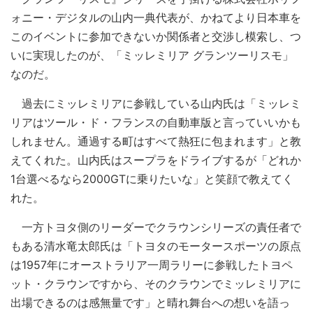
ォニー・デジタルの山内一典代表が、かねてより日本車を
このイベントに参加できないか関係者と交渉し模索し、つ
いに実現したのが、「ミッレミリア グランツーリスモ」
なのだ。
過去にミッレミリアに参戦している山内氏は「ミッレミ
リアはツール・ド・フランスの自動車版と言っていいかも
しれません。通過する町はすべて熱狂に包まれます」と教
えてくれた。山内氏はスープラをドライブするが「どれか
1台選べるなら2000GTに乗りたいな」と笑顔で教えてく
れた。
一方トヨタ側のリーダーでクラウンシリーズの責任者で
もある清水竜太郎氏は「トヨタのモータースポーツの原点
は1957年にオーストラリア一周ラリーに参戦したトヨペ
ット・クラウンですから、そのクラウンでミッレミリアに
出場できるのは感無量です」と晴れ舞台への想いを語っ