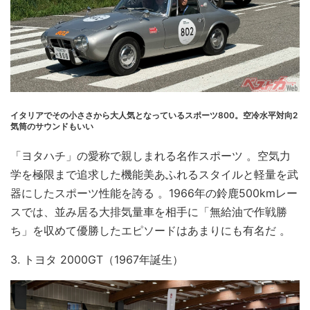
イタリアでその小ささから大人気となっているスポーツ800。空冷水平対向2
気筒のサウンドもいい
「ヨタハチ」の愛称で親しまれる名作スポーツ 。空気力
学を極限まで追求した機能美あふれるスタイルと軽量を武
器にしたスポーツ性能を誇る 。1966年の鈴鹿500kmレー
スでは、並み居る大排気量車を相手に「無給油で作戦勝
ち」を収めて優勝したエピソードはあまりにも有名だ 。
3. トヨタ 2000GT（1967年誕生）