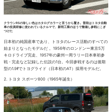
クラウンRSの珍しい色はカタログカラーと言うから驚き。普段はトヨタ自動
車の役員研修に使われているクルマで、新明工業のほうで整備し参戦にこぎ
つけた
日本初の純国産車であり、トヨタのレース活動のすべての
始まりとなったモデルだ 。1956年のロンドンー東京5万
キロドライブ完走、1957年の豪州一周ラリー日本車初参
戦・完走など記録した伝説の1台。今回参戦するのは後期
型の1.9ℓでトヨグライド（日本初のAT）採用モデルだ。
2. トヨタ スポーツ800（1965年誕生）