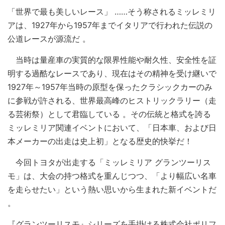
「世界で最も美しいレース」 ……そう称されるミッレミリ
アは、1927年から1957年までイタリアで行われた伝説の
公道レースが源流だ 。
当時は量産車の実質的な限界性能や耐久性、安全性を証
明する過酷なレースであり、現在はその精神を受け継いで
1927年～1957年当時の原型を保ったクラシックカーのみ
に参戦が許される、世界最高峰のヒストリックラリー（走
る芸術祭）として君臨している 。その伝統と格式を誇る
ミッレミリア関連イベントにおいて、「日本車、および日
本メーカーの出走は史上初」となる歴史的快挙だ！
今回トヨタが出走する「ミッレミリア グランツーリス
モ」は、大会の持つ格式を重んじつつ、「より幅広い名車
を走らせたい」という熱い思いから生まれた新イベントだ
。
『グランツーリスモ』シリーズを手掛ける株式会社ポリフ