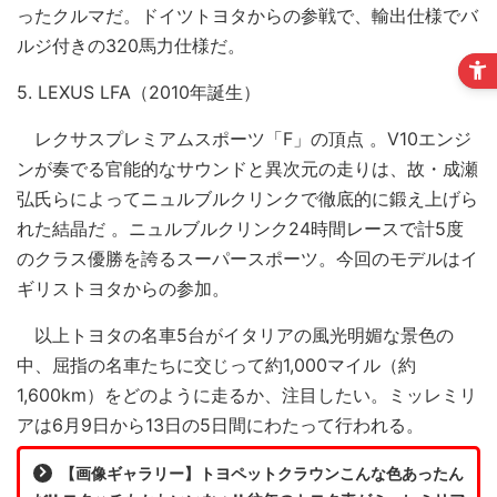
ったクルマだ。ドイツトヨタからの参戦で、輸出仕様でバ
ルジ付きの320馬力仕様だ。
5. LEXUS LFA（2010年誕生）
レクサスプレミアムスポーツ「F」の頂点 。V10エンジ
ンが奏でる官能的なサウンドと異次元の走りは、故・成瀬
弘氏らによってニュルブルクリンクで徹底的に鍛え上げら
れた結晶だ 。ニュルブルクリンク24時間レースで計5度
のクラス優勝を誇るスーパースポーツ。今回のモデルはイ
ギリストヨタからの参加。
以上トヨタの名車5台がイタリアの風光明媚な景色の
中、屈指の名車たちに交じって約1,000マイル（約
1,600km）をどのように走るか、注目したい。ミッレミリ
アは6月9日から13日の5日間にわたって行われる。
【画像ギャラリー】トヨペットクラウンこんな色あったん