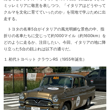
ミッレミリアに敬意を表しつつ、「イタリアはどうやって
クルマを文化に育てていったのか」を現地で学ぶために出
走する。
トヨタの名車5台がイタリアの風光明媚な景色の中、指
折りの名車たちに交じって約1000マイル（約1600km）を
どのように走るか、注目したい。今回、イタリアの地に降
り立った5台の顔ぶれは以下の通りだ。
１.初代トヨペット クラウンRS（1955年誕生）