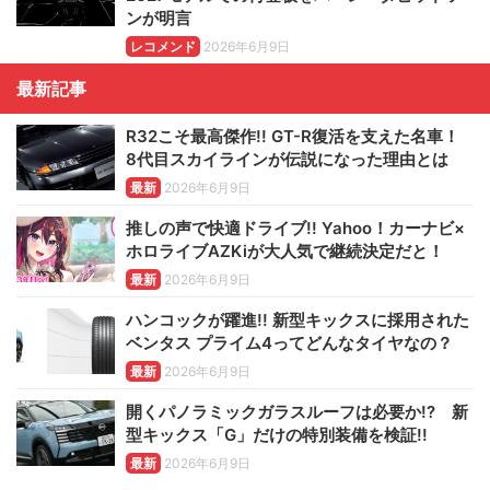
ンが明言
レコメンド
2026年6月9日
最新記事
R32こそ最高傑作!! GT-R復活を支えた名車！
8代目スカイラインが伝説になった理由とは
最新
2026年6月9日
推しの声で快適ドライブ!! Yahoo！カーナビ×
ホロライブAZKiが大人気で継続決定だと！
最新
2026年6月9日
ハンコックが躍進!! 新型キックスに採用された
ベンタス プライム4ってどんなタイヤなの？
最新
2026年6月9日
開くパノラミックガラスルーフは必要か!? 新
型キックス「G」だけの特別装備を検証!!
最新
2026年6月9日