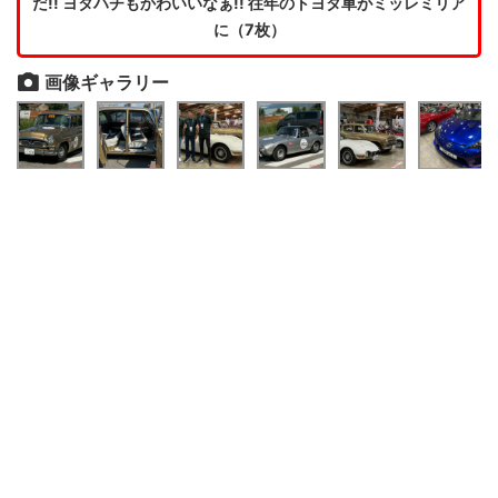
だ!! ヨタハチもかわいいなぁ!! 往年のトヨタ車がミッレミリア
に（7枚）
画像ギャラリー