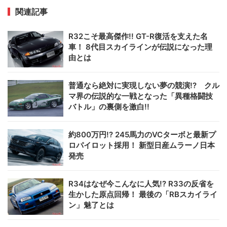
関連記事
R32こそ最高傑作!! GT-R復活を支えた名
車！ 8代目スカイラインが伝説になった理
由とは
普通なら絶対に実現しない夢の競演!? クル
マ界の伝説的な一戦となった「異種格闘技
バトル」の裏側を激白!!
約800万円!? 245馬力のVCターボと最新プ
ロパイロット採用！ 新型日産ムラーノ日本
発売
R34はなぜ今こんなに人気!? R33の反省を
生かした原点回帰！ 最後の「RBスカイライ
ン」魅了とは