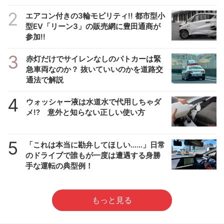
2
エアコン付きの3輪モビリティ!! 都市型小
型EV「リーン3」の販売網に豊田通商が
参加!!
3
赤灯だけでサイレンなしのパトカーは緊
急車両なのか？ 抜いていいのかを道路交
通法で解説
4
ウォッシャー液は水道水で代用しちゃダ
メ!? 意外と知らない正しい使い方
5
「これは本当に勘弁してほしい……」日常
のドライブで誰もが一度は遭遇する身勝
手な運転の典型例！
もっと見る