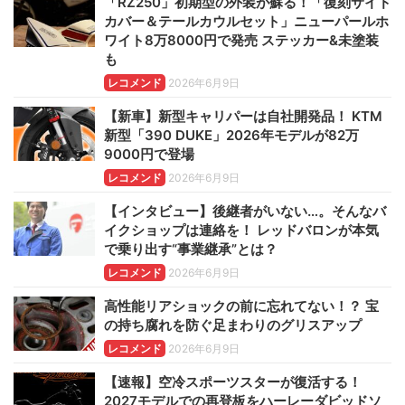
「RZ250」初期型の外装が蘇る！「復刻サイド
カバー＆テールカウルセット」ニューパールホ
ワイト8万8000円で発売 ステッカー&未塗装
も
レコメンド
2026年6月9日
【新車】新型キャリパーは自社開発品！ KTM
新型「390 DUKE」2026年モデルが82万
9000円で登場
レコメンド
2026年6月9日
【インタビュー】後継者がいない…。そんなバ
イクショップは連絡を！ レッドバロンが本気
で乗り出す“事業継承”とは？
レコメンド
2026年6月9日
高性能リアショックの前に忘れてない！？ 宝
の持ち腐れを防ぐ足まわりのグリスアップ
レコメンド
2026年6月9日
【速報】空冷スポーツスターが復活する！
2027モデルでの再登板をハーレーダビッドソ