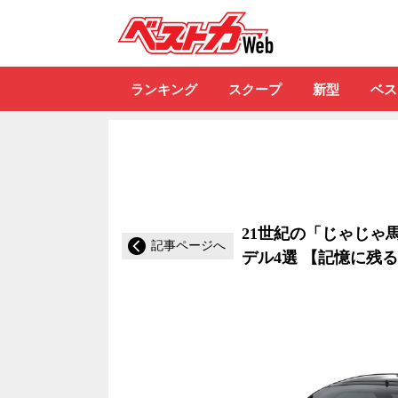
自動車情報誌「ベ
ランキング
スクープ
新型
ベス
21世紀の「じゃじゃ
記事ページへ
デル4選 【記憶に残