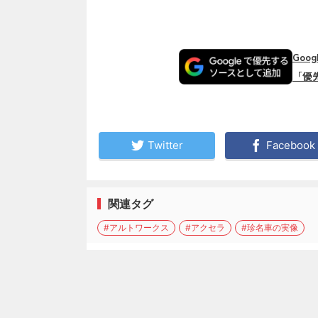
Goo
「優
Twitter
Facebook
関連タグ
#アルトワークス
#アクセラ
#珍名車の実像