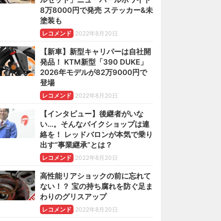
8万8000円で発売 ステッカー&未
塗装も
レコメンド
2022年8月20日
【新車】新型キャリパーは自社開
発品！ KTM新型「390 DUKE」
2026年モデルが82万9000円で
登場
レコメンド
2022年8月20日
【インタビュー】後継者がいな
い…。そんなバイクショップは連
絡を！ レッドバロンが本気で乗り
出す“事業継承”とは？
レコメンド
2022年8月20日
高性能リアショックの前に忘れて
ない！？ 宝の持ち腐れを防ぐ足ま
わりのグリスアップ
レコメンド
2022年8月20日