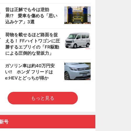
3
昔は正解でも今は逆効
果!? 愛車を傷める「思い
込みケア」3選
4
荷物を載せるほど路面を捉
える！ FFハイトワゴンに圧
勝するエブリイの「FR駆動
による圧倒的な登坂力」
5
ガソリン車は約40万円安
い!! ホンダ フリードは
e:HEVとどっちが得か
もっと見る
新号