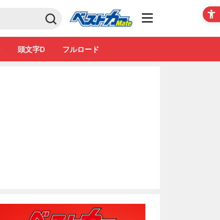
Club
ン
頭文字D
フルロード