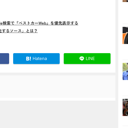
gle検索で『ベストカーWeb』を優先表示する
先するソース」とは？
Hatena
LINE