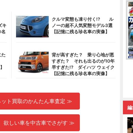
系！
クルマ変態も凍り付く!? ル
ズキ
ノーの超不人気変態モデル3選
珍名
【記憶に残る珍名車の実像】
にた
背が高すぎた？ 乗り心地が悪
すぎた？ それも出るのが10年
像】
早すぎた!? ダイハツ ウェイク
【記憶に残る珍名車の実像】
ネット買取のかんたん車査定 ≫
編
 欲しい車を中古車でさがす ≫