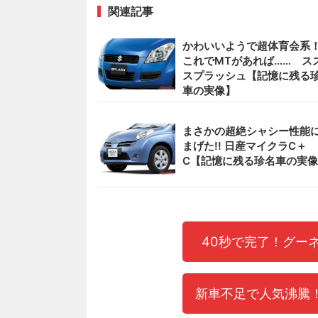
関連記事
かわいいようで超体育会
これでMTがあれば…… ス
スプラッシュ【記憶に残る
車の実像】
まさかの超絶シャシー性能
まげた!! 日産マイクラC＋
C【記憶に残る珍名車の実
40秒で完了！グー
新車不足で人気沸騰！