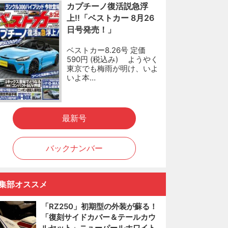
カプチーノ復活説急浮
上!!「ベストカー 8月26
日号発売！」
ベストカー8.26号 定価
590円 (税込み) ようやく
東京でも梅雨が明け、いよ
いよ本…
最新号
バックナンバー
集部オススメ
「RZ250」初期型の外装が蘇る！
「復刻サイドカバー＆テールカウ
ルセット」ニューパールホワイト