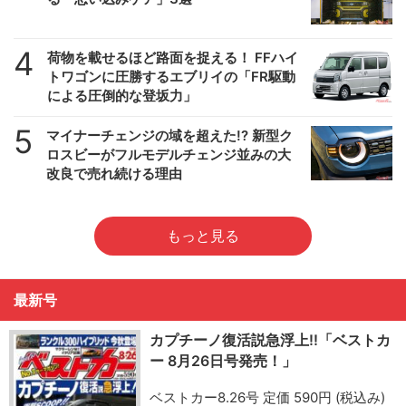
4
荷物を載せるほど路面を捉える！ FFハイ
トワゴンに圧勝するエブリイの「FR駆動
による圧倒的な登坂力」
5
マイナーチェンジの域を超えた!? 新型ク
ロスビーがフルモデルチェンジ並みの大
改良で売れ続ける理由
もっと見る
最新号
カプチーノ復活説急浮上!!「ベストカ
ー 8月26日号発売！」
ベストカー8.26号 定価 590円 (税込み)