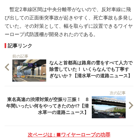
暫定2車線区間は中央分離帯がないので、反対車線に飛
び出しての正面衝突事故が起きやすく、死亡事故も多発し
ていた。その対策として、幅を取らずに設置できるワイヤ
ーロープ式防護柵が開発されたのである。
記事リンク
前の記事
なんと首都高は路肩の雪をすべて人力で
除雪していた！ いくらなんでも丁寧す
ぎないか？【清水草一の道路ニュース】
次の記事
東名高速の渋滞対策が空振り三振！ 8
年間いったい何をやってきたのか!?【清
水草一の道路ニュース】
次ページは : ■ワイヤーロープの功罪