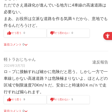
ただでさえ過疎化が進んでいる地方に4車線の高速道路は
必要ない。
まあ、お役所は立派な道路を作る気満々だから、意地でも
作るんだろうけど。
そう思う
0
そう思わない
0
返信コメント
0
軽トラおじちゃん
違反報告
2024年3月7日
ロ－プに接触すれば確かに危険だと思う。しかし一方で一
車線しかない高速道路？は危険極まりないよ。ほとんどの
区域で制限速度70Km/ｈだ。安全にと時速80Ｋｍ/ｈで走
行すれば煽られます。
そう思う
9
そう思わない
5
返信コメント
0