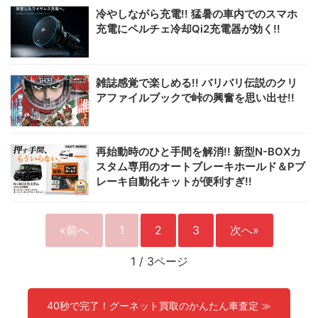
冷やしながら充電!! 猛暑の車内でのスマホ
充電にペルチェ冷却Qi2充電器が効く!!
雑誌感覚で楽しめる!! バリバリ伝説のクリ
アファイルブックで峠の興奮を思い出せ!!
再始動時のひと手間を解消!! 新型N-BOXカ
スタム専用のオートブレーキホールド＆Pブ
レーキ自動化キットが便利すぎ!!
«前へ
1
2
3
次へ»
1
/
3ページ
40秒で完了！グーネット買取のかんたん車査定 ≫