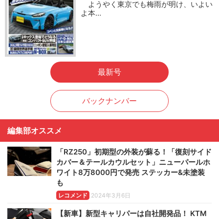
ようやく東京でも梅雨が明け、いよい
よ本…
最新号
バックナンバー
編集部オススメ
「RZ250」初期型の外装が蘇る！「復刻サイド
カバー＆テールカウルセット」ニューパールホ
ワイト8万8000円で発売 ステッカー&未塗装
も
レコメンド
2024年3月6日
【新車】新型キャリパーは自社開発品！ KTM