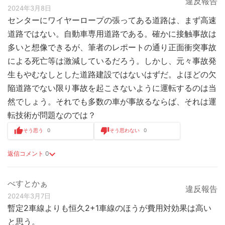
違反報告
2024年3月8日
センターにワイヤーロープの張ってある道路は、まず高速
道路ではない。自動車専用道路である。確かに接触事故は
多いと想像できるが、筆者のレポートの通り正面衝突事故
による死亡等は激減しているだろう。しかし、元々事故発
生もやむなしとした道路建設ではないはずだ。よほどの欠
陥道路でない限り事故を起こさないように運転するのは当
然でしょう。それでも多数の車が事故るならば、それは運
転技術が問題なのでは？
そう思う
0
そう思わない
0
返信コメント
0
べすとかぁ
違反報告
2024年3月7日
暫定2車線よりも恒久2+1車線のほうが費用対効果は高い
と思う。