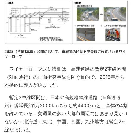
2車線（片側1車線）区間において、車線間の区切る中央線に設置されるワイ
ヤーロープ
ワイヤーロープ式防護柵は、高速道路の暫定2車線区間
（対面通行）の正面衝突事故を防ぐ目的で、2018年から
本格的に導入が始まった。
暫定2車線区間は、日本の高規格幹線道路（≒高速道
路）総延長約1万2000kmのうち約4400kmと、全体の4割
を占めている。交通量の多い大都市周辺ではあまり見かけ
ないが、北海道、東北、中国、四国、九州地方は暫定2車
線だらけだ。