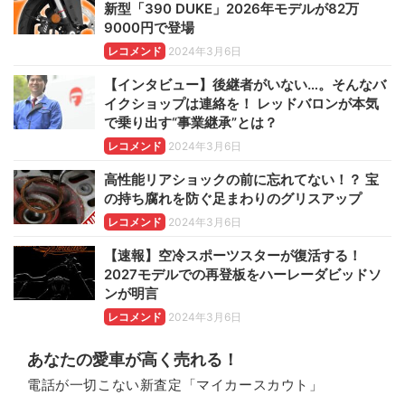
新型「390 DUKE」2026年モデルが82万
9000円で登場
レコメンド
2024年3月6日
【インタビュー】後継者がいない…。そんなバ
イクショップは連絡を！ レッドバロンが本気
で乗り出す“事業継承”とは？
レコメンド
2024年3月6日
高性能リアショックの前に忘れてない！？ 宝
の持ち腐れを防ぐ足まわりのグリスアップ
レコメンド
2024年3月6日
【速報】空冷スポーツスターが復活する！
2027モデルでの再登板をハーレーダビッドソ
ンが明言
レコメンド
2024年3月6日
あなたの愛車が高く売れる！
電話が一切こない新査定「マイカースカウト」