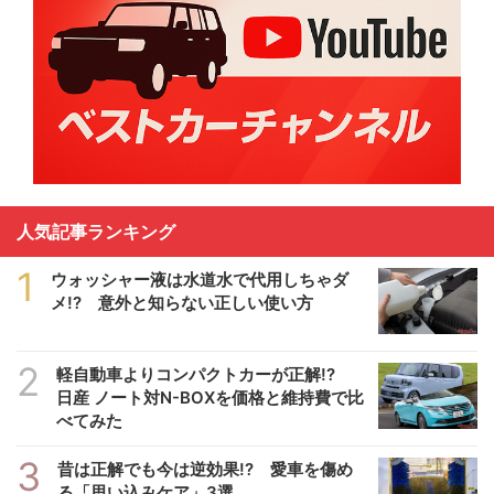
人気記事ランキング
1
ウォッシャー液は水道水で代用しちゃダ
メ!? 意外と知らない正しい使い方
2
軽自動車よりコンパクトカーが正解!?
日産 ノート対N-BOXを価格と維持費で比
べてみた
3
昔は正解でも今は逆効果!? 愛車を傷め
る「思い込みケア」3選