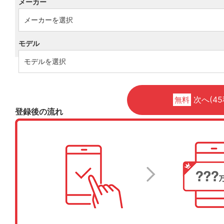
メーカー
モデル
次へ(45
無料
登録後の流れ