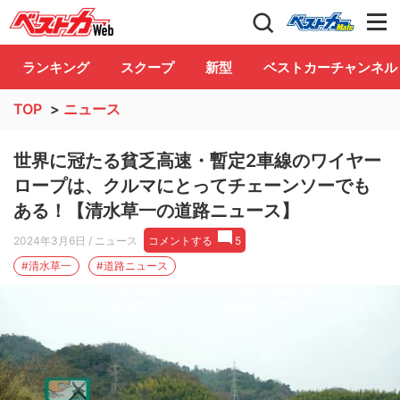
自動車情報誌「ベストカー」
Club
ランキング
スクープ
新型
ベストカーチャンネル
TOP
>
ニュース
世界に冠たる貧乏高速・暫定2車線のワイヤー
ロープは、クルマにとってチェーンソーでも
ある！【清水草一の道路ニュース】
2024年3月6日
/ ニュース
コメントする
5
#清水草一
#道路ニュース