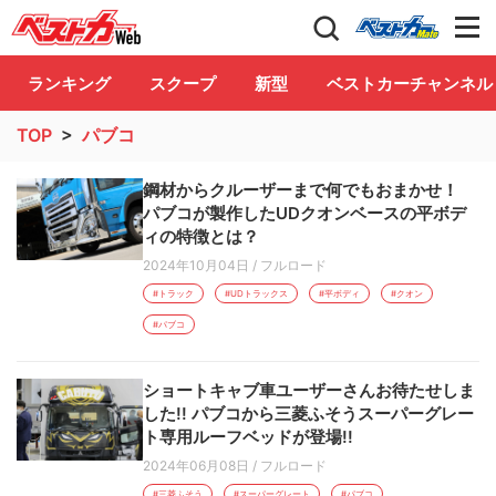
自動車情報誌「ベストカー」
Club
ランキング
スクープ
新型
ベストカーチャンネル
TOP
>
パブコ
鋼材からクルーザーまで何でもおまかせ！
パブコが製作したUDクオンベースの平ボデ
ィの特徴とは？
2024年10月04日
/
フルロード
#トラック
#UDトラックス
#平ボディ
#クオン
#パブコ
ショートキャブ車ユーザーさんお待たせしま
した!! パブコから三菱ふそうスーパーグレー
ト専用ルーフベッドが登場!!
2024年06月08日
/
フルロード
#三菱ふそう
#スーパーグレート
#パブコ