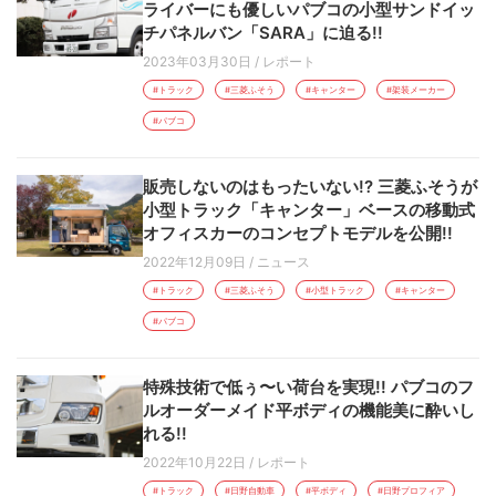
ライバーにも優しいパブコの小型サンドイッ
チパネルバン「SARA」に迫る!!
2023年03月30日
/
レポート
#トラック
#三菱ふそう
#キャンター
#架装メーカー
#パブコ
販売しないのはもったいない!? 三菱ふそうが
小型トラック「キャンター」ベースの移動式
オフィスカーのコンセプトモデルを公開!!
2022年12月09日
/
ニュース
#トラック
#三菱ふそう
#小型トラック
#キャンター
#パブコ
特殊技術で低ぅ〜い荷台を実現!! パブコのフ
ルオーダーメイド平ボディの機能美に酔いし
れる!!
2022年10月22日
/
レポート
#トラック
#日野自動車
#平ボディ
#日野プロフィア