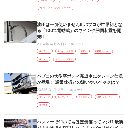
#ジャパントラックショー2024
油圧は一切使いません!! パブコが世界初とな
る「100%電動式」のウイング開閉装置を開
発!!
2024年04月27日
/
フルロード
#トラック
#いすゞ自動車
#ギガ
#架装メーカー
#パブコ
#ウイングボディ
パブコの大型平ボディ完成車にクレーン仕様
が登場！ 通常仕様との違いやスペックは？
2024年01月12日
/
フルロード
#トラック
#三菱ふそう
#平ボディ
#スーパーグレート
#パブコ
ハンマーで叩いてもほぼ無傷ってマジ!? 最新
パネル技術を採用したパブコの次世代ウイン