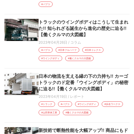
#パブコ
トラックのウイングボディはこうして生まれ
た!! 知られざる誕生から進化の歴史に迫る!!
【働くクルマの大図鑑】
2023年04月26日
/
コラム
#パブコ
#日本フルハーフ
#日本トレクス
#ウイングボディ
#働くクルマの大図鑑
日本の物流を支える縁の下の力持ち!! カーゴ
トラックのド定番「ウイングボディ」の秘密
に迫る!!【働くクルマの大図鑑】
2023年04月19日
/
レポート
#トラック
#パブコ
#ウイングボディ
#浜名ワークス
#山田車体工業
#働くクルマの大図鑑
新技術で断熱性能を大幅アップ!! 商品にもド