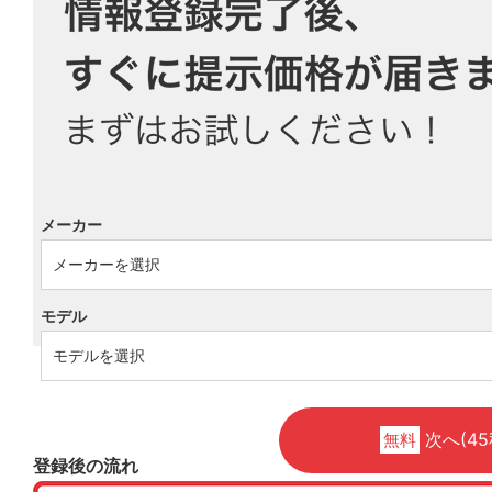
メーカー
モデル
次へ(45
無料
登録後の流れ