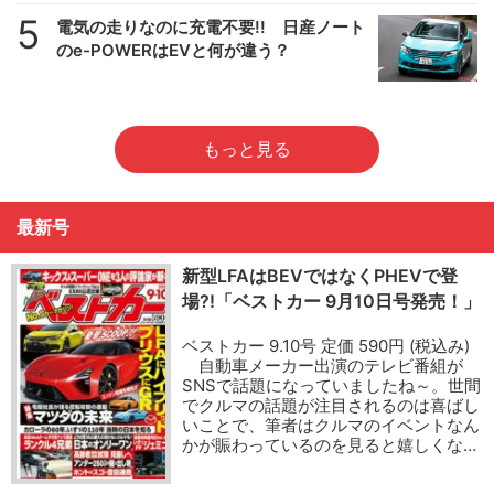
5
電気の走りなのに充電不要!! 日産ノート
のe-POWERはEVと何が違う？
もっと見る
最新号
新型LFAはBEVではなくPHEVで登
場?!「ベストカー 9月10日号発売！」
ベストカー 9.10号 定価 590円 (税込み)
自動車メーカー出演のテレビ番組が
SNSで話題になっていましたね～。世間
でクルマの話題が注目されるのは喜ばし
いことで、筆者はクルマのイベントなん
かが賑わっているのを見ると嬉しくな…