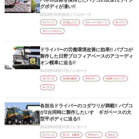
グボディが凄い!!
2023年10月30日
/
フルロード
#トラック
#三菱ふそう
#スーパーグレート
#パブコ
#ウイングボディ
ドライバーの労働環境改善に効果!! パブコが
製作した日野プロフィアベースのアコーディ
オン幌車に迫る!!
2023年06月17日
/
レポート
#トラック
#日野自動車
#平ボディ
#日野プロフィア
#パブコ
各担当ドライバーのコダワリが満載!! パブコ
が2台同時に製作したいすゞギガベースの大
型平ボディに迫る!!
2023年05月01日
/
レポート
#トラック
#いすゞ自動車
#平ボディ
#ギガ