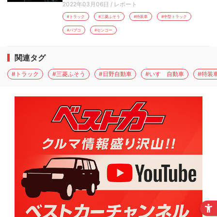
2022年03月06日
/
レポート
#トラック
#三菱ふそう
#特装車
#中型トラック
#パブコ
#センコー
関連タグ
#トラック
#三菱ふそう
#日野自動車
#いすゞ自動車
#特装