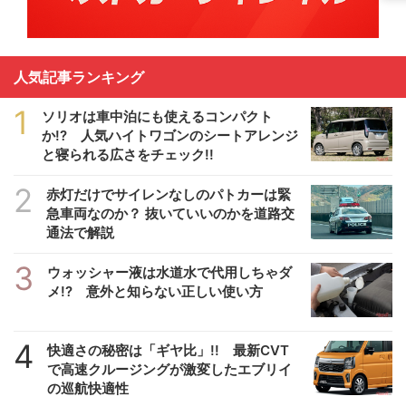
人気記事ランキング
1
ソリオは車中泊にも使えるコンパクト
か!? 人気ハイトワゴンのシートアレンジ
と寝られる広さをチェック!!
2
赤灯だけでサイレンなしのパトカーは緊
急車両なのか？ 抜いていいのかを道路交
通法で解説
3
ウォッシャー液は水道水で代用しちゃダ
メ!? 意外と知らない正しい使い方
4
快適さの秘密は「ギヤ比」!! 最新CVT
で高速クルージングが激変したエブリイ
の巡航快適性