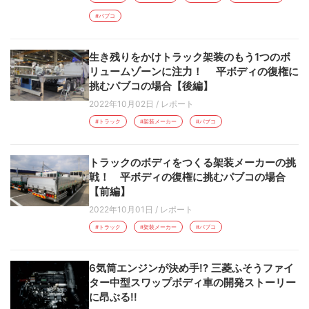
#パブコ
生き残りをかけトラック架装のもう1つのボ
リュームゾーンに注力！ 平ボディの復権に
挑むパブコの場合【後編】
2022年10月02日
/
レポート
#トラック
#架装メーカー
#パブコ
トラックのボディをつくる架装メーカーの挑
戦！ 平ボディの復権に挑むパブコの場合
【前編】
2022年10月01日
/
レポート
#トラック
#架装メーカー
#パブコ
6気筒エンジンが決め手!? 三菱ふそうファイ
ター中型スワップボディ車の開発ストーリー
に昂ぶる!!