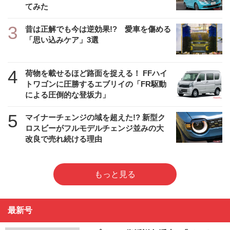
てみた
3
昔は正解でも今は逆効果!? 愛車を傷める
「思い込みケア」3選
4
荷物を載せるほど路面を捉える！ FFハイ
トワゴンに圧勝するエブリイの「FR駆動
による圧倒的な登坂力」
5
マイナーチェンジの域を超えた!? 新型ク
ロスビーがフルモデルチェンジ並みの大
改良で売れ続ける理由
もっと見る
最新号