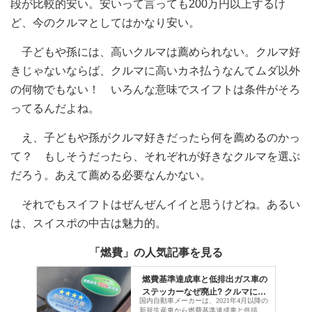
段が比較的安い。安いって言っても200万円以上するけ
ど、今のクルマとしてはかなり安い。
子どもや孫には、高いクルマは薦められない。クルマ好
きじゃないならば、クルマに高いカネ払うなんてムダ以外
の何物でもない！ いろんな意味でスイフトは条件がそろ
ってるんだよね。
え、子どもや孫がクルマ好きだったら何を薦めるのかっ
て？ もしそうだったら、それぞれが好きなクルマを選ぶ
だろう。あえて薦める必要なんかない。
それでもスイフトはぜんぜんイイと思うけどね。あるい
は、スイスポの中古は魅力的。
「燃費」の人気記事を見る
燃費基準達成車と低排出ガス車の
ステッカーなぜ廃止? クルマに貼
国内自動車メーカーは、2021年4月以降の
るステッカーはどんなものがある
新規生産車から燃費基準達成車と低排出