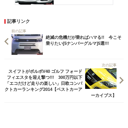
て贅沢を言うな」という人がいたら、そ
れはとんだカン違い。いまどきのクルマ
のなかにも3拍子揃った充実のモデルは確
実に存在するのだ！ 文／FK、写真／スズ
キ、トヨタ、ホ…
記事リンク
前の記事
絶滅の危機だが乗ればハマる!! 今こそ
乗りたい[5ナンバーグルマ]5選!!!
次の記事
スイフトがボルボV40 ゴルフ フォード
フィエスタを迎え撃つ!!! 300万円以下
「エコだけど走りの楽しい」日欧コンパ
クトカーランキング2014【ベストカーア
ーカイブス】