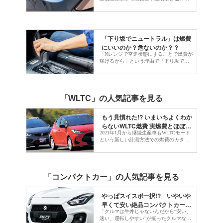
のか?
ガス車を示すステッカーの貼り付けを廃
止した。これがなぜ廃止されることにな
ったのか? 他のウインドウステッカーの
役割等も交えて解説する
「下り坂でニュートラル」は燃費
にいいのか？危ないのか？？
「Nレンジで空走状態にすることで燃費が
稼げるから」という理由で「下り坂ではN
レンジにする」という人がいるが、下り
坂でのNレンジは、燃費に貢献しないばか
りか、減速できず危険!! なぜNレンジで
下り坂を走ると危険なのか？燃費に貢献
しない仕組みも解説。
「WLTC」の人気記事を見る
もう見慣れた!? いまいちよくわか
らないWLTC燃費 実燃費とほぼ同
2021年1月から継続生産車もWLTCモード
じなのか?
という新しい計測方法での燃費のカタロ
グへの記載が義務付けられるようになっ
た。本記事では1つ前の計測方法である
JC08モードからWLTCモードに変わった
背景などを紹介しながら、WLTCモードの
導入がユーザーにとって有益なのかを考
「コンパクトカー」の人気記事を見る
えてみた。
やっぱスイスポ一択!? いやいや
早くて安い絶品コンパクトカー意
「クルマは牛丼じゃないんだから“安い、
外とまだまだあるゾ!!!!
速い、運転しやすい”が揃ったクルマなん