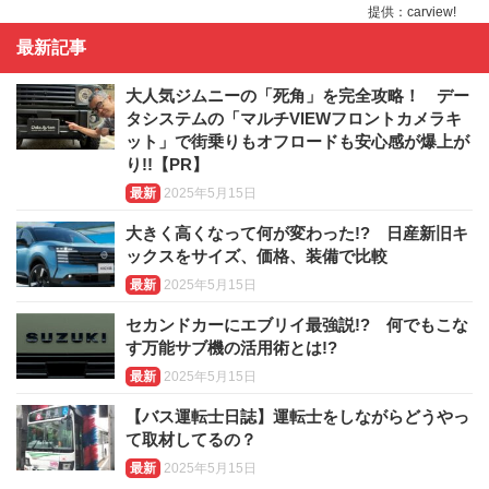
提供：carview!
最新記事
大人気ジムニーの「死角」を完全攻略！ デー
タシステムの「マルチVIEWフロントカメラキ
ット」で街乗りもオフロードも安心感が爆上が
り!!【PR】
最新
2025年5月15日
大きく高くなって何が変わった!? 日産新旧キ
ックスをサイズ、価格、装備で比較
最新
2025年5月15日
セカンドカーにエブリイ最強説!? 何でもこな
す万能サブ機の活用術とは!?
最新
2025年5月15日
【バス運転士日誌】運転士をしながらどうやっ
て取材してるの？
最新
2025年5月15日