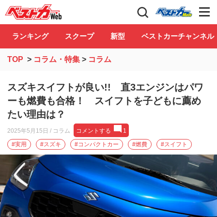
自動車情報誌「ベストカー」
Club
ランキング
スクープ
新型
ベストカーチャンネル
TOP
>
コラム・特集
>
コラム
スズキスイフトが良い!! 直3エンジンはパワ
ーも燃費も合格！ スイフトを子どもに薦め
たい理由は？
2025年5月15日
/ コラム
コメントする
1
#実用
#スズキ
#コンパクトカー
#燃費
#スイフト