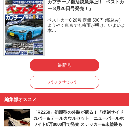
カプチーノ復活説急浮上!!「ベストカ
ー 8月26日号発売！」
ベストカー8.26号 定価 590円 (税込み)
ようやく東京でも梅雨が明け、いよいよ
本…
最新号
バックナンバー
編集部オススメ
「RZ250」初期型の外装が蘇る！「復刻サイド
カバー＆テールカウルセット」ニューパールホ
ワイト8万8000円で発売 ステッカー&未塗装も