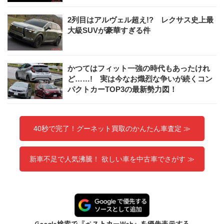
2列目はアルヴェル超え!? レクサス史上最
大級SUVが豪華すぎる件
かつてはフィット一強の時代もあったけれ
ど……! 実は今なお熾烈な争いが続くコン
パクトカーTOP3の最新勢力図！
40秒で完了！グーネット買取のかんたん車査定 ≫
新車不足で人気沸騰！ 欲しい車を中古車でさがす ≫
Google検索で『ベストカーWeb』を優先表示する