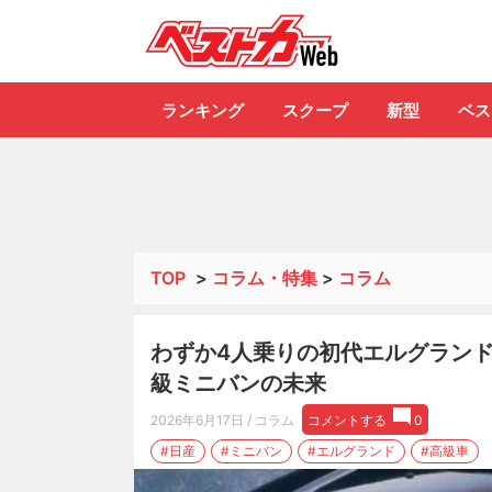
自動車情報誌「ベ
ランキング
スクープ
新型
ベス
TOP
>
コラム・特集
>
コラム
わずか4人乗りの初代エルグランド
級ミニバンの未来
2026年6月17日
/ コラム
コメントする
0
#日産
#ミニバン
#エルグランド
#高級車