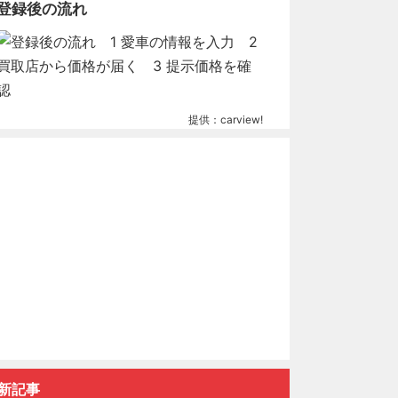
ド２５０ハイウェ
エルグランド２５０ハイウェ
エルグランド３
登録後の流れ
スマートキー 両
イスター ４ＷＤ 検二年
イスター ６２
ドドア...
ＢＴ ＴＶ 片側電動...
28.7万円
27万円
初度登録 : 2011年
1年
初度登録 : 2011年
走行距離 : 13.9万k
2万km
走行距離 : 15.9万km
在庫確認・見
提供：carview!
・見積もり依頼
在庫確認・見積もり依頼
新記事