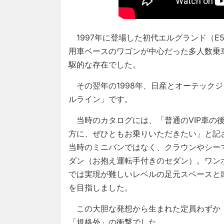
1997年に登場した初代エルグランド（E
用車ベースのワゴンが中心だった多人数乗
駆的な存在でした。
その翌年の1998年、日産とオーテック
ルライン」です。
当時のカタログには、「普通のVIP車の
方に、ぜひともお乗りいただきたい」と記
当時のミニバンではなく、クラウンやシー
ダン（お抱え運転手付きのセダン）。ワン
では実現が難しいレベルの足元スペースと
を目指しました。
この大胆な発想から生まれた定員わずか「
「規格外」の衝撃でした。