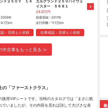
ンド２５０Ｖ １４
エルグランド２５０ハイウェ
エルグラン
イスター ５６８１
イスター 
側パワースライ
円
24.8万円
25万円
 2009年
初度登録 : 2011年
初度登録 : 201
9.1万km
走行距離 : 11.1万km
走行距離 : 14.
確認・見積もり依頼
在庫確認・見積もり依頼
在庫確認
の中古車をもっと見る ≫
上の「ファーストクラス」
後席VIPシートです。当時のカタログでは「まさに航
れていましたが、その内容を見れば決して大げさな表
最