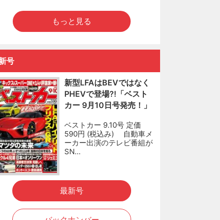
もっと見る
新号
新型LFAはBEVではなく
PHEVで登場?!「ベスト
カー 9月10日号発売！」
ベストカー 9.10号 定価
590円 (税込み) 自動車メ
ーカー出演のテレビ番組が
SN…
最新号
バックナンバー