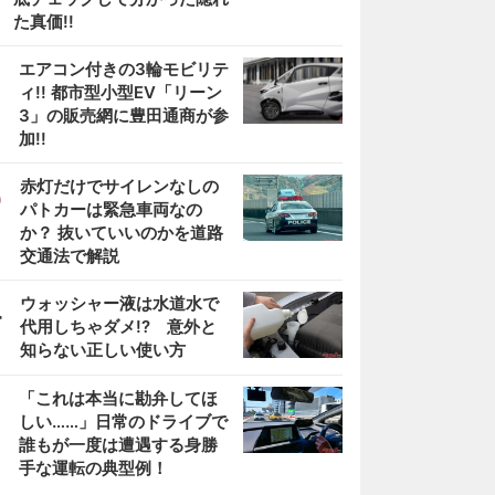
た真価!!
2
エアコン付きの3輪モビリテ
ィ!! 都市型小型EV「リーン
3」の販売網に豊田通商が参
加!!
3
赤灯だけでサイレンなしの
パトカーは緊急車両なの
か？ 抜いていいのかを道路
交通法で解説
4
ウォッシャー液は水道水で
代用しちゃダメ!? 意外と
知らない正しい使い方
5
「これは本当に勘弁してほ
しい……」日常のドライブで
誰もが一度は遭遇する身勝
手な運転の典型例！