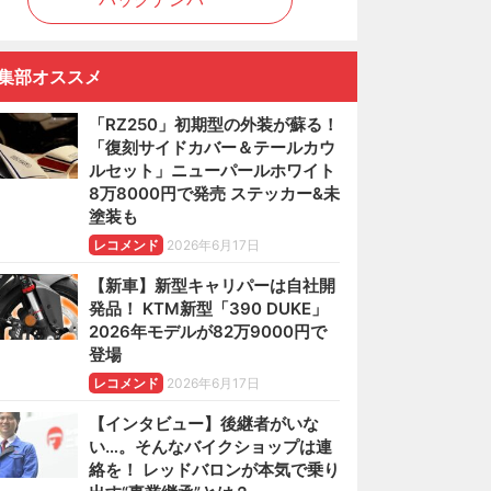
集部オススメ
「RZ250」初期型の外装が蘇る！
「復刻サイドカバー＆テールカウ
ルセット」ニューパールホワイト
8万8000円で発売 ステッカー&未
塗装も
レコメンド
2026年6月17日
【新車】新型キャリパーは自社開
発品！ KTM新型「390 DUKE」
2026年モデルが82万9000円で
登場
レコメンド
2026年6月17日
【インタビュー】後継者がいな
い…。そんなバイクショップは連
絡を！ レッドバロンが本気で乗り