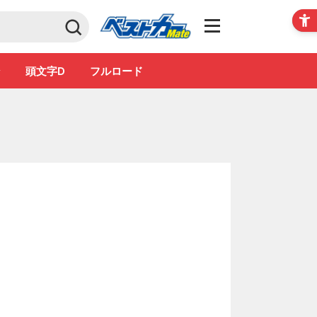
Club
ン
頭文字D
フルロード