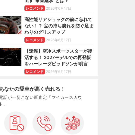
出す“事業継承”とは？
レコメンド
2026年6月17日
高性能リアショックの前に忘れて
ない！？ 宝の持ち腐れを防ぐ足ま
わりのグリスアップ
レコメンド
2026年6月17日
【速報】空冷スポーツスターが復
活する！ 2027モデルでの再登板
をハーレーダビッドソンが明言
レコメンド
2026年6月17日
あなたの愛車が高く売れる！
電話が一切こない新査定「マイカースカウ
ト」