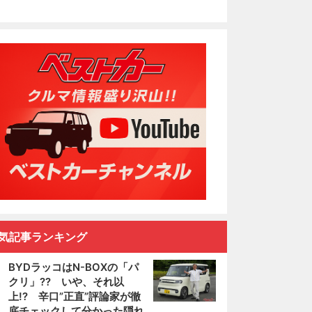
気記事ランキング
BYDラッコはN-BOXの「パ
クリ」?? いや、それ以
上!? 辛口”正直”評論家が徹
底チェックして分かった隠れ