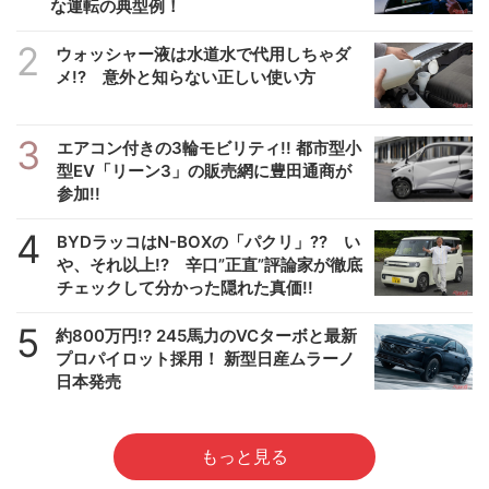
な運転の典型例！
2
ウォッシャー液は水道水で代用しちゃダ
メ!? 意外と知らない正しい使い方
3
エアコン付きの3輪モビリティ!! 都市型小
型EV「リーン3」の販売網に豊田通商が
参加!!
4
BYDラッコはN-BOXの「パクリ」?? い
や、それ以上!? 辛口”正直”評論家が徹底
チェックして分かった隠れた真価!!
5
約800万円!? 245馬力のVCターボと最新
プロパイロット採用！ 新型日産ムラーノ
日本発売
もっと見る