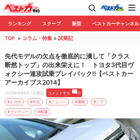
自動車情報誌「ベストカー」
Club
ランキング
スクープ
新型
ベストカーチャンネル
TOP
>
コラム・特集
>
試乗記
先代モデルの欠点を徹底的に潰して「クラス
断然トップ」の出来栄えに！ トヨタ3代目ヴ
ォクシー速攻試乗プレイバック!!【ベストカー
アーカイブス2014】
2025年4月6日
/ 試乗記
コメントする
0
#トヨタ
#中古
#ミニバン
#価格
#ノア
#ヴォクシー
#相場