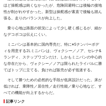
ほど操舵感は鈍くなかったが、危険回避時には後輪の接地
性が削がれやすかった。新型は操舵感が素直で後輪も踏ん
張る。走りのバランスが向上した。
乗り心地は路面の状況によって少し硬く感じるが、細か
なデコボコは伝えにくい。
ミニバンは基本的に国内専売だ。特に※5ナンバーボデ
ィを用意する2Lミニバンは、ヴォクシー／ノア、セレナ&
ランディ、ステップワゴンだけ。しかもミニバンの中心的
な存在だから、ヴォクシー／ノアは限られたライバルに勝
てばトップに立てる。負ければ販売が必ず低迷する。
そして勝つための必然的な手段が低床設計だった。床が
低ければ、乗降性／居住性／走行性能／乗り心地など、す
べての機能が向上するからだ。
記事リンク