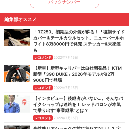
バックナンバー
編集部オススメ
「RZ250」初期型の外装が蘇る！「復刻サイド
カバー＆テールカウルセット」ニューパールホ
ワイト8万8000円で発売 ステッカー&未塗装
も
レコメンド
2022年7月15日
【新車】新型キャリパーは自社開発品！ KTM
新型「390 DUKE」2026年モデルが82万
9000円で登場
レコメンド
2022年7月15日
【インタビュー】後継者がいない…。そんなバ
イクショップは連絡を！ レッドバロンが本気
で乗り出す“事業継承”とは？
レコメンド
2022年7月15日
高性能リアショックの前に忘れてない！？ 宝