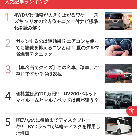
人気記事ランキング
1
4WDだけ価格が大きく上がるワケ！ ス
ズキ ソリオの全方位モニター付ナビ標準
化を読み解く
2
ガマンするのは逆効果!? エアコンを使っ
ても燃費を抑えるコツとは！ 夏のクルマ
省燃費テクニック
3
【車名当てクイズ】この名車、珍車、ご
存じですか？ 第828回
4
価格差は約170万円!! NV200バネット
マイルームとマルチベッドは何が違う？
5
軽EVなのに後輪までディスクブレー
キ!! BYDラッコが4輪ディスクを採用し
た理由