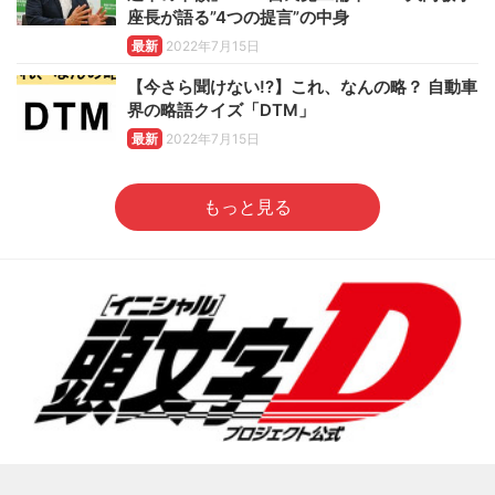
座長が語る”4つの提言”の中身
最新
2022年7月15日
【今さら聞けない!?】これ、なんの略？ 自動車
界の略語クイズ「DTM」
最新
2022年7月15日
もっと見る