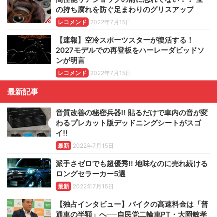
の持ち腐れを防ぐ足まわりのグリスアップ
レコメンド
2022年7月15日
【速報】空冷スポーツスターが復活する！
2027モデルでの再登板をハーレーダビッドソ
ンが明言
レコメンド
2022年7月15日
最新記事
音質改善の秘密兵器!! 貼るだけで車内の音が変
わるプレカット版デッドニングシートがスゴ
イ!!
最新
2022年7月15日
派手さゼロでも超優秀!! 地味なのに売れ続ける
ロングセラーカー5選
最新
2022年7月15日
【独占インタビュー】バイクの高速料金は「普
通車の半額」へ──自民党二輪車PT・大岡敏孝