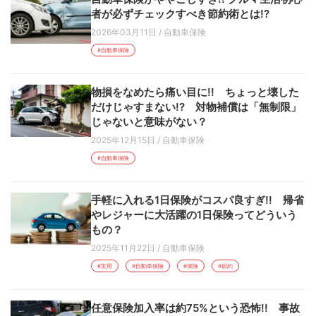
者が必ずチェックすべき節約術とは!?
2026年03月11日
/
自動車保険
#自動車保険
物損をなめたら痛い目に!! ちょっと壊した
だけじゃすまない!? 対物補償は「無制限」
じゃないと意味がない？
2025年12月15日
/
自動車保険
#自動車保険
手軽に入れる1日保険がコスパ良すぎ!! 帰省
やレジャーに大活躍の1日保険ってどういう
もの？
2025年11月22日
/
自動車保険
#実用
#自動車保険
#保険
#節約
任意保険加入率は約75%という恐怖!! 事故