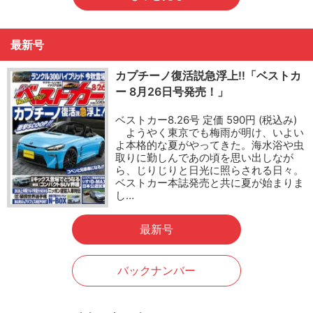
最新号
カプチーノ復活説急浮上!!「ベストカ
ー 8月26日号発売！」
ベストカー8.26号 定価 590円 (税込み)
ようやく東京でも梅雨が明け、いよい
よ本格的な夏がやってきた。海水浴や虫
取りに勤しんであの頃を思い出しなが
ら、じりじりと日光に照らされる日々。
ベストカー本誌発売と共に夏が始まりま
し…
最新号
バックナンバー