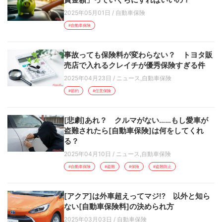
2025年05月01日
/
自動車保険
#自動車保険
事故っても保険料が変わらない？ トヨタ販
売店で入れるクレイチが優秀保険すぎる件
2025年04月23日
/
ニュース
,
自動車保険
#節約
#任意保険
[悲劇]あれ？ クルマがない……もし愛車が
盗難されたら[自動車保険]は何をしてくれ
る？
2025年04月10日
/
ニュース
,
自動車保険
#自動車保険
#盗難
#保険
#盗難防止
[アクア]は外車超えってマジ!? 以外と知ら
ない[自動車保険料]の決められ方
2025年03月03日
/
自動車保険