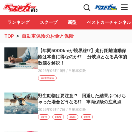
自動車情報誌「ベストカー」
Club
ランキング
スクープ
新型
ベストカーチャンネル
TOP
>
自動車保険のお金と保険
【年間5000kmが境界線!?】走行距離連動保
険は本当に得なのか!? 分岐点となる具体的
数値を解説！
2026年06月19日
/
自動車保険
#自動車保険
野生動物は要注意!? 回避した結果ぶつけち
ゃった場合どうなる!? 車両保険の注意点
2026年06月17日
/
自動車保険
#実用
#事故
#保険
#動物