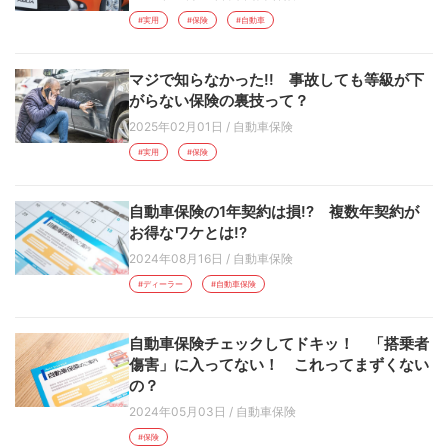
#実用
#保険
#自動車
マジで知らなかった!! 事故しても等級が下
がらない保険の裏技って？
2025年02月01日
/
自動車保険
#実用
#保険
自動車保険の1年契約は損!? 複数年契約が
お得なワケとは!?
2024年08月16日
/
自動車保険
#ディーラー
#自動車保険
自動車保険チェックしてドキッ！ 「搭乗者
傷害」に入ってない！ これってまずくない
の？
2024年05月03日
/
自動車保険
#保険