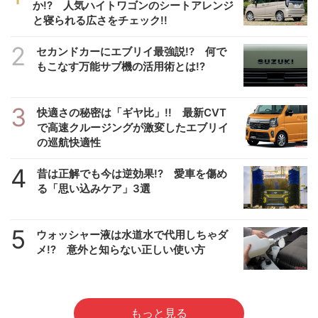
か!? 人気ハイトワゴンのシートアレンジ
と寝られる広さをチェック!!
2
セカンドカーにエブリイ最強説!? 何で
もこなす万能サブ機の活用術とは!?
3
快適さの秘密は「ギヤ比」!! 最新CVT
で高速クルージングが激変したエブリイ
の巡航快適性
4
昔は正解でも今は逆効果!? 愛車を傷め
る「思い込みケア」3選
5
ウォッシャー液は水道水で代用しちゃダ
メ!? 意外と知らない正しい使い方
もっと見る