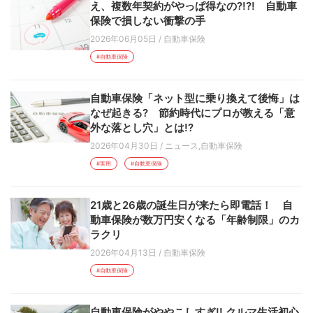
え、複数年契約がやっぱ得なの?!?! 自動車
保険で損しない衝撃の手
2026年06月05日
/
自動車保険
#自動車保険
自動車保険「ネット型に乗り換えて後悔」は
なぜ起きる? 節約時代にプロが教える「意
外な落とし穴」とは!?
2026年04月30日
/
ニュース
,
自動車保険
#実用
#自動車保険
21歳と26歳の誕生日が来たら即電話！ 自
動車保険が数万円安くなる「年齢制限」のカ
ラクリ
2026年04月13日
/
自動車保険
#自動車保険
自動車保険がややこしすぎ!! クルマ生活初心