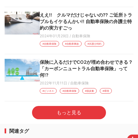
ええ!! クルマだけじゃないの?? ご近所トラ
ブルもイケるんかい!! 自動車保険の弁護士特
約の実力すごっ
2024年01月29日
/
自動車保険
#自動車保険
#自動車事故
#弁護士特約
保険に入るだけでCO2が埋め合わせできる？
「カーボンニュートラル自動車保険」って
何!?
2022年11月11日
/
自動車保険
#ビジネス
#自動車保険
#脱炭素
#環境
もっと見る
関連タグ