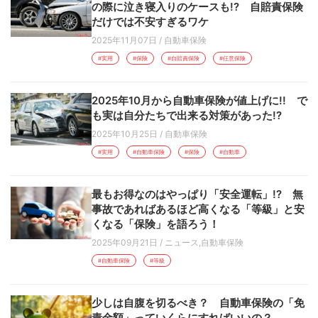
の際に泣き寝入りのケースも!? 自賠責保険
だけでは不安すぎるワケ
2025年11月07日
/
自動車保険
#実用
#保険
#自賠責保険
#任意保険
2025年10月から自動車保険が値上げに!! で
も実は自分たちで出来る対策があった!?
2025年10月25日
/
自動車保険
#実用
#自動車保険
#保険
#自動車
最もお得なのはやっぱり「安全運転」!? 無
事故であればあるほど高くなる「等級」と安
くなる「保険」を語ろう！
2025年09月21日
/
ニュース
,
自動車保険
#自動車保険
#等級
少しは自腹を切るべき？ 自動車保険の「免
責金額」っていくらにすればいいの？