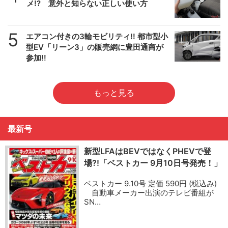
メ!? 意外と知らない正しい使い方
5
エアコン付きの3輪モビリティ!! 都市型小
型EV「リーン3」の販売網に豊田通商が
参加!!
もっと見る
最新号
新型LFAはBEVではなくPHEVで登
場?!「ベストカー 9月10日号発売！」
ベストカー 9.10号 定価 590円 (税込み)
自動車メーカー出演のテレビ番組が
SN…