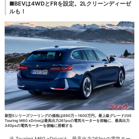
■BEVは4WDとFRを設定。2Lクリーンディーゼ
ルも！
新型5シリーズツーリングの価格は890万～1600万円。最上級グレードのi5
Touring M60 xDriveは最高出力261psの電気モーターを前輪に、最高出力
340psの電気モーターを後輪に搭載する
i5 Touring M60 xDriveは、最高出力261psの電気モー