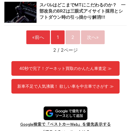
スバルはどこまでMTにこだわるのか？ 一
部改良のBRZは三眼式アイサイト採用とシ
フトダウン時の引っ掛かり解消!!!
«前へ
1
2
次へ»
2
/
2ページ
40秒で完了！グーネット買取のかんたん車査定 ≫
新車不足で人気沸騰！ 欲しい車を中古車でさがす ≫
Google検索で『ベストカーWeb』を優先表示する