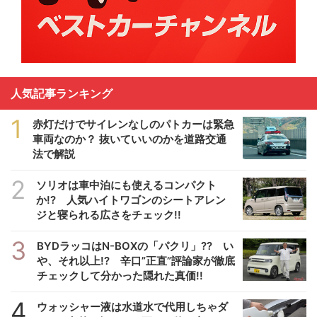
人気記事ランキング
1
赤灯だけでサイレンなしのパトカーは緊急
車両なのか？ 抜いていいのかを道路交通
法で解説
2
ソリオは車中泊にも使えるコンパクト
か!? 人気ハイトワゴンのシートアレン
ジと寝られる広さをチェック!!
3
BYDラッコはN-BOXの「パクリ」?? い
や、それ以上!? 辛口”正直”評論家が徹底
チェックして分かった隠れた真価!!
4
ウォッシャー液は水道水で代用しちゃダ