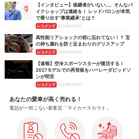
【インタビュー】後継者がいない…。そんなバ
イクショップは連絡を！ レッドバロンが本気
で乗り出す“事業継承”とは？
レコメンド
2024年2月8日
高性能リアショックの前に忘れてない！？ 宝
の持ち腐れを防ぐ足まわりのグリスアップ
レコメンド
2024年2月8日
【速報】空冷スポーツスターが復活する！
2027モデルでの再登板をハーレーダビッドソ
ンが明言
レコメンド
2024年2月8日
あなたの愛車が高く売れる！
電話が一切こない新査定「マイカースカウト」