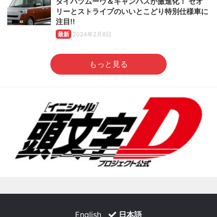
ダイハツムーヴ＆キャンバスが激進化！ セオ
リーとストライプのいいとこどり特別仕様車に
注目!!
最新
2024年2月8日
もっと見る
English
日本語