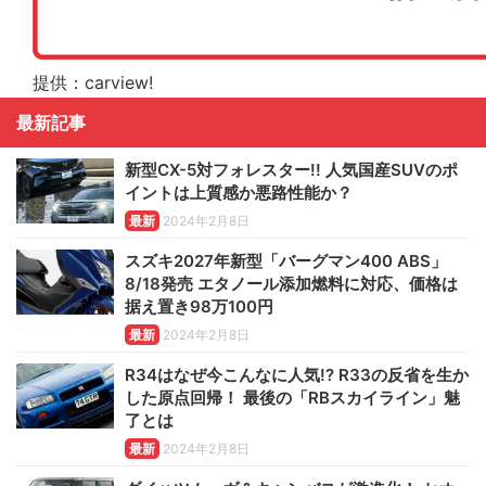
提供：carview!
最新記事
新型CX-5対フォレスター!! 人気国産SUVのポ
イントは上質感か悪路性能か？
最新
2024年2月8日
スズキ2027年新型「バーグマン400 ABS」
8/18発売 エタノール添加燃料に対応、価格は
据え置き98万100円
最新
2024年2月8日
R34はなぜ今こんなに人気!? R33の反省を生か
した原点回帰！ 最後の「RBスカイライン」魅
了とは
最新
2024年2月8日