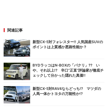
関連記事
新型CX-5対フォレスター!! 人気国産SUVの
ポイントは上質感か悪路性能か？
BYDラッコはN-BOXの「パクリ」?? い
や、それ以上!? 辛口”正直”評論家が徹底チ
ェックして分かった隠れた真価!!
新型CX-5対RAV4ならどっち!? マツダの
人馬一体かトヨタの万能性か!?