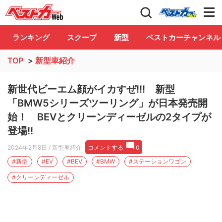
自動車情報誌「ベストカー」
Club
ランキング
スクープ
新型
ベストカーチャンネル
TOP
>
新型車紹介
新世代ビーエム顔がイカすぜ!!! 新型
「BMW5シリーズツーリング」が日本発売開
始！ BEVとクリーンディーゼルの2タイプが
登場!!
2024年2月8日
/ 新型車紹介
コメントする
0
#新型
#EV
#BEV
#BMW
#ステーションワゴン
#クリーンディーゼル