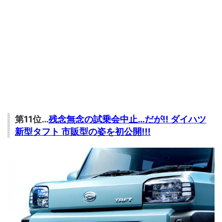
第11位…
残念無念の試乗会中止…だが!! ダイハツ
新型タフト 市販型の姿を初公開!!!