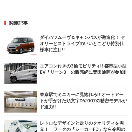
関連記事
ダイハツムーヴ＆キャンバスが激進化！ セ
オリーとストライプのいいとこどり特別仕
様車に注目!!
エアコン付きの3輪モビリティ!! 都市型小型
EV「リーン3」の販売網に豊田通商が参加!!
東京駅でミニカーに見惚れろ!! オートアー
トが手がけた頭文字Dや007の精密モデルが
ド迫力!!
レトロなデザインと走りのクオリティを両
立！ ワークの「シーカーFD」なら令和の