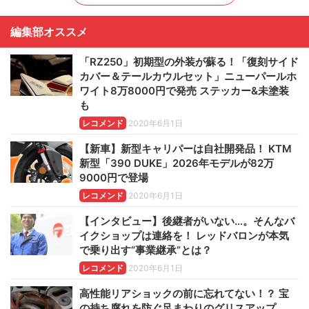
編集部オススメ
「RZ250」初期型の外装が蘇る！「復刻サイド
カバー＆テールカウルセット」ニューパールホ
ワイト8万8000円で発売 ステッカー&未塗装
も
レコメンド
2020年6月1日
【新車】新型キャリパーは自社開発品！ KTM
新型「390 DUKE」2026年モデルが82万
9000円で登場
レコメンド
2020年6月1日
【インタビュー】後継者がいない…。そんなバ
イクショップは連絡を！ レッドバロンが本気
で乗り出す“事業継承”とは？
レコメンド
2020年6月1日
高性能リアショックの前に忘れてない！？ 宝
の持ち腐れを防ぐ足まわりのグリスアップ