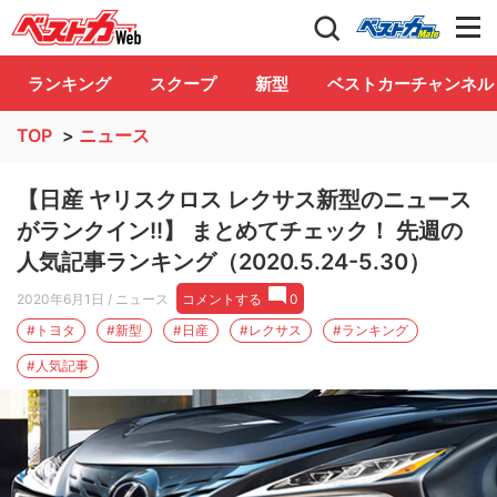
自動車情報誌「ベストカー」
Club
ランキング
スクープ
新型
ベストカーチャンネル
TOP
>
ニュース
【日産 ヤリスクロス レクサス新型のニュース
がランクイン!!】 まとめてチェック！ 先週の
人気記事ランキング（2020.5.24-5.30）
2020年6月1日
/ ニュース
コメントする
0
#トヨタ
#新型
#日産
#レクサス
#ランキング
#人気記事