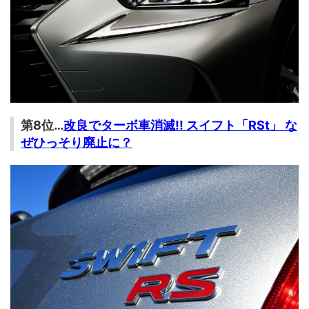
第8位…
改良でターボ車消滅!! スイフト「RSt」 な
ぜひっそり廃止に？