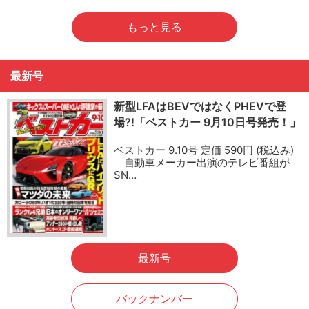
もっと見る
最新号
新型LFAはBEVではなくPHEVで登
場?!「ベストカー 9月10日号発売！」
ベストカー 9.10号 定価 590円 (税込み)
自動車メーカー出演のテレビ番組が
SN…
最新号
バックナンバー