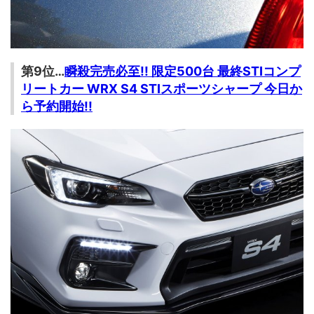
第9位…
瞬殺完売必至!! 限定500台 最終STIコンプ
リートカー WRX S4 STIスポーツシャープ 今日か
ら予約開始!!