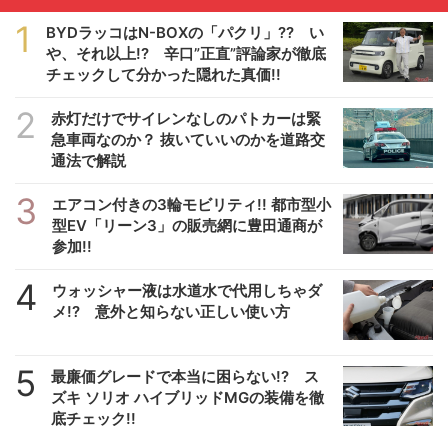
1
BYDラッコはN-BOXの「パクリ」?? い
や、それ以上!? 辛口”正直”評論家が徹底
チェックして分かった隠れた真価!!
2
赤灯だけでサイレンなしのパトカーは緊
急車両なのか？ 抜いていいのかを道路交
通法で解説
3
エアコン付きの3輪モビリティ!! 都市型小
型EV「リーン3」の販売網に豊田通商が
参加!!
4
ウォッシャー液は水道水で代用しちゃダ
メ!? 意外と知らない正しい使い方
5
最廉価グレードで本当に困らない!? ス
ズキ ソリオ ハイブリッドMGの装備を徹
底チェック!!