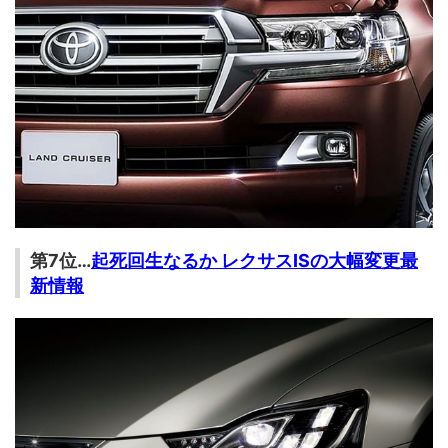
第7位…
起死回生なるか レクサスISの大幅変更最
新情報