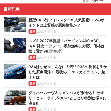
提供：carview!
最新記事
新型CX-5対フォレスター!! 人気国産SUVのポ
イントは上質感か悪路性能か？
最新
2020年6月1日
スズキ2027年新型「バーグマン400 ABS」
8/18発売 エタノール添加燃料に対応、価格は
据え置き98万100円
最新
2020年6月1日
R34はなぜ今こんなに人気!? R33の反省を生か
した原点回帰！ 最後の「RBスカイライン」魅
了とは
最新
2020年6月1日
ダイハツムーヴ＆キャンバスが激進化！ セオ
リーとストライプのいいとこどり特別仕様車に
注目!!
最新
2020年6月1日