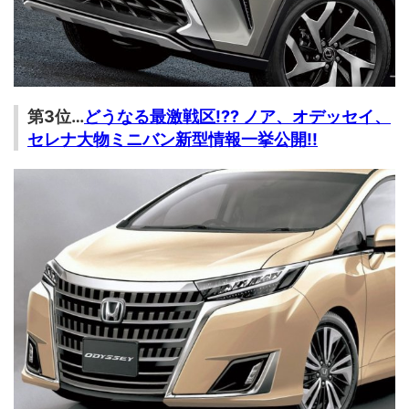
第3位…
どうなる最激戦区!?? ノア、オデッセイ、
セレナ大物ミニバン新型情報一挙公開!!