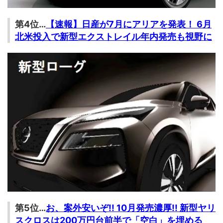
第4位…
【速報】日産が7月にアリアを発表！ 6月
北米投入で新型エクストレイル年内発売も視野に
第5位…
お、案外安いぞ!! 10月発売濃厚!! 新型ヤリ
スクロスは200万円台前半で「空白」を埋める