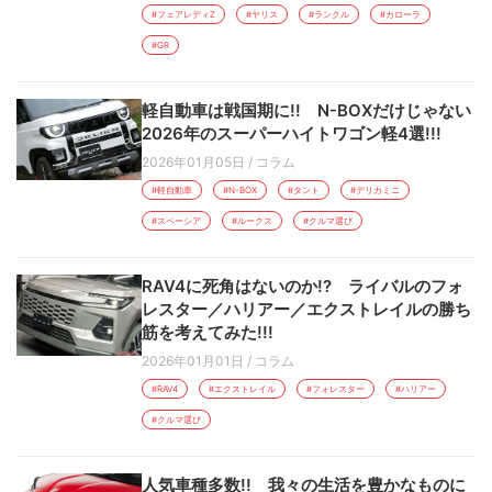
#フェアレディZ
#ヤリス
#ランクル
#カローラ
#GR
軽自動車は戦国期に!! N-BOXだけじゃない
2026年のスーパーハイトワゴン軽4選!!!
2026年01月05日
/
コラム
#軽自動車
#N-BOX
#タント
#デリカミニ
#スペーシア
#ルークス
#クルマ選び
RAV4に死角はないのか!? ライバルのフォ
レスター／ハリアー／エクストレイルの勝ち
筋を考えてみた!!!
2026年01月01日
/
コラム
#RAV4
#エクストレイル
#フォレスター
#ハリアー
#クルマ選び
人気車種多数!! 我々の生活を豊かなものに