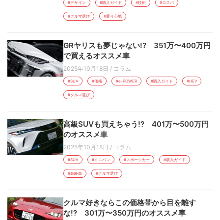
#デザイン
#購入ガイド
#技術
#コスパ
#クルマ選び
#乗り心地
GRヤリスも夢じゃない!? 351万〜400万円
で買えるオススメ車
2025年10月18日
/
コラム
#SUV
#価格
#e-POWER
#購入ガイド
#HEV
#クルマ選び
高級SUVも買えちゃう!? 401万〜500万円
のオススメ車
2025年10月18日
/
コラム
#SUV
#ミニバン
#スポーツカー
#購入ガイド
#高級車
#クルマ選び
クルマ好きならこの価格帯から目を離す
な!? 301万〜350万円のオススメ車