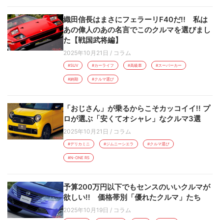
織田信長はまさにフェラーリF40だ!! 私は
あの偉人のあの名言でこのクルマを選びまし
た【戦国武将編】
2025年10月21日
/
コラム
#SUV
#カーライフ
#高級車
#スーパーカー
#納期
#クルマ選び
「おじさん」が乗るからこそカッコイイ!! プ
ロが選ぶ「安くてオシャレ」なクルマ3選
2025年10月21日
/
コラム
#デリカミニ
#ジムニーシエラ
#クルマ選び
#N-ONE RS
予算200万円以下でもセンスのいいクルマが
欲しい!! 価格帯別「優れたクルマ」たち
2025年10月19日
/
コラム