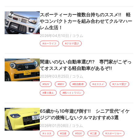
スポーティーカー複数台持ちのススメ!! 軽
やコンパクトカーを組み合わせてクルマハー
レム生活！
2026年04月10日
/
コラム
#カーライフ
#クルマ選び
間違いのない自動車選び!? 専門家がこぞっ
てオススメする軽自動車があるぞ!!
2026年03月25日
/
コラム
#SUV
#BEV
#軽自動車
#オススメ
#クルマ選び
#乗り換え
#軽ハイトワゴン
65歳から10年遊び倒す!! シニア世代”イケ
ジジ”の後悔しないクルマおすすめ3選
2026年01月08日
/
コラム
#トヨタ
#日産
#SUV
#三菱
#スポーツカー