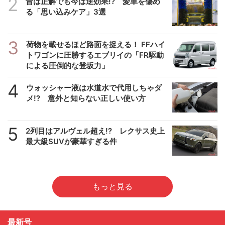
2
昔は正解でも今は逆効果!? 愛車を傷め
る「思い込みケア」3選
3
荷物を載せるほど路面を捉える！ FFハイ
トワゴンに圧勝するエブリイの「FR駆動
による圧倒的な登坂力」
4
ウォッシャー液は水道水で代用しちゃダ
メ!? 意外と知らない正しい使い方
5
2列目はアルヴェル超え!? レクサス史上
最大級SUVが豪華すぎる件
もっと見る
最新号