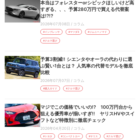
本当はフォレスターorシビックほしいけど高
すぎる、、、予算280万円で買える代替案
は!?!?
2026年07月08日
/
コラム
#インプレッサ
#マツダ3
#ジムニーノマド
#クルマ選び
予算3割減!! シエンタやオーラの代わりに選
ぶ賢い1台とは？ 人気車の代替モデルを徹底
比較
2026年07月07日
/
コラム
#購入ガイド
#クルマ選び
マジでこの価格でいいの!? 100万円台から
狙える優秀車が揃いすぎ!! ヤリスHVやスイ
フトなど特徴別に徹底チェック
2026年04月20日
/
コラム
#トヨタ
#コンパクトカー
#ヤリス
#クルマ選び