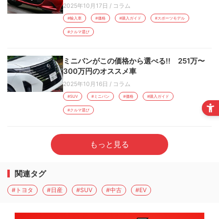
2025年10月17日
/
コラム
#輸入車
#価格
#購入ガイド
#スポーツモデル
#クルマ選び
ミニバンがこの価格から選べる!! 251万〜
300万円のオススメ車
2025年10月16日
/
コラム
#SUV
#ミニバン
#価格
#購入ガイド
#クルマ選び
もっと見る
関連タグ
#トヨタ
#日産
#SUV
#中古
#EV