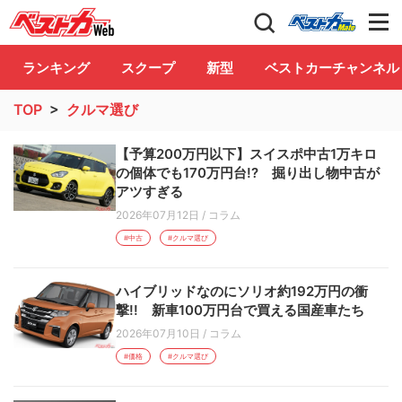
自動車情報誌「ベストカー」
Club
ランキング
スクープ
新型
ベストカーチャンネル
TOP
>
クルマ選び
【予算200万円以下】スイスポ中古1万キロ
の個体でも170万円台!? 掘り出し物中古が
アツすぎる
2026年07月12日
/
コラム
#中古
#クルマ選び
ハイブリッドなのにソリオ約192万円の衝
撃!! 新車100万円台で買える国産車たち
2026年07月10日
/
コラム
#価格
#クルマ選び