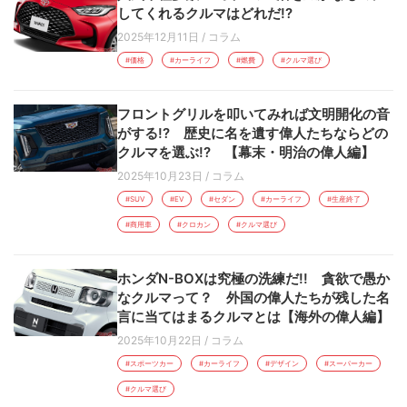
してくれるクルマはどれだ!?
2025年12月11日
/
コラム
#価格
#カーライフ
#燃費
#クルマ選び
フロントグリルを叩いてみれば文明開化の音
がする!? 歴史に名を遺す偉人たちならどの
クルマを選ぶ!? 【幕末・明治の偉人編】
2025年10月23日
/
コラム
#SUV
#EV
#セダン
#カーライフ
#生産終了
#商用車
#クロカン
#クルマ選び
ホンダN-BOXは究極の洗練だ!! 貪欲で愚か
なクルマって？ 外国の偉人たちが残した名
言に当てはまるクルマとは【海外の偉人編】
2025年10月22日
/
コラム
#スポーツカー
#カーライフ
#デザイン
#スーパーカー
#クルマ選び