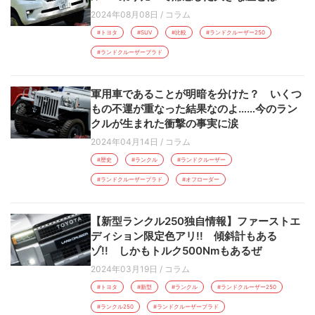
2024年08月08日
/
コラム
#トヨタ
#SUV
#比較
#ランドクルーザー250
#ランドクルーザープラド
軍用車であることが明暗を分けた？ いくつ
もの不運が重なった結果なのよ……今のラン
クルが生まれた衝撃の事実に涙
2024年04月14日
/
コラム
#歴史
#ランクル
#ランドクルーザー
#ランドクルーザープラド
#オフローダー
【新型ランクル250独自情報】ファーストエ
ディション限定色アリ!! 傾斜計もある
ゾ!! しかもトルク500Nmもあるぜ
2024年03月19日
/
コラム
#トヨタ
#新型
#ランクル
#ランドクルーザー250
#ランクル250
#ランドクルーザープラド