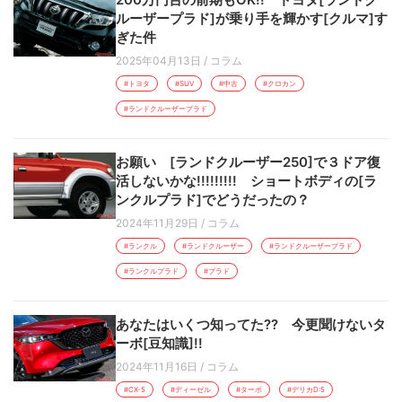
ルーザープラド]が乗り手を輝かす[クルマ]す
ぎた件
2025年04月13日
/
コラム
#トヨタ
#SUV
#中古
#クロカン
#ランドクルーザープラド
お願い [ランドクルーザー250]で３ドア復
活しないかな!!!!!!!!! ショートボディの[ラ
ンクルプラド]でどうだったの？
2024年11月29日
/
コラム
#ランクル
#ランドクルーザー
#ランドクルーザープラド
#ランクルプラド
#プラド
あなたはいくつ知ってた?? 今更聞けないタ
ーボ[豆知識]!!
2024年11月16日
/
コラム
#CX-5
#ディーゼル
#ターボ
#デリカD:5