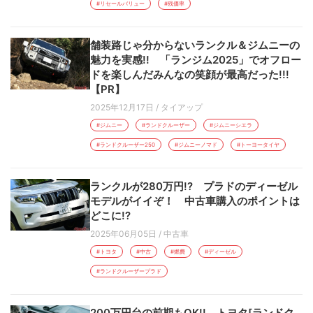
#リセールバリュー
#残価率
舗装路じゃ分からないランクル＆ジムニーの
魅力を実感!! 「ランジム2025」でオフロー
ドを楽しんだみんなの笑顔が最高だった!!!
【PR】
2025年12月17日
/
タイアップ
#ジムニー
#ランドクルーザー
#ジムニーシエラ
#ランドクルーザー250
#ジムニーノマド
#トーヨータイヤ
ランクルが280万円!? プラドのディーゼル
モデルがイイぞ！ 中古車購入のポイントは
どこに!?
2025年06月05日
/
中古車
#トヨタ
#中古
#燃費
#ディーゼル
#ランドクルーザープラド
200万円台の前期もOK!! トヨタ[ランドク