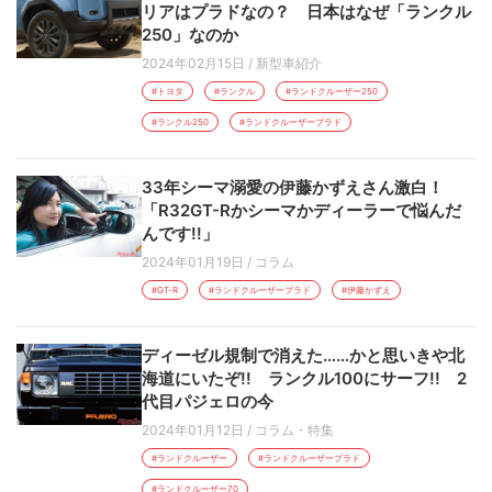
リアはプラドなの？ 日本はなぜ「ランクル
250」なのか
2024年02月15日
/
新型車紹介
#トヨタ
#ランクル
#ランドクルーザー250
#ランクル250
#ランドクルーザープラド
33年シーマ溺愛の伊藤かずえさん激白！
「R32GT-Rかシーマかディーラーで悩んだ
んです!!」
2024年01月19日
/
コラム
#GT-R
#ランドクルーザープラド
#伊藤かずえ
ディーゼル規制で消えた……かと思いきや北
海道にいたぞ!! ランクル100にサーフ!! 2
代目パジェロの今
2024年01月12日
/
コラム・特集
#ランドクルーザー
#ランドクルーザープラド
#ランドクルーザー70