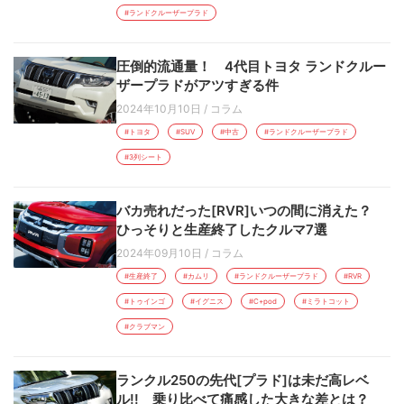
#ランドクルーザープラド
圧倒的流通量！ 4代目トヨタ ランドクルー
ザープラドがアツすぎる件
2024年10月10日
/
コラム
#トヨタ
#SUV
#中古
#ランドクルーザープラド
#3列シート
バカ売れだった[RVR]いつの間に消えた？
ひっそりと生産終了したクルマ7選
2024年09月10日
/
コラム
#生産終了
#カムリ
#ランドクルーザープラド
#RVR
#トゥインゴ
#イグニス
#C+pod
#ミラトコット
#クラブマン
ランクル250の先代[プラド]は未だ高レベ
ル!! 乗り比べて痛感した大きな差とは？