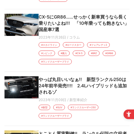
CX-5にGR86……せっかく新車買うなら長く
乗りたいよね!!! 「10年乗っても飽きない」
国産車7選
2023年11月26日
/
コラム
#スカイライン
#ロードスター
#フェアレディZ
#シビック
#購入
#CX-5
#BRZ
#GR86
#ランドクルーザープラド
やっぱ丸目いいなぁ!! 新型ランクル250は
24年前半発売!!!! 2.4Lハイブリッドも追加
されるゾ
2023年11月09日
/
新型車紹介
#新型
#SUV
#ランドクルーザー250
#ランドクルーザープラド
とことん質実剛健!! ランクル伝説の立役者