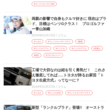
#ランドクルーザー300
両親の影響で自身もクルマ好きに 現在はプラ
ド、目標はベンツGクラス！ プロゴルファ
ー青山加織
2024年03月13日
/
コラム
#トヨタ
#ランドクルーザープラド
#愛車
#ランクルプラド
#インスタ
#インスタグラム
#芸能人
#美女
#プロゴルファー
工場で大切なのは紐を引く勇気だ！ これさ
え徹底してれば……トヨタが誇るお家芸「ト
ヨタ生産方式」ってなーに？
2024年02月27日
/
コラム
#トヨタ
#ランクル250
#ランドクルーザープラド
新型「ランクルプラド」登場!! オーストラ