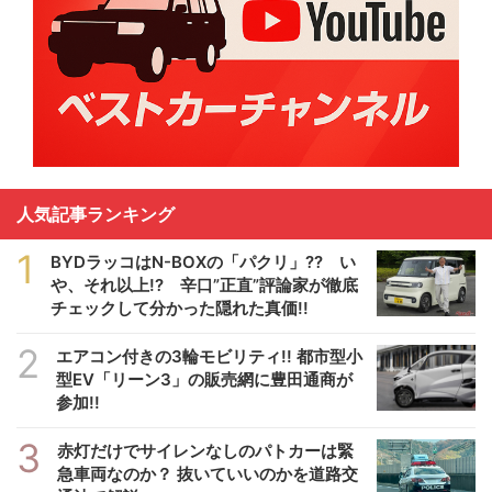
人気記事ランキング
1
BYDラッコはN-BOXの「パクリ」?? い
や、それ以上!? 辛口”正直”評論家が徹底
チェックして分かった隠れた真価!!
2
エアコン付きの3輪モビリティ!! 都市型小
型EV「リーン3」の販売網に豊田通商が
参加!!
3
赤灯だけでサイレンなしのパトカーは緊
急車両なのか？ 抜いていいのかを道路交