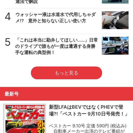
通法で解説
4
ウォッシャー液は水道水で代用しちゃダ
メ!? 意外と知らない正しい使い方
5
「これは本当に勘弁してほしい……」日常
のドライブで誰もが一度は遭遇する身勝
手な運転の典型例！
もっと見る
最新号
新型LFAはBEVではなくPHEVで登
場?!「ベストカー 9月10日号発売！」
ベストカー 9.10号 定価 590円 (税込み)
自動車メーカー出演のテレビ番組が