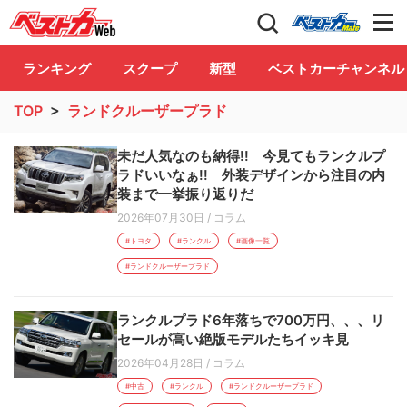
自動車情報誌「ベストカー」
Club
ランキング
スクープ
新型
ベストカーチャンネル
TOP
>
ランドクルーザープラド
未だ人気なのも納得!! 今見てもランクルプ
ラドいいなぁ!! 外装デザインから注目の内
装まで一挙振り返りだ
2026年07月30日
/
コラム
#トヨタ
#ランクル
#画像一覧
#ランドクルーザープラド
ランクルプラド6年落ちで700万円、、、リ
セールが高い絶版モデルたちイッキ見
2026年04月28日
/
コラム
#中古
#ランクル
#ランドクルーザープラド