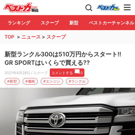
自動車情報誌「ベストカー」
Club
ランキング
スクープ
新型
ベストカーチャンネル
TOP
>
ニュース
>
スクープ
新型ランクル300は510万円からスタート!!
GR SPORTはいくらで買える??
2021年6月28日
/ スクープ
コメントする
0
#新型
#価格
#エンジン
#ランクル