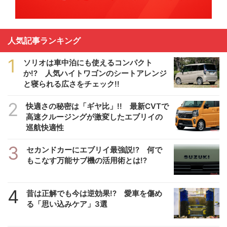
人気記事ランキング
1
ソリオは車中泊にも使えるコンパクト
か!? 人気ハイトワゴンのシートアレンジ
と寝られる広さをチェック!!
2
快適さの秘密は「ギヤ比」!! 最新CVTで
高速クルージングが激変したエブリイの
巡航快適性
3
セカンドカーにエブリイ最強説!? 何で
もこなす万能サブ機の活用術とは!?
4
昔は正解でも今は逆効果!? 愛車を傷め
る「思い込みケア」3選