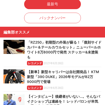
最新号
バックナンバー
編集部オススメ
「RZ250」初期型の外装が蘇る！「復刻サイド
カバー＆テールカウルセット」ニューパールホ
ワイト8万8000円で発売 ステッカー&未塗装
も
レコメンド
2021年6月28日
【新車】新型キャリパーは自社開発品！ KTM
新型「390 DUKE」2026年モデルが82万
9000円で登場
レコメンド
2021年6月28日
【インタビュー】後継者がいない…。そんなバ
イクショップは連絡を！ レッドバロンが本気