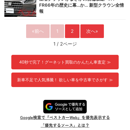
FR66年の歴史に幕…か… 新型クラウン全情
報
«前へ
1
2
次へ»
1
/
2ページ
40秒で完了！グーネット買取のかんたん車査定 ≫
新車不足で人気沸騰！ 欲しい車を中古車でさがす ≫
Google検索で『ベストカーWeb』を優先表示する
「優先するソース」とは？