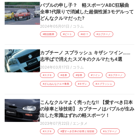
バブルの申し子？ 軽スポーツABC狂騒曲
全車1代限りで消滅した超個性派3モデルって
どんなクルマだった?
2024年05月01日
/
コラム
#軽自動車
#ビート
#AZ-1
#カプチーノ
カプチーノ スプラッシュ キザシ ツイン……
志半ばで消えたスズキのクルマたち4選
2024年03月17日
/
コラム
#スズキ
#名車
#珍車
#ツイン
#カプチーノ
#ざんねんなクルマ事典
#キザシ
#スプラッシュ
こんなクルマよく売ったな!! 【愛すべき日本
の珍車と珍技術】 カプチーノはバブルが生み
出した常識はずれの軽スポーツ！
2023年07月22日
/
エンタメ
#スズキ
#愛すべき日本の珍車と珍技術
#カプチーノ