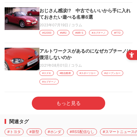
おじさん感涙!? 中古でもいいから手に入れ
ておきたい遊べる名車6選
2023年07月19日
/
コラム
#S2000
#MR2
#MR-S
#カプチーノ
#FTO
アルトワークスがあるのになぜカプチーノは
復活しないのか
2021年08月01日
/
コラム
#スズキ
#軽自動車
#スポーツカー
#オープンカー
#カプチーノ
もっと見る
関連タグ
#トヨタ
#新型
#ホンダ
#RSS配信なし
#スマートニュース