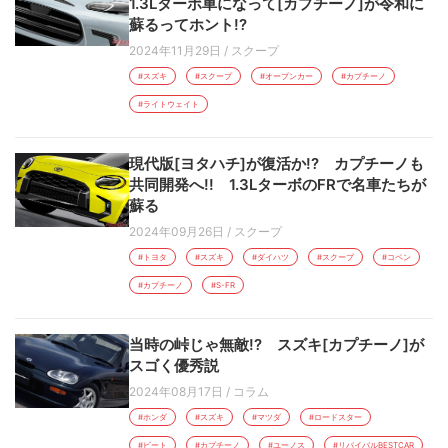
1.3Lターボ車になって[カプチーノ]が令和に
蘇るってホント!?
2024年11月29日
/
スクープ
#スズキ
#スクープ
#オープンカー
#カプチーノ
#ライトウェイト
現代版[ヨタハチ]が復活か!? カプチーノも
共同開発へ!! 1.3LターボのFRで名車たちが
蘇る
2024年09月26日
/
スクープ
#トヨタ
#スズキ
#ダイハツ
#スクープ
#コペン
#カプチーノ
#S-FR
当時の峠じゃ無敵!? スズキ[カプチーノ]が
スゴく優秀説
2024年08月17日
/
コラム
#ホンダ
#スズキ
#マツダ
#ロードスター
#ビート
#カプチーノ
#ユーノス
#リバイバルBESTCAR