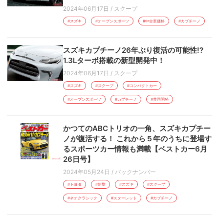
2024年06月17日
/
スクープ
#スズキ
#オープンスポーツ
#中古車価格
#カプチーノ
スズキカプチーノ26年ぶり復活の可能性!?
1.3Lターボ搭載の新型開発中！
2024年06月17日
/
スクープ
#スズキ
#スクープ
#コンパクトカー
#オープンスポーツ
#カプチーノ
#共同開発
かつてのABCトリオの一角、スズキカプチー
ノが復活する！ これから５年のうちに登場す
るスポーツカー情報も満載【ベストカー6月
26日号】
2024年05月24日
/
バックナンバー
#トヨタ
#新型
#スズキ
#スクープ
#ネオクラシック
#スターレット
#カプチーノ