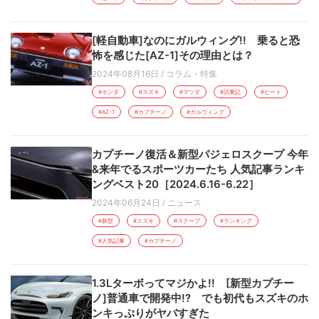
[軽自動車]なのにガルウィング!! 乗ると恐
怖を感じた[AZ-1]その理由とは？
2024年08月16日
/
コラム・特集
#ホンダ
#スズキ
#マツダ
#試乗記
#ビート
#AZ-1
#カプチーノ
#ガルウィング
カプチーノ復活＆新型パジェロスクープ 今年
&来年でるスポーツカーたち 人気記事ランキ
ングベスト20［2024.6.16-6.22］
2024年06月24日
/
ニュース
#新型
#スズキ
#スクープ
#ランキング
#人気記事
#カプチーノ
1.3Lターボってマジかよ!! [新型カプチー
ノ]普通車で開発中!? でも初代もスズキのホ
ンキっぷりがヤバすぎた