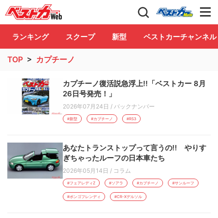
自動車情報誌「ベストカー」
Club
ランキング
スクープ
新型
ベストカーチャンネル
TOP
>
カプチーノ
カプチーノ復活説急浮上!!「ベストカー 8月
26日号発売！」
2026年07月24日
/
バックナンバー
#新型
#カプチーノ
#RS3
あなたトランストップって言うの!! やりす
ぎちゃったルーフの日本車たち
2026年05月14日
/
コラム
#フェアレディZ
#ソアラ
#カプチーノ
#サンルーフ
#ボンゴフレンディ
#CR-Xデルソル