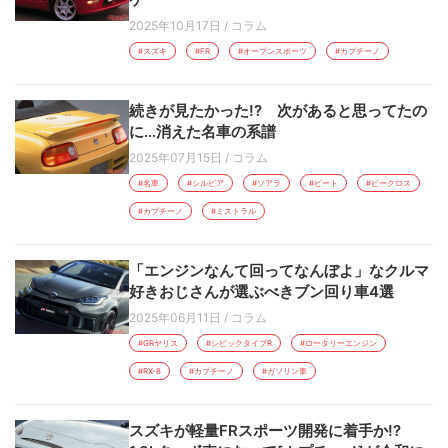
2025年10月17日
/
コラム
#スズキ
#FR
#オープンスポーツ
#カプチーノ
続きが見たかった!? 次があると思ってたの
に…消えた名車の系譜
2025年07月15日
/
コラム
#名車
#シルビア
#ソアラ
#ビート
#ビークロス
#カプチーノ
#ミストラル
「エンジンなんて回ってなんぼよ」なクルマ
好きおじさんが選ぶべきブン回り車4選
2025年06月11日
/
コラム
#GRヤリス
#シビックタイプR
#ロータリーエンジン
#RX-8
#カプチーノ
#ガソリン車
スズキが軽量FRスポーツ開発に着手か!?