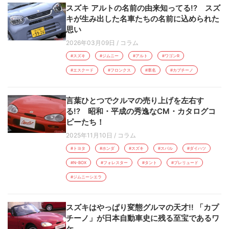
スズキ アルトの名前の由来知ってる!? スズ
キが生み出した名車たちの名前に込められた
思い
2026年03月09日
/
コラム
#スズキ
#ジムニー
#アルト
#ワゴンR
#エスクード
#フロンクス
#車名
#カプチーノ
言葉ひとつでクルマの売り上げを左右す
る!? 昭和・平成の秀逸なCM・カタログコ
ピーたち！
2025年11月10日
/
コラム
#トヨタ
#ホンダ
#スズキ
#スバル
#ダイハツ
#N-BOX
#フォレスター
#タント
#プレリュード
#ジムニーシエラ
スズキはやっぱり変態グルマの天才!! 「カプ
チーノ」が日本自動車史に残る至宝であるワ
ケ