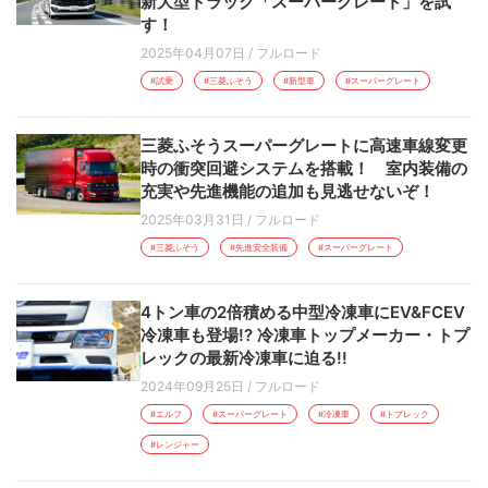
新大型トラック「スーパーグレート」を試
す！
2025年04月07日
/
フルロード
#試乗
#三菱ふそう
#新型車
#スーパーグレート
三菱ふそうスーパーグレートに高速車線変更
時の衝突回避システムを搭載！ 室内装備の
充実や先進機能の追加も見逃せないぞ！
2025年03月31日
/
フルロード
#三菱ふそう
#先進安全装備
#スーパーグレート
4トン車の2倍積める中型冷凍車にEV&FCEV
冷凍車も登場!? 冷凍車トップメーカー・トプ
レックの最新冷凍車に迫る!!
2024年09月25日
/
フルロード
#エルフ
#スーパーグレート
#冷凍車
#トプレック
#レンジャー