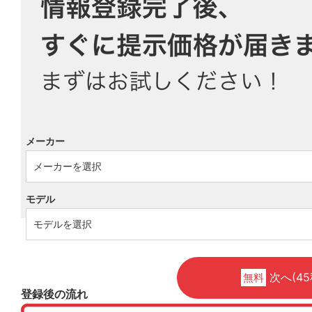
メーカー
モデル
次へ(45
無料
登録後の流れ