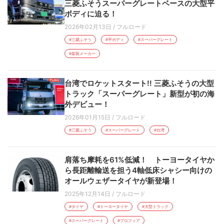
三菱ふそうスーパーグレートベースの大型平
ボディに迫る！
2026年02月13日
/
フルロード
#三菱ふそう
#平ボディ
#スーパーグレート
#架装メーカー
台湾でロケットスタート!! 三菱ふそうの大型
トラック「スーパーグレート」新型が初の海
外デビュー！
2026年01月15日
/
フルロード
#三菱ふそう
#スーパーグレート
#台湾
肩落ち摩耗を61%低減！ トーヨータイヤか
ら長距離輸送を担う4軸低床シャシー向けの
オールウェザータイヤが新登場！
2025年12月14日
/
フルロード
#タイヤ
#トーヨータイヤ
#大型トラック
#スーパーグレート
#プロフィア