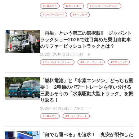
#三菱ふそう
#eキャンター
#ジャパントラックショー
#スーパーグレート
#キャンター
「再生」という第三の選択肢!! ジャパント
ラックショー2026で注目集めた栗山自動車
のリファービッシュトラックとは？
2026年06月13日
/
フルロード
#ジャパントラックショー
#スーパーグレート
#中古トラック
「燃料電池」と「水素エンジン」どっちも重
要！ 2種類のパワートレーンを使い分ける
三菱ふそうの「水素駆動大型トラック」を振
り返る！
2026年04月29日
/
フルロード
#三菱ふそう
#スーパーグレート
「何でも運べる」を追求！ 丸安が製作した