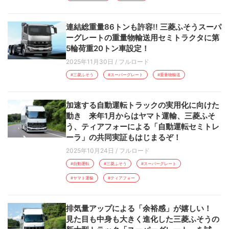
連結総重量86トンも許容!! 三菱ふそうスーパ
ーグレートの重量物輸送用セミトラクタに第
5輪荷重20トン車設定！
2025年11月30日
/
フルロード
#三菱ふそう
#スーパーグレート
#重量物輸送
加速する自動運転トラックの実用化に向けた
動き 来年1月からはヤマト運輸、三菱ふそ
う、ティアフォーによる「自動運転セミトレ
ーラ」の共同実証もはじまるぞ！
2025年10月24日
/
フルロード
#自動運転
#三菱ふそう
#スーパーグレート
#ヤマト運輸
#ティアフォー
排気量アップによる「余裕感」が嬉しい！
見た目も中身も大きく進化した三菱ふそうの