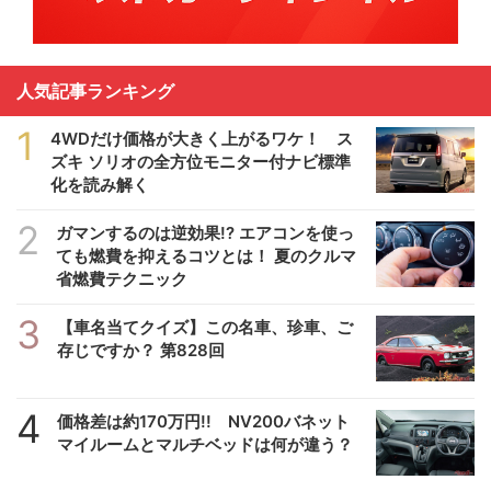
人気記事ランキング
1
4WDだけ価格が大きく上がるワケ！ ス
ズキ ソリオの全方位モニター付ナビ標準
化を読み解く
2
ガマンするのは逆効果!? エアコンを使っ
ても燃費を抑えるコツとは！ 夏のクルマ
省燃費テクニック
3
【車名当てクイズ】この名車、珍車、ご
存じですか？ 第828回
4
価格差は約170万円!! NV200バネット
マイルームとマルチベッドは何が違う？