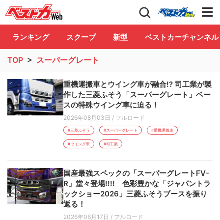
自動車情報誌「ベストカー」
Club
ランキング
スクープ
新型
ベストカーチャンネル
TOP
>
スーパーグレート
重機運搬車とウイング車が融合!? 司工業が製
作した三菱ふそう「スーパーグレート」ベー
スの特殊ウイング車に迫る！
2026年08月03日
/
フルロード
#三菱ふそう
#スーパーグレート
#重機運搬車
#ウイング車
#司工業
国産最強スペックの「スーパーグレートFV-
R」堂々登場!!!! 色彩豊かな「ジャパントラ
ックショー2026」三菱ふそうブースを振り
返る！
2026年06月17日
/
フルロード