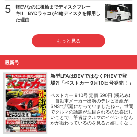
5
軽EVなのに後輪までディスクブレー
キ!! BYDラッコが4輪ディスクを採用し
た理由
もっと見る
最新号
新型LFAはBEVではなくPHEVで登
場?!「ベストカー 9月10日号発売！」
ベストカー 9.10号 定価 590円 (税込み)
自動車メーカー出演のテレビ番組が
SNSで話題になっていましたね～。世間
でクルマの話題が注目されるのは喜ばし
いことで、筆者はクルマのイベントなん
かが賑わっているのを見ると嬉しくな…