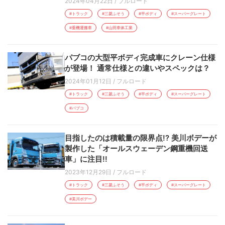
2024年04月22日
/
フルロード
#トラック
#三菱ふそう
#平ボディ
#スーパーグレート
#重機運搬車
#山田車体工業
パブコの大型平ボディ完成車にクレーン仕様
が登場！ 通常仕様との違いやスペックは？
2024年01月12日
/
フルロード
#トラック
#三菱ふそう
#平ボディ
#スーパーグレート
#パブコ
目指したのは積載量の限界点!? 美川ボデーが
製作した「オールスウェーデン鋼重機回送
車」に注目!!
2023年12月29日
/
フルロード
#トラック
#三菱ふそう
#平ボディ
#スーパーグレート
#美川ボデー