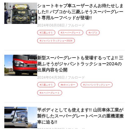
ショートキャブ車ユーザーさんお待たせしま
した!! パブコから三菱ふそうスーパーグレー
ト専用ルーフベッドが登場!!
2024年06月08日
/
フルロード
#三菱ふそう
#スーパーグレート
#パブコ
#ジャパントラックショー2024
新型スーパーグレートも登場するってよ!! 三
菱ふそうがジャパントラックショー2024の
出展内容を公開
2024年04月26日
/
フルロード
#三菱ふそう
#eキャンター
#ジャパントラックショー
#スーパーグレート
平ボディとしても使えます!! 山田車体工業が
製作したスーパーグレートベースの重機運搬
車に迫る!!