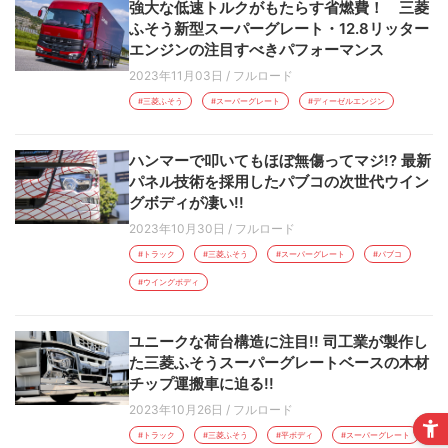
強大な低速トルクがもたらす省燃費！ 三菱
ふそう新型スーパーグレート・12.8リッター
エンジンの注目すべきパフォーマンス
2023年11月03日
/
フルロード
#三菱ふそう
#スーパーグレート
#ディーゼルエンジン
ハンマーで叩いてもほぼ無傷ってマジ!? 最新
パネル技術を採用したパブコの次世代ウイン
グボディが凄い!!
2023年10月30日
/
フルロード
#トラック
#三菱ふそう
#スーパーグレート
#パブコ
#ウイングボディ
ユニークな荷台構造に注目!! 司工業が製作し
た三菱ふそうスーパーグレートベースの木材
チップ運搬車に迫る!!
2023年10月26日
/
フルロード
#トラック
#三菱ふそう
#平ボディ
#スーパーグレート