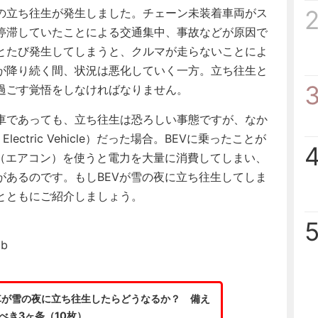
の立ち往生が発生しました。チェーン未装着車両がス
停滞していたことによる交通集中、事故などが原因で
とたび発生してしまうと、クルマが走らないことによ
が降り続く間、状況は悪化していく一方。立ち往生と
過ごす覚悟をしなければなりません。
車であっても、立ち往生は恐ろしい事態ですが、なか
lectric Vehicle）だった場合。BEVに乗ったことが
房（エアコン）を使うと電力を大量に消費してしまい、
があるのです。もしBEVが雪の夜に立ち往生してしま
とともにご紹介しましょう。
öb
車が雪の夜に立ち往生したらどうなるか？ 備え
べき3ヶ条（10枚）