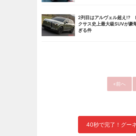
2列目はアルヴェル超え!? 
クサス史上最大級SUVが豪
ぎる件
«前へ
40秒で完了！グー