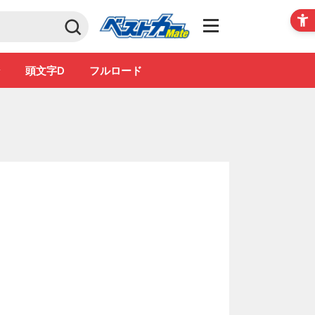
Club
ン
頭文字D
フルロード