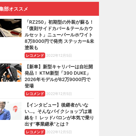
集部オススメ
「RZ250」初期型の外装が蘇る！
「復刻サイドカバー＆テールカウ
ルセット」ニューパールホワイト
8万8000円で発売 ステッカー&未
塗装も
レコメンド
2022年12月5日
【新車】新型キャリパーは自社開
発品！ KTM新型「390 DUKE」
2026年モデルが82万9000円で
登場
レコメンド
2022年12月5日
【インタビュー】後継者がいな
い…。そんなバイクショップは連
絡を！ レッドバロンが本気で乗り
出す“事業継承”とは？
レコメンド
2022年12月5日