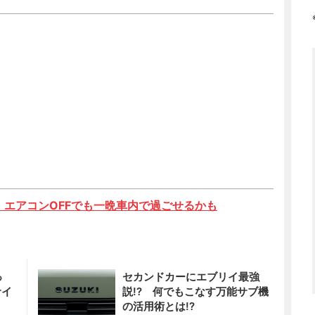
ば、エアコンOFFでも一晩車内で過ごせるかも
っ
セカンドカーにエブリイ最強
サイ
説!? 何でもこなす万能サブ機
の活用術とは!?