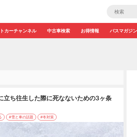
ストカー」
トカーチャンネル
中古車検索
お得情報
バスマガジ
夜に立ち往生した際に死なないための3ヶ条
る
#雪と車の話題
#冬対策