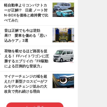
2
軽自動車よりコンパクトカ
ーが正解!? 日産 ノート対
N-BOXを価格と維持費で比
べてみた
3
昔は正解でも今は逆効
果!? 愛車を傷める「思い
込みケア」3選
4
荷物を載せるほど路面を捉
える！ FFハイトワゴンに圧
勝するエブリイの「FR駆動
による圧倒的な登坂力」
5
マイナーチェンジの域を超
えた!? 新型クロスビーがフ
ルモデルチェンジ並みの大
改良で売れ続ける理由