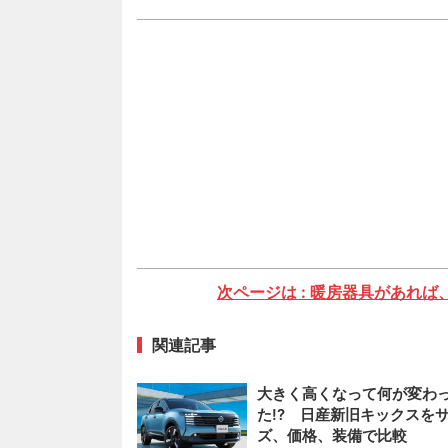
次ページは : 暖房器具があれ
関連記事
大きく高くなって何が変わ
た!? 日産新旧キックスを
ズ、価格、装備で比較