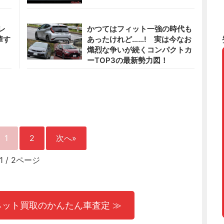
レ
かつてはフィット一強の時代も
華す
あったけれど……! 実は今なお
熾烈な争いが続くコンパクトカ
ーTOP3の最新勢力図！
1
2
次へ»
1
/
2ページ
ネット買取のかんたん車査定 ≫