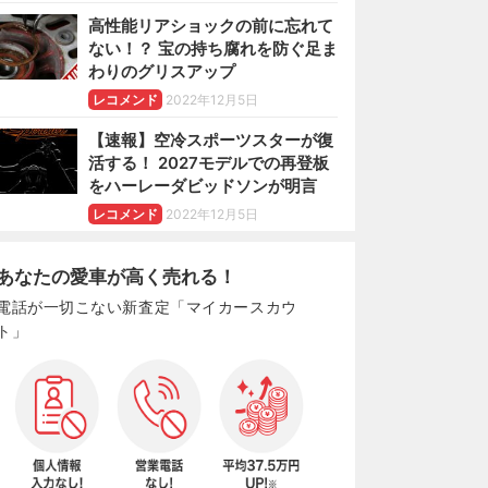
高性能リアショックの前に忘れて
ない！？ 宝の持ち腐れを防ぐ足ま
わりのグリスアップ
レコメンド
2022年12月5日
【速報】空冷スポーツスターが復
活する！ 2027モデルでの再登板
をハーレーダビッドソンが明言
レコメンド
2022年12月5日
あなたの愛車が高く売れる！
電話が一切こない新査定「マイカースカウ
ト」