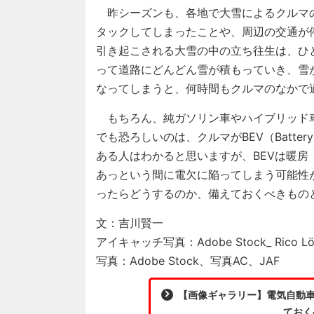
昨シーズンも、各地で大雪によるクルマ
タックしてしまったことや、周辺の交通が
引き起こされる大雪の中の立ち往生は、ひ
って道路にどんどん雪が積もっていき、雪
なってしまうと、何時間もクルマのなかで
もちろん、純ガソリン車やハイブリッド
でも恐ろしいのは、クルマがBEV（Battery E
ある人はわかると思いますが、BEVは暖
あっという間に電欠に陥ってしまう可能性
ったらどうするのか、備えておくべきもの
文：吉川賢一
アイキャッチ写真：Adobe Stock_ Rico L
写真：Adobe Stock、写真AC、JAF
【画像ギャラリー】電気自動
ておく