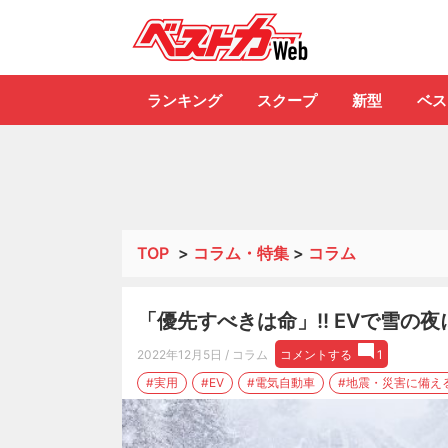
自動車情報誌「ベ
ランキング
スクープ
新型
ベス
TOP
>
コラム・特集
>
コラム
「優先すべきは命」!! EVで雪の
2022年12月5日
/ コラム
コメントする
1
#実用
#EV
#電気自動車
#地震・災害に備え