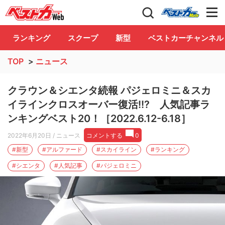
自動車情報誌「ベストカー」
Club
ランキング
スクープ
新型
ベストカーチャンネル
TOP
>
ニュース
クラウン＆シエンタ続報 パジェロミニ＆スカ
イラインクロスオーバー復活!!? 人気記事ラ
ンキングベスト20！［2022.6.12-6.18］
2022年6月20日
/ ニュース
コメントする
0
#新型
#アルファード
#スカイライン
#ランキング
#シエンタ
#人気記事
#パジェロミニ