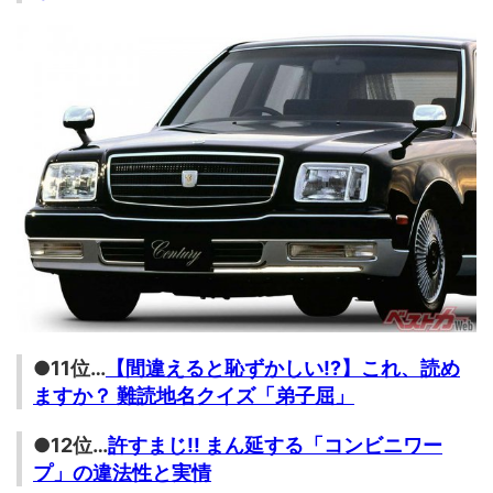
●11位…
【間違えると恥ずかしい!?】これ、読め
ますか？ 難読地名クイズ「弟子屈」
●12位…
許すまじ!! まん延する「コンビニワー
プ」の違法性と実情