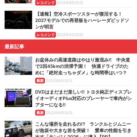
レコメンド
2022年6月20日
【速報】空冷スポーツスターが復活する！
2027モデルでの再登板をハーレーダビッドソ
ンが明言
レコメンド
2022年6月20日
最新記事
お盆休みの高速道路はやはり激混み!! 中央道
で2回45kmの渋滞予測！ 快適ドライブのた
めに「絶対走っちゃダメ」な時間帯はいつ？
最新
2022年6月20日
DVDはまだまだ楽しい!! トヨタ純正ディスプレ
イオーディオPlus対応のプレーヤーで車内がシ
アターになる!!
最新
2022年6月20日
こんな場所を走れるの!? ランクルとジムニー
が急坂や大きな岩を突破！ 愛車の性能を引き
出す「ランジム2026」に潜入【PR】