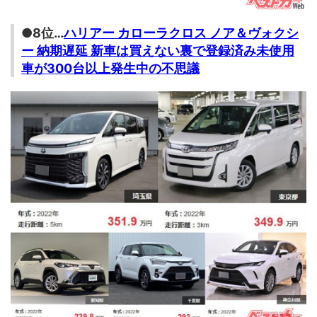
●8位…
ハリアー カローラクロス ノア＆ヴォクシ
ー 納期遅延 新車は買えない裏で登録済み未使用
車が300台以上発生中の不思議