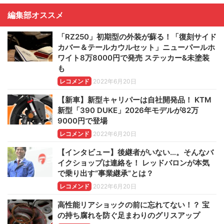
編集部オススメ
「RZ250」初期型の外装が蘇る！「復刻サイド
カバー＆テールカウルセット」ニューパールホ
ワイト8万8000円で発売 ステッカー&未塗装
も
レコメンド
2022年6月20日
【新車】新型キャリパーは自社開発品！ KTM
新型「390 DUKE」2026年モデルが82万
9000円で登場
レコメンド
2022年6月20日
【インタビュー】後継者がいない…。そんなバ
イクショップは連絡を！ レッドバロンが本気
で乗り出す“事業継承”とは？
レコメンド
2022年6月20日
高性能リアショックの前に忘れてない！？ 宝
の持ち腐れを防ぐ足まわりのグリスアップ