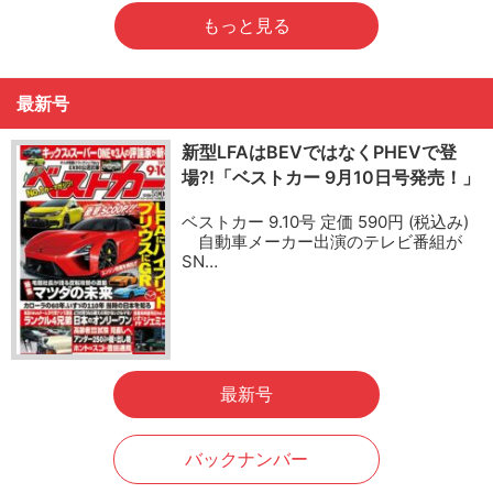
もっと見る
最新号
新型LFAはBEVではなくPHEVで登
場?!「ベストカー 9月10日号発売！」
ベストカー 9.10号 定価 590円 (税込み)
自動車メーカー出演のテレビ番組が
SN…
最新号
バックナンバー