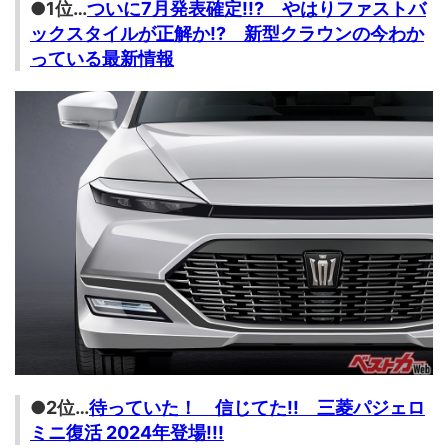
●1位…
ついに7月発表確定!!? やはりファストバ
ックスタイルが正解か!? 新型クラウンの今わか
っている最新情報
●2位…
待っていた！ 信じてた!! 三菱パジェロ
ミニ復活 2024年登場!!!