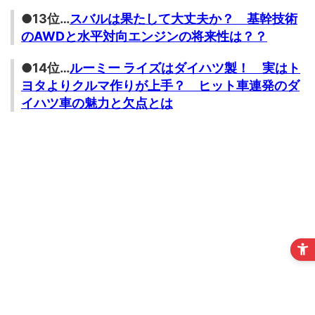
●13位…
スバルは果たして大丈夫か？ 基幹技術
のAWDと水平対向エンジンの将来性は？？
●14位…
ルーミー ライズはダイハツ製！ 実はト
ヨタよりクルマ作りが上手？ ヒット車連発のダ
イハツ車の魅力と欠点とは