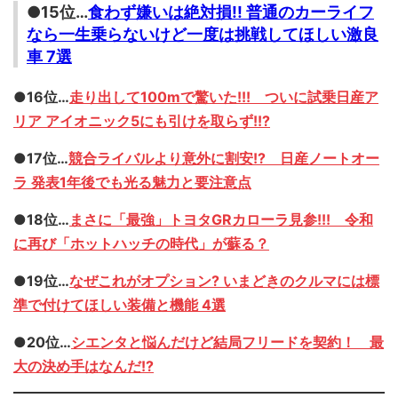
●15位…
食わず嫌いは絶対損!! 普通のカーライフ
なら一生乗らないけど一度は挑戦してほしい激良
車 7選
●16位…
走り出して100mで驚いた!!! ついに試乗日産ア
リア アイオニック5にも引けを取らず!!?
●17位…
競合ライバルより意外に割安!? 日産ノートオー
ラ 発表1年後でも光る魅力と要注意点
●18位…
まさに「最強」トヨタGRカローラ見参!!! 令和
に再び「ホットハッチの時代」が蘇る？
●19位…
なぜこれがオプション? いまどきのクルマには標
準で付けてほしい装備と機能 4選
●20位…
シエンタと悩んだけど結局フリードを契約！ 最
大の決め手はなんだ!?