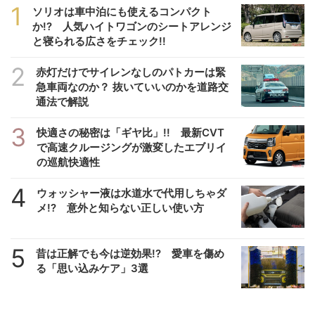
1
ソリオは車中泊にも使えるコンパクト
か!? 人気ハイトワゴンのシートアレンジ
と寝られる広さをチェック!!
2
赤灯だけでサイレンなしのパトカーは緊
急車両なのか？ 抜いていいのかを道路交
通法で解説
3
快適さの秘密は「ギヤ比」!! 最新CVT
で高速クルージングが激変したエブリイ
の巡航快適性
4
ウォッシャー液は水道水で代用しちゃダ
メ!? 意外と知らない正しい使い方
5
昔は正解でも今は逆効果!? 愛車を傷め
る「思い込みケア」3選