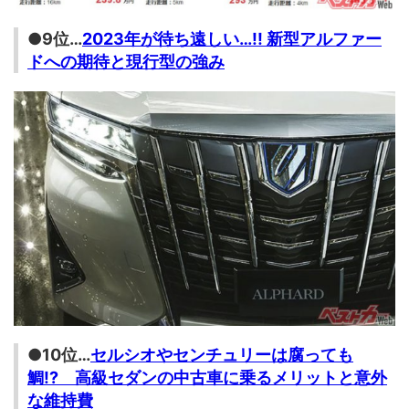
●9位…
2023年が待ち遠しい…!! 新型アルファー
ドへの期待と現行型の強み
●10位…
セルシオやセンチュリーは腐っても
鯛!? 高級セダンの中古車に乗るメリットと意外
な維持費