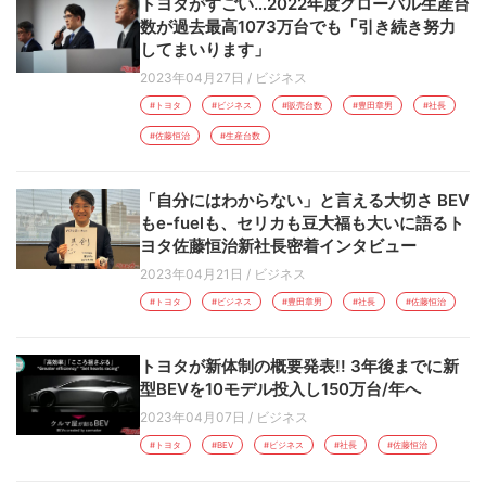
トヨタがすごい…2022年度グローバル生産台
数が過去最高1073万台でも「引き続き努力
してまいります」
2023年04月27日
/
ビジネス
#トヨタ
#ビジネス
#販売台数
#豊田章男
#社長
#佐藤恒治
#生産台数
「自分にはわからない」と言える大切さ BEV
もe-fuelも、セリカも豆大福も大いに語るト
ヨタ佐藤恒治新社長密着インタビュー
2023年04月21日
/
ビジネス
#トヨタ
#ビジネス
#豊田章男
#社長
#佐藤恒治
トヨタが新体制の概要発表!! 3年後までに新
型BEVを10モデル投入し150万台/年へ
2023年04月07日
/
ビジネス
#トヨタ
#BEV
#ビジネス
#社長
#佐藤恒治