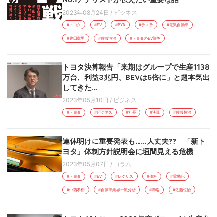
2023年08月24日
/
ビジネス
#トヨタ
#EV
#BYD
#テスラ
#電気自動車
#豊田章男
#佐藤恒治
#トヨタのEV戦争
トヨタ決算報告「来期はグループで生産1138
万台、利益3兆円、BEVは5倍に」と超本気出
してきた…
2023年05月10日
/
ビジネス
#トヨタ
#ビジネス
#社長
#決算
#佐藤恒治
連休明けに重要発表も……大丈夫?? 「新ト
ヨタ」体制方針説明会に垣間見える危機
2023年05月07日
/
コラム
#トヨタ
#EV
#レクサス
#価格
#電動化
#中西孝樹
#自動車業界一流分析
#戦略
#佐藤恒治