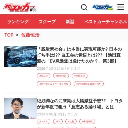
自動車情報誌「ベストカー」
Club
ランキング
スクープ
新型
ベストカーチャンネル
TOP
>
佐藤恒治
「脱炭素社会」は本当に実現可能か? 日本の
打ち手は!?? 自工会の覚悟とは??? 【池田直
渡の「EV急進派は負けたのか？」第3部】
2026年03月27日
/
ビジネス
#自工会
#佐藤恒治
#池田直渡
#カーボンニュートラル社会
#EV急進派は負けたのか
絶好調なのに来期は大幅減益予想?? トヨタ
が新年度で狙う「意志ある踊り場」とは
2024年06月02日
/
コラム
#トヨタ
#EV
#社長
#中西孝樹