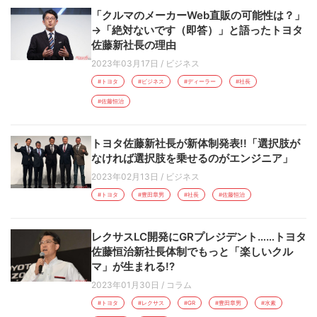
「クルマのメーカーWeb直販の可能性は？」
→「絶対ないです（即答）」と語ったトヨタ
佐藤新社長の理由
2023年03月17日
/
ビジネス
#トヨタ
#ビジネス
#ディーラー
#社長
#佐藤恒治
トヨタ佐藤新社長が新体制発表!!「選択肢が
なければ選択肢を乗せるのがエンジニア」
2023年02月13日
/
ビジネス
#トヨタ
#豊田章男
#社長
#佐藤恒治
レクサスLC開発にGRプレジデント……トヨタ
佐藤恒治新社長体制でもっと「楽しいクル
マ」が生まれる!?
2023年01月30日
/
コラム
#トヨタ
#レクサス
#GR
#豊田章男
#水素