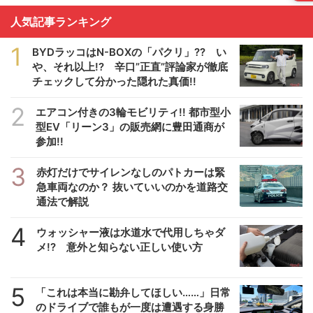
人気記事ランキング
1
BYDラッコはN-BOXの「パクリ」?? い
や、それ以上!? 辛口”正直”評論家が徹底
チェックして分かった隠れた真価!!
2
エアコン付きの3輪モビリティ!! 都市型小
型EV「リーン3」の販売網に豊田通商が
参加!!
3
赤灯だけでサイレンなしのパトカーは緊
急車両なのか？ 抜いていいのかを道路交
通法で解説
4
ウォッシャー液は水道水で代用しちゃダ
メ!? 意外と知らない正しい使い方
5
「これは本当に勘弁してほしい……」日常
のドライブで誰もが一度は遭遇する身勝