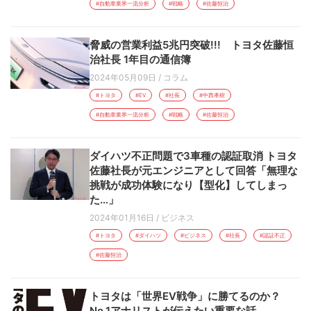
#自動車業界一流分析
#戦略
#佐藤恒治
脅威の営業利益5兆円突破!!! トヨタ佐藤恒
治社長 1年目の通信簿
2024年05月09日
/
コラム
#トヨタ
#EV
#社長
#中西孝樹
#自動車業界一流分析
#戦略
#佐藤恒治
ダイハツ不正問題で3車種の認証取消 トヨタ
佐藤社長が元エンジニアとして回答「無理な
挑戦が成功体験になり【型化】してしまっ
た…」
2024年01月16日
/
ビジネス
#トヨタ
#ダイハツ
#ビジネス
#社長
#認証不正
#佐藤恒治
トヨタは「世界EV戦争」に勝てるのか？
No.1アナリストが伝えたい重要な話