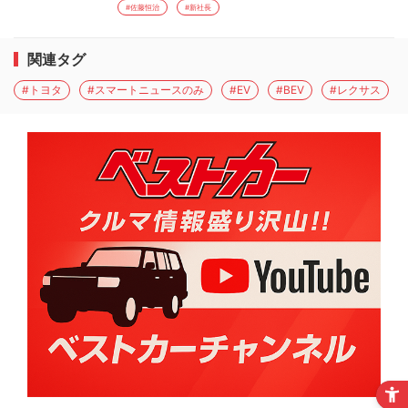
#佐藤恒治
#新社長
関連タグ
#トヨタ
#スマートニュースのみ
#EV
#BEV
#レクサス